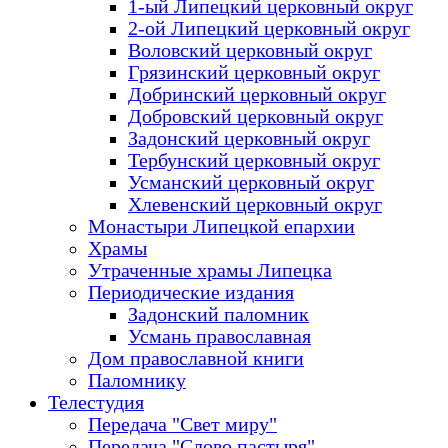
1-ый Липецкий церковный округ
2-ой Липецкий церковный округ
Воловский церковный округ
Грязинский церковный округ
Добринский церковный округ
Добровский церковный округ
Задонский церковный округ
Тербунский церковный округ
Усманский церковный округ
Хлевенский церковный округ
Монастыри Липецкой епархии
Храмы
Утраченные храмы Липецка
Периодические издания
Задонский паломник
Усмань православная
Дом православной книги
Паломнику
Телестудия
Передача "Свет миру"
Передача "Слово пастыря"