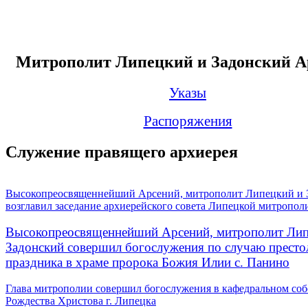
Митрополит Липецкий и Задонский А
Указы
Распоряжения
Служение правящего архиерея
Высокопреосвященнейший Арсений, митрополит Липецкий и 
возглавил заседание архиерейского совета Липецкой митропол
Высокопреосвященнейший Арсений, митрополит Лип
Задонский совершил богослужения по случаю престо
праздника в храме пророка Божия Илии с. Панино
Глава митрополии совершил богослужения в кафедральном соб
Рождества Христова г. Липецка