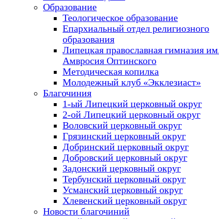
Образование
Теологическое образование
Епархиальный отдел религиозного
образования
Липецкая православная гимназия им.
Амвросия Оптинского
Методическая копилка
Молодежный клуб «Экклезиаст»
Благочиния
1-ый Липецкий церковный округ
2-ой Липецкий церковный округ
Воловский церковный округ
Грязинский церковный округ
Добринский церковный округ
Добровский церковный округ
Задонский церковный округ
Тербунский церковный округ
Усманский церковный округ
Хлевенский церковный округ
Новости благочиний