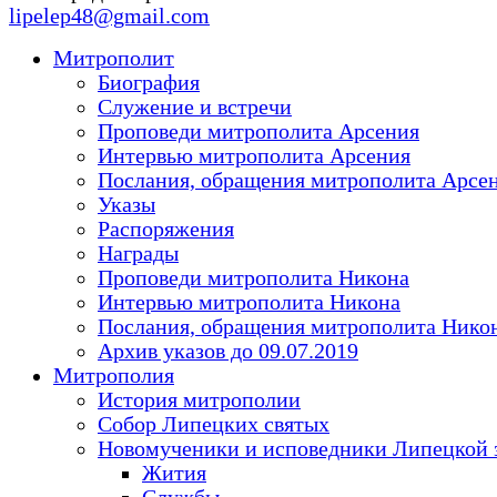
lipelep48@gmail.com
Митрополит
Биография
Служение и встречи
Проповеди митрополита Арсения
Интервью митрополита Арсения
Послания, обращения митрополита Арсе
Указы
Распоряжения
Награды
Проповеди митрополита Никона
Интервью митрополита Никона
Послания, обращения митрополита Нико
Архив указов до 09.07.2019
Митрополия
История митрополии
Собор Липецких святых
Новомученики и исповедники Липецкой 
Жития