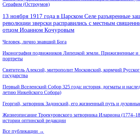
Серафим (Остроумов)
13 ноября 1917 года в Царском Селе разъяренные за
революции зверски расправились с местным священ
отцом Иоанном Кочуровым
Человек, лично знавший Бога
Иконография подвижников Липецкой земли. Прижизненные и
портреты
Святитель Алексий, митрополит Московский, кормчий Русског
государства
Первый Вселенский Собор 325 года: история, догматы и наслед
летию Никейского Собора)
Георгий, затворник Задонский, его жизненный путь и духовные
Жизнеописание Троекуровского затворника Илариона (1774–18
истории оптинской редакции
Все публикации →