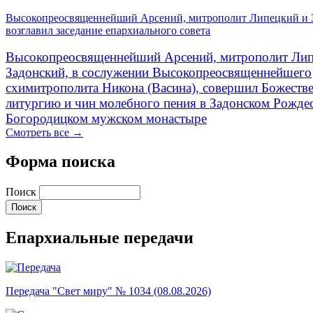
Высокопреосвященнейший Арсений, митрополит Липецкий и 
возглавил заседание епархиального совета
Высокопреосвященнейший Арсений, митрополит Лип
Задонский, в сослужении Высокопреосвященнейшего
схимитрополита Никона (Васина), совершил Божеств
литургию и чин молебного пения в Задонском Рожде
Богородицком мужском монастыре
Смотреть все →
Форма поиска
Поиск
Епархиальные передачи
Передача "Свет миру" № 1034 (08.08.2026)