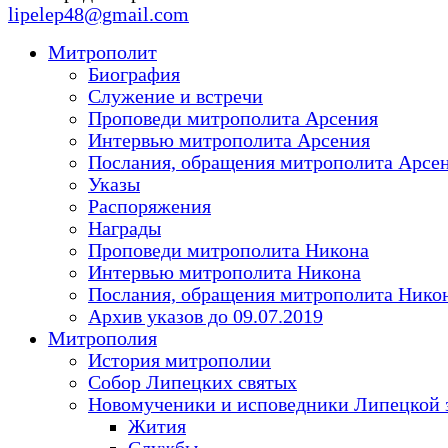
lipelep48@gmail.com
Митрополит
Биография
Служение и встречи
Проповеди митрополита Арсения
Интервью митрополита Арсения
Послания, обращения митрополита Арсе
Указы
Распоряжения
Награды
Проповеди митрополита Никона
Интервью митрополита Никона
Послания, обращения митрополита Нико
Архив указов до 09.07.2019
Митрополия
История митрополии
Собор Липецких святых
Новомученики и исповедники Липецкой 
Жития