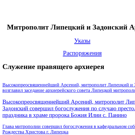
Митрополит Липецкий и Задонский А
Указы
Распоряжения
Служение правящего архиерея
Высокопреосвященнейший Арсений, митрополит Липецкий и 
возглавил заседание архиерейского совета Липецкой митропол
Высокопреосвященнейший Арсений, митрополит Лип
Задонский совершил богослужения по случаю престо
праздника в храме пророка Божия Илии с. Панино
Глава митрополии совершил богослужения в кафедральном соб
Рождества Христова г. Липецка