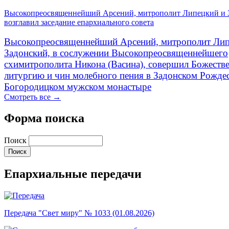
Высокопреосвященнейший Арсений, митрополит Липецкий и 
возглавил заседание епархиального совета
Высокопреосвященнейший Арсений, митрополит Лип
Задонский, в сослужении Высокопреосвященнейшего
схимитрополита Никона (Васина), совершил Божеств
литургию и чин молебного пения в Задонском Рожде
Богородицком мужском монастыре
Смотреть все →
Форма поиска
Поиск
Епархиальные передачи
Передача "Свет миру" № 1033 (01.08.2026)