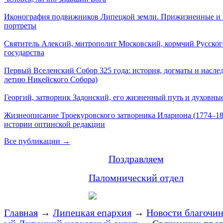
Иконография подвижников Липецкой земли. Прижизненные и
портреты
Святитель Алексий, митрополит Московский, кормчий Русског
государства
Первый Вселенский Собор 325 года: история, догматы и наслед
летию Никейского Собора)
Георгий, затворник Задонский, его жизненный путь и духовные
Жизнеописание Троекуровского затворника Илариона (1774–18
истории оптинской редакции
Все публикации →
Поздравляем
Паломнический отдел
Главная
→
Липецкая епархия
→
Новости благочи