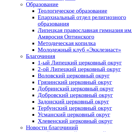
Образование
Теологическое образование
Епархиальный отдел религиозного
образования
Липецкая православная гимназия им.
Амвросия Оптинского
Методическая копилка
Молодежный клуб «Экклезиаст»
Благочиния
1-ый Липецкий церковный округ
2-ой Липецкий церковный округ
Воловский церковный округ
Грязинский церковный округ
Добринский церковный округ
Добровский церковный округ
Задонский церковный округ
Тербунский церковный округ
Усманский церковный округ
Хлевенский церковный округ
Новости благочиний