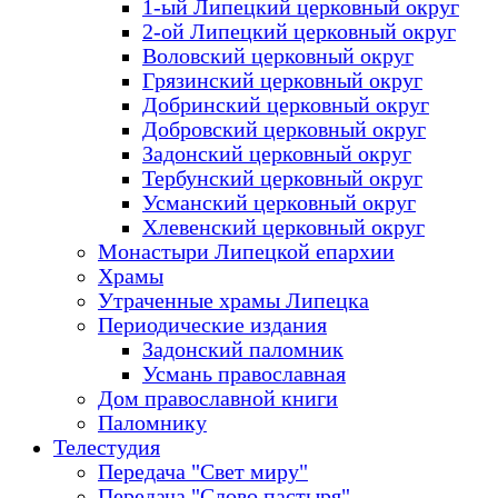
1-ый Липецкий церковный округ
2-ой Липецкий церковный округ
Воловский церковный округ
Грязинский церковный округ
Добринский церковный округ
Добровский церковный округ
Задонский церковный округ
Тербунский церковный округ
Усманский церковный округ
Хлевенский церковный округ
Монастыри Липецкой епархии
Храмы
Утраченные храмы Липецка
Периодические издания
Задонский паломник
Усмань православная
Дом православной книги
Паломнику
Телестудия
Передача "Свет миру"
Передача "Слово пастыря"