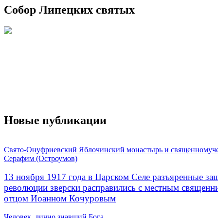
Собор Липецких святых
Новые публикации
Свято-Онуфриевский Яблочинский монастырь и священномуч
Серафим (Остроумов)
13 ноября 1917 года в Царском Селе разъяренные за
революции зверски расправились с местным священ
отцом Иоанном Кочуровым
Человек, лично знавший Бога