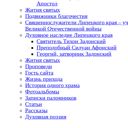
Апостол
Жития святых
Подвижники благочестия
Священнослужители Липецкого края – у
Великой Отечественной войны
Духовное наследие Липецкого края
Святитель Тихон Задонский
Преподобный Силуан Афонский
Георгий, затворник Задонский
Жития святых
Проповеди
Гость сайта
Жизнь прихода
История одного храма
Фотоальбомы
Записки паломников
Статьи
Рассказы
Духовная поэзия