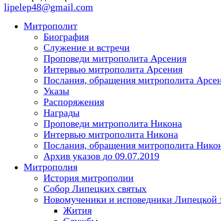
lipelep48@gmail.com
Митрополит
Биография
Служение и встречи
Проповеди митрополита Арсения
Интервью митрополита Арсения
Послания, обращения митрополита Арсе
Указы
Распоряжения
Награды
Проповеди митрополита Никона
Интервью митрополита Никона
Послания, обращения митрополита Нико
Архив указов до 09.07.2019
Митрополия
История митрополии
Собор Липецких святых
Новомученики и исповедники Липецкой 
Жития