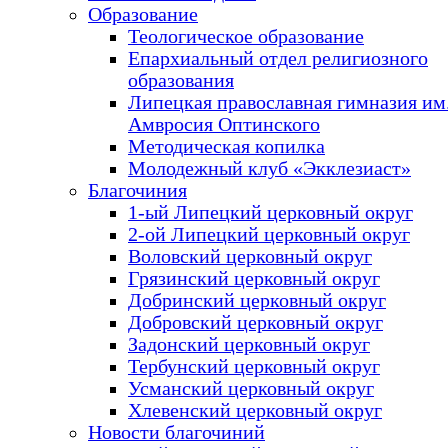
Образование
Теологическое образование
Епархиальный отдел религиозного
образования
Липецкая православная гимназия им.
Амвросия Оптинского
Методическая копилка
Молодежный клуб «Экклезиаст»
Благочиния
1-ый Липецкий церковный округ
2-ой Липецкий церковный округ
Воловский церковный округ
Грязинский церковный округ
Добринский церковный округ
Добровский церковный округ
Задонский церковный округ
Тербунский церковный округ
Усманский церковный округ
Хлевенский церковный округ
Новости благочиний