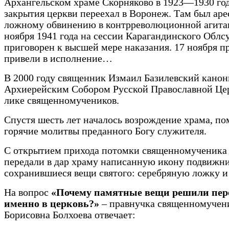
Архангельском храме Скорняково в 1923—1930 год
закрытия церкви переехал в Воронеж. Там был аре
ложному обвинению в контрреволюционной агита
ноября 1941 года на сессии Карагандинского Облс
приговорен к высшей мере наказания. 17 ноября п
привели в исполнение…
В 2000 году священник Измаил Базилевский кано
Архиерейским Собором Русской Православной Це
лике священномучеников.
Спустя шесть лет началось возрождение храма, п
горячие молитвы преданного Богу служителя.
С открытием прихода потомки священномученика
передали в дар храму написанную икону подвижни
сохранившиеся вещи святого: серебряную ложку и
На вопрос
«Почему памятные вещи решили пер
именно в церковь?»
– правнучка священномучен
Борисовна Болхоева отвечает: