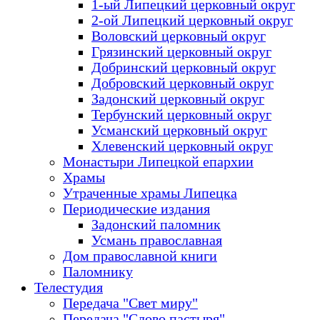
1-ый Липецкий церковный округ
2-ой Липецкий церковный округ
Воловский церковный округ
Грязинский церковный округ
Добринский церковный округ
Добровский церковный округ
Задонский церковный округ
Тербунский церковный округ
Усманский церковный округ
Хлевенский церковный округ
Монастыри Липецкой епархии
Храмы
Утраченные храмы Липецка
Периодические издания
Задонский паломник
Усмань православная
Дом православной книги
Паломнику
Телестудия
Передача "Свет миру"
Передача "Слово пастыря"