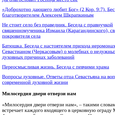
«Доброхотно дающего любит Бог» (2 Кор. 9:7). Бес
благотворителем Алексеем Шкрапкиным
Не стоит село без праведник. Беседа с правнучкой
священномученика Измаила (Карагандинского), св
покровителя села
Батюшка. Беседа с настоятелем прихода иеромона
Севастианом (Черкасовым) о молебнах о недужны
духовных причинах заболеваний
Переосмысливая жизнь. Беседа с певчими храма
Вопросы духовные. Ответы отца Севастьяна на во
современной духовной жизни
Милосердия двери отверзи нам
«Милосердия двери отверзи нам», – такими слова
встречает каждого входящего в церковную ограду