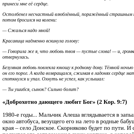
принеси мне её сердце.
Остолбенел несчастный влюблённый, поражённый страшным к
потом бросился на колени:
— Сжалься надо мной!
Красавица надменно вскинула голову:
— Говорила же я, что любовь твоя — пустые слова! — и, громк
отвернулась.
Безумная любовь повлекла юношу к родному дому. Тёмной ночью
он его порог. А когда возвращался, сжимая в ладонях сердце ма
споткнулся и упал. Охнуть не успел, как услышал:
— Ты ушибся, сынок? Сильно болит?
«Доброхотно дающего любит Бог» (2 Кор. 9:7)
1980-е годы... Мальчик Алеша вглядывается в зап
окно автобуса, везущего его на лето в родные баб
края – село Донское. Скорняково будет по пути. И 