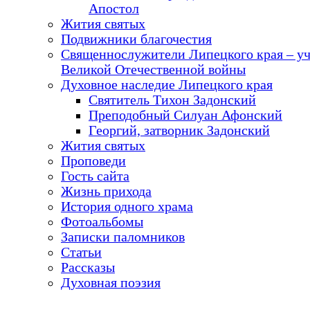
Апостол
Жития святых
Подвижники благочестия
Священнослужители Липецкого края – у
Великой Отечественной войны
Духовное наследие Липецкого края
Святитель Тихон Задонский
Преподобный Силуан Афонский
Георгий, затворник Задонский
Жития святых
Проповеди
Гость сайта
Жизнь прихода
История одного храма
Фотоальбомы
Записки паломников
Статьи
Рассказы
Духовная поэзия