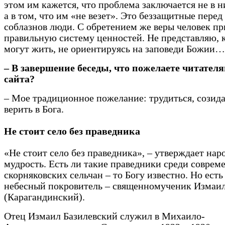
этом им кажется, что проблема заключается не в н
а в том, что им «не везет». Это беззащитные пере
соблазнов люди. С обретением же веры человек пр
правильную систему ценностей. Не представляю, 
могут жить, не ориентируясь на заповеди Божии…
– В завершение беседы, что пожелаете читател
сайта?
– Мое традиционное пожелание: трудиться, созида
верить в Бога.
Не стоит село без праведника
«Не стоит село без праведника», – утверждает нар
мудрость. Есть ли такие праведники среди соврем
скорняковских сельчан – то Богу известно. Но есть
небесный покровитель – священномученик Измаи
(Карагандинский).
Отец Измаил Базилевский служил в Михаило-