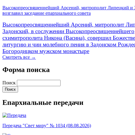
Высокопреосвященнейший Арсений, митрополит Липецкий и 
возглавил заседание епархиального совета
Высокопреосвященнейший Арсений, митрополит Лип
Задонский, в сослужении Высокопреосвященнейшего
схимитрополита Никона (Васина), совершил Божеств
литургию и чин молебного пения в Задонском Рожде
Богородицком мужском монастыре
Смотреть все →
Форма поиска
Поиск
Епархиальные передачи
Передача "Свет миру" № 1034 (08.08.2026)