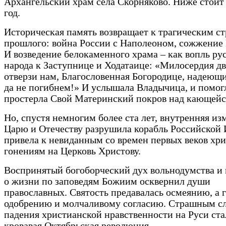
Архангельский храм села Скорняково. Ниже стоит 
год.
Историческая память возвращает к трагическим с
прошлого: война России с Наполеоном, сожжени
И возведение белокаменного храма – как вопль ру
народа к Заступнице и Ходатаице: «Милосердия д
отверзи нам, Благословенная Богородице, надеющи
да не погибнем!» И услышала Владычица, и помогл
простерла Свой Материнский покров над кающейс
Но, спустя немногим более ста лет, внутренняя изм
Царю и Отечеству разрушила корабль Российской
привела к невиданным со времен первых веков хр
гонениям на Церковь Христову.
Воспринятый богоборческий дух вольнодумства и
о жизни по заповедям Божиим осквернил души
православных. Святость предавалась осмеянию, а г
одобрению и молчаливому согласию. Страшным с
падения христианской нравственности на Руси ста
кровавая Октябрьская революция.