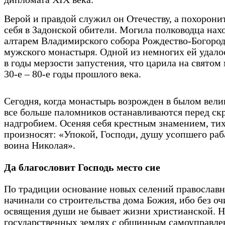
Верой и правдой служил он Отечеству, а похорони
себя в Задонской обители. Могила полководца нахо
алтарем Владимирского собора Рождество-Богоро
мужского монастыря. Одной из немногих ей удало
в годы мерзости запустения, что царила на святом 
30-е – 80-е годы прошлого века.
Сегодня, когда монастырь возрожден в былом вели
все больше паломников останавливаются перед с
надгробием. Осеняя себя крестным знамением, ти
произносят: «Упокой, Господи, душу усопшего раб
воина Николая».
Да благословит Господь место сие
По традиции основание новых селений православ
начинали со строительства дома Божия, ибо без о
освящения души не бывает жизни христианской. Н
государственных землях с общинным самоуправл