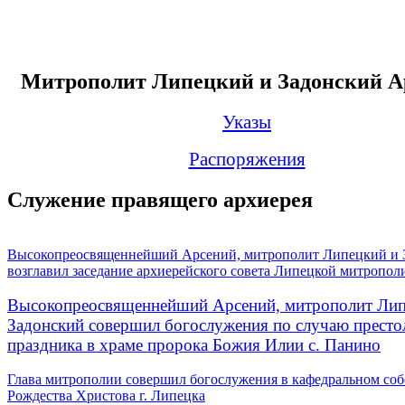
Митрополит Липецкий и Задонский А
Указы
Распоряжения
Служение правящего архиерея
Высокопреосвященнейший Арсений, митрополит Липецкий и 
возглавил заседание архиерейского совета Липецкой митропол
Высокопреосвященнейший Арсений, митрополит Лип
Задонский совершил богослужения по случаю престо
праздника в храме пророка Божия Илии с. Панино
Глава митрополии совершил богослужения в кафедральном соб
Рождества Христова г. Липецка