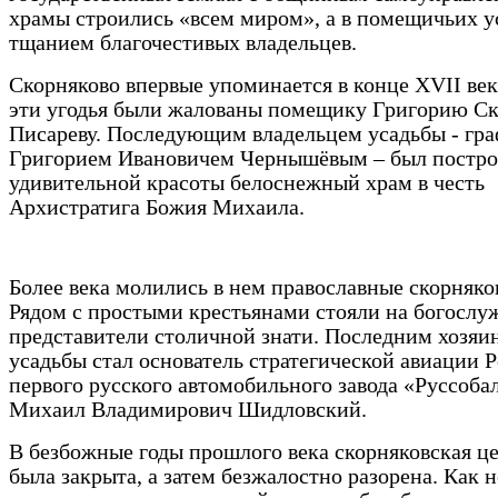
храмы строились «всем миром», а в помещичьих у
тщанием благочестивых владельцев.
Скорняково впервые упоминается в конце XVII века
эти угодья были жалованы помещику Григорию Ск
Писареву. Последующим владельцем усадьбы - гр
Григорием Ивановичем Чернышёвым – был постро
удивительной красоты белоснежный храм в честь
Архистратига Божия Михаила.
Более века молились в нем православные скорняко
Рядом с простыми крестьянами стояли на богослу
представители столичной знати. Последним хозяи
усадьбы стал основатель стратегической авиации 
первого русского автомобильного завода «Руссоба
Михаил Владимирович Шидловский.
В безбожные годы прошлого века скорняковская ц
была закрыта, а затем безжалостно разорена. Как 