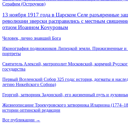
Серафим (Остроумов)
13 ноября 1917 года в Царском Селе разъяренные за
революции зверски расправились с местным священ
отцом Иоанном Кочуровым
Человек, лично знавший Бога
Иконография подвижников Липецкой земли. Прижизненные и
портреты
Святитель Алексий, митрополит Московский, кормчий Русског
государства
Первый Вселенский Собор 325 года: история, догматы и наслед
летию Никейского Собора)
Георгий, затворник Задонский, его жизненный путь и духовные
Жизнеописание Троекуровского затворника Илариона (1774–18
истории оптинской редакции
Все публикации →