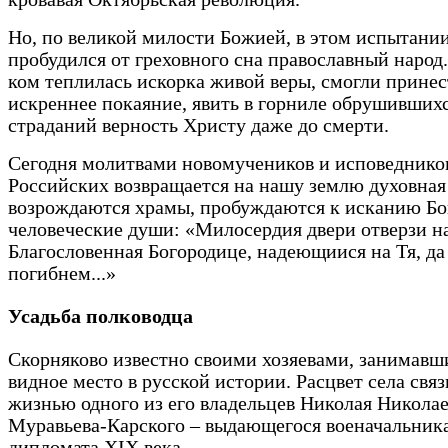
Но, по великой милости Божией, в этом испытани
пробудился от греховного сна православный народ. 
ком теплилась искорка живой веры, смогли принес
искреннее покаяние, явить в горниле обрушивших
страданий верность Христу даже до смерти.
Сегодня молитвами новомучеников и исповеднико
Российских возвращается на нашу землю духовная
возрождаются храмы, пробуждаются к исканию Бо
человеческие души: «Милосердия двери отверзи н
Благословенная Богородице, надеющиися на Тя, да
погибнем...»
Усадьба полководца
Скорняково известно своими хозяевами, занимав
видное место в русской истории. Расцвет села свя
жизнью одного из его владельцев ­Николая Никола
Муравьева-Карского – выдающегося военачальник
дипломата XIX века.