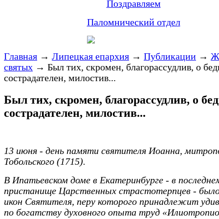
Поздравляем
Паломнический отдел
Главная
→
Липецкая епархия
→
Публикации
→
Ж
святых
→
Был тих, скромен, благорассудлив, о бе
сострадателен, милостив...
Был тих, скромен, благорассудлив, о бе
сострадателен, милостив...
13 июня - день памяти святителя Иоанна, митро
Тобольского (1715).
В Ипатьевском доме в Екатеринбурге - в последне
пристанище Царственных страстотерпцев - было
икон Святителя, перу которого принадлежит уди
по богатству духовного опыта труд «Илиотропио