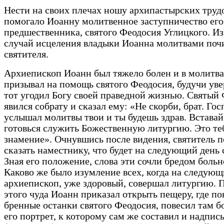
Нести на своих плечах ношу архипастырских труд
помогало Иоанну молитвенное заступничество его
предшественника, святого Феодосия Углицкого. Из
случай исцеления владыки Иоанна молитвами поч
святителя.
Архиепископ Иоанн был тяжело болен и в молитв
призывал на помощь святого Феодосия, будучи уве
тот угодил Богу своей праведной жизнью. Святый
явился собрату и сказал ему: «Не скорби, брат. Гос
услышал молитвы твои и ты будешь здрав. Вставай 
готовься служить Божественную литургию. Это те
знамение». Очнувшись после видения, святитель п
сказать наместнику, что будет на следующий день 
Зная его положение, слова эти сочли бредом больн
Каково же было изумление всех, когда на следующ
архиепископ, уже здоровый, совершал литургию. 
этого чуда Иоанн приказал открыть пещеру, где п
бренные останки святого Феодосия, повесил там 
его портрет, к которому сам же составил и надпис