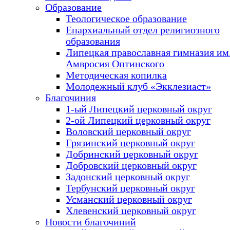
Образование
Теологическое образование
Епархиальный отдел религиозного
образования
Липецкая православная гимназия им.
Амвросия Оптинского
Методическая копилка
Молодежный клуб «Экклезиаст»
Благочиния
1-ый Липецкий церковный округ
2-ой Липецкий церковный округ
Воловский церковный округ
Грязинский церковный округ
Добринский церковный округ
Добровский церковный округ
Задонский церковный округ
Тербунский церковный округ
Усманский церковный округ
Хлевенский церковный округ
Новости благочиний