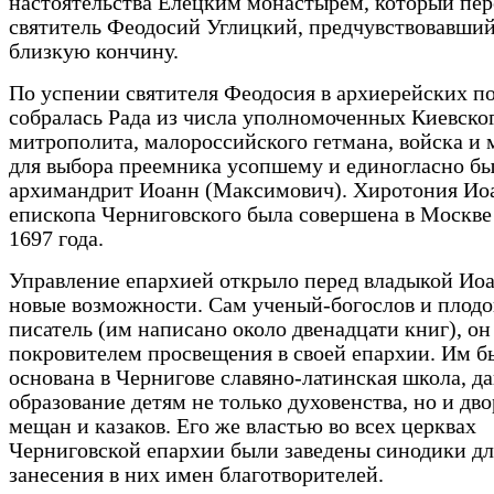
настоятельства Елецким монастырем, который пер
святитель Феодосий Углицкий, предчувствовавши
близкую кончину.
По успении святителя Феодосия в архиерейских п
собралась Рада из числа уполномоченных Киевско
митрополита, малороссийского гетмана, войска и
для выбора преемника усопшему и единогласно бы
архимандрит Иоанн (Максимович). Хиротония Ио
епископа Черниговского была совершена в Москве
1697 года.
Управление епархией открыло перед владыкой Ио
новые возможности. Сам ученый-богослов и плод
писатель (им написано около двенадцати книг), он
покровителем просвещения в своей епархии. Им б
основана в Чернигове славяно-латинская школа, д
образование детям не только духовенства, но и дво
мещан и казаков. Его же властью во всех церквах
Черниговской епархии были заведены синодики дл
занесения в них имен благотворителей.