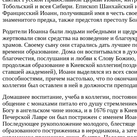
Тобольский и всея Сибири. Епископ Шанхайский 
Францисский Иоанн, получивший имя в честь свое
знаменитого предка, также предстоял престолу Б
Родители Иоанна были людьми небедными и щедр
жертвовали свои средства на возведение и благоу
храмов. Своему сыну они старались дать лучшее п
времени образование. Дома он воспитывался в дух
благочестия, послушания и любви к Слову Божию,
продолжая образование в Киевской коллегии(позд
ставшей академией), Иоанн выделялся из всех сво
способностями, причем настолько, что по окончан
коллегии был оставлен в ней в должности преподав
Домашнее воспитание, учеба в коллегии, постоянн
общение с монахами питало его душу стремление
Богу в ангельском чине инока, и в 1676 году в Киев
Печерской Лавре он был пострижен с именем Иоа
Последующее рукоположение молодого, блестяще
образованного постриженика в иеродиакона, а зате