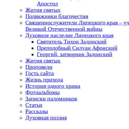
Апостол
Жития святых
Подвижники благочестия
Священнослужители Липецкого края – у
Великой Отечественной войны
Духовное наследие Липецкого края
Святитель Тихон Задонский
Преподобный Силуан Афонский
Георгий, затворник Задонский
Жития святых
Проповеди
Гость сайта
Жизнь прихода
История одного храма
Фотоальбомы
Записки паломников
Статьи
Рассказы
Духовная поэзия