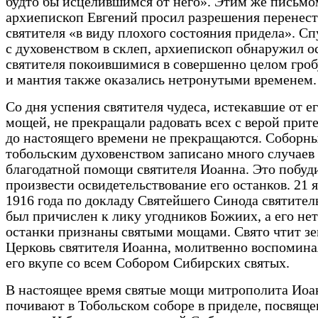
будто бы исцелившимся от него». Этим же письмо
архиепископ Евгений просил разрешения перенест
святителя «в виду плохого состояния придела». С
с духовенством в склеп, архиепископ обнаружил о
святителя покоившимися в совершенно целом гроб
и мантия также оказались нетронутыми временем.
Со дня успения святителя чудеса, истекавшие от е
мощей, не прекращали радовать всех с верой прит
до настоящего времени не прекращаются. Соборн
тобольским духовенством записано много случаев
благодатной помощи святителя Иоанна. Это побуд
произвести освидетельствование его останков. 21 
1916 года по докладу Святейшего Синода святител
был причислен к лику угодников Божиих, а его не
останки признаны святыми мощами. Свято чтит з
Церковь святителя Иоанна, молитвенно воспомина
его вкупе со всем Собором Сибирских святых.
В настоящее время святые мощи митрополита Иоа
почивают в Тобольском соборе в приделе, посвяще