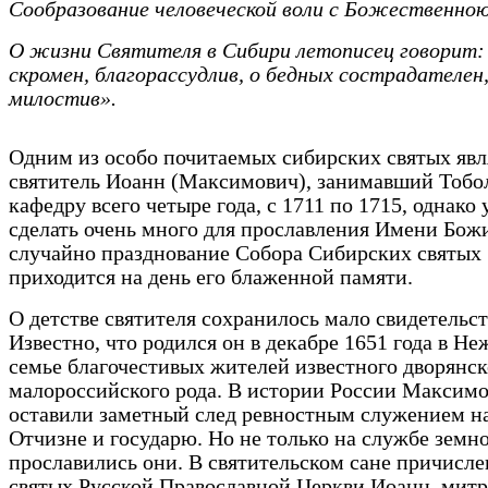
Сообразование человеческой воли с Божественно
О жизни Святителя в Сибири летописец говорит:
скромен, благорассудлив, о бедных сострадателен
милостив».
Одним из особо почитаемых сибирских святых явл
святитель Иоанн (Максимович), занимавший Тоб
кафедру всего четыре года, с 1711 по 1715, однако
сделать очень много для прославления Имени Бож
случайно празднование Собора Сибирских святых
приходится на день его блаженной памяти.
О детстве святителя сохранилось мало свидетельст
Известно, что родился он в декабре 1651 года в Не
семье благочестивых жителей известного дворянск
малороссийского рода. В истории России Максим
оставили заметный след ревностным служением на
Отчизне и государю. Но не только на службе зем
прославились они. В святительском сане причисле
святых Русской Православной Церкви Иоанн, мит