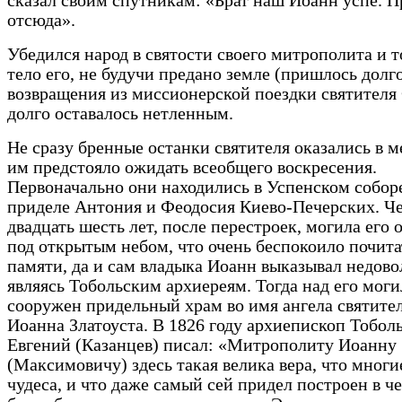
сказал своим спутникам: «Брат наш Иоанн успе. 
отсюда».
Убедился народ в святости своего митрополита и то
тело его, не будучи предано земле (пришлось долг
возвращения из миссионерской поездки святителя
долго оставалось нетленным.
Не сразу бренные останки святителя оказались в ме
им предстояло ожидать всеобщего воскресения.
Первоначально они находились в Успенском соборе
приделе Антония и Феодосия Киево-Печерских. Ч
двадцать шесть лет, после перестроек, могила его 
под открытым небом, что очень беспокоило почита
памяти, да и сам владыка Иоанн выказывал недово
являясь Тобольским архиереям. Тогда над его мог
сооружен придельный храм во имя ангела святите
Иоанна Златоуста. В 1826 году архиепископ Тобол
Евгений (Казанцев) писал: «Митрополиту Иоанну
(Максимовичу) здесь такая велика вера, что многи
чудеса, и что даже самый сей придел построен в че