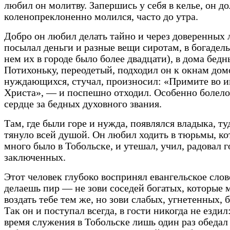
любил он молитву. Запершись у себя в келье, он д
коленопреклоненно молился, часто до утра.
Добро он любил делать тайно и через доверенных 
посылал деньги и разные вещи сиротам, в богадел
нем их в городе было более двадцати), в дома бедн
Потихоньку, переодетый, подходил он к окнам дом
нуждающихся, стучал, произносил: «Примите во 
Христа», — и поспешно отходил. Особенно болело
сердце за бедных духовного звания.
Там, где были горе и нужда, появлялся владыка, ту
тянуло всей душой. Он любил ходить в тюрьмы, к
много было в Тобольске, и утешал, учил, радовал 
заключенных.
Этот человек глубоко воспринял евангельское слов
делаешь пир — не зови соседей богатых, которые 
воздать тебе тем же, но зови слабых, угнетенных, 
Так он и поступал всегда, в гости никогда не ездил:
время служения в Тобольске лишь один раз обедал