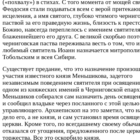
(«похвалу») в стихах. С того момента от мощей св
Феодосия стали подаваться всем с верой притека
исцеления, а имя святого, глубоко чтимого черниг
паствой за его праведную жизнь, близость к прест
Божию, навсегда переплелось с имением святител
блаженнейшего его друга. С великой скорбью поэ
черниговская паства переживала весть о том, что 
любимый святитель Иоанн назначается митропол
Тобольским и всея Сибири.
Существует предание, что это назначение произош
участия известного князя Меньшикова, задетого
независимым поведением святителя при освящени
одном из княжеских имений в Черниговской епарх
Меньшиков собирался сам назначить день освящен
и сообщил владыке через посланного с этой целью
управляющего. Архиепископ на это заметил, что н
дело его, а не князя, и сам установил время освящ
церкви. Кроме того, по всегдашнему своему обыча
отказался от угощения, предложенного после церк
торжества. Все это оскорбило князя.