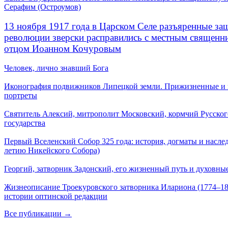
Серафим (Остроумов)
13 ноября 1917 года в Царском Селе разъяренные за
революции зверски расправились с местным священ
отцом Иоанном Кочуровым
Человек, лично знавший Бога
Иконография подвижников Липецкой земли. Прижизненные и
портреты
Святитель Алексий, митрополит Московский, кормчий Русског
государства
Первый Вселенский Собор 325 года: история, догматы и наслед
летию Никейского Собора)
Георгий, затворник Задонский, его жизненный путь и духовные
Жизнеописание Троекуровского затворника Илариона (1774–18
истории оптинской редакции
Все публикации →