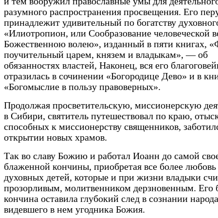
и тем вооружил православные умы для деятельног
разумного распространения просвещения. Его пер
принадлежит удивительный по богатству духовног
«Илиотропион, или Сообразование человеческой в
Божественною волею», изданный в пяти книгах, «
поучительный царем, князем и владыкам», — об
обязанностях властей, Наконец, вся его благогове
отразилась в сочинении «Богородице Дево» и в кн
«Богомыслие в пользу правоверных».
Продолжая просветительскую, миссионерскую дея
в Сибири, святитель путешествовал по краю, отыс
способных к миссионерству священников, заботил
открытии новых храмов.
Так во славу Божию и работал Иоанн до самой сво
блаженной кончины, приобретая все более любовь
духовных детей, которые и при жизни владыки счи
прозорливым, молитвенником дерзновенным. Его 
кончина оставила глубокий след в сознании народа
видевшего в нем угодника Божия.