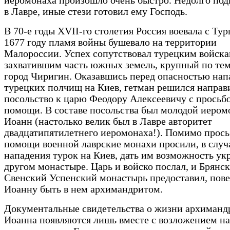
иеромонаха произошло очень быстро. Недолго под
в Лавре, иные стези готовил ему Господь.
В 70-е годы XVII-го столетия Россия воевала с Тур
1677 году пламя войны бушевало на территории
Малороссии. Успех сопутствовал турецким войска
захватившим часть южных земель, крупный по те
город Чиригин. Оказавшись перед опасностью нап
турецких полчищ на Киев, гетман решился направ
посольство к царю Феодору Алексеевичу с просьб
помощи. В составе посольства был молодой иером
Иоанн (настолько велик был в Лавре авторитет
двадцатипятилетнего иеромонаха!). Помимо прось
помощи военной лаврские монахи просили, в случ
нападения турок на Киев, дать им возможность ук
другом монастыре. Царь и войско послал, и Брянс
Свенский Успенский монастырь предоставил, пове
Иоанну быть в нем архимандритом.
Документальные свидетельства о жизни архиманд
Иоанна появляются лишь вместе с возложением на