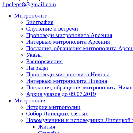
lipelep48@gmail.com
Митрополит
Биография
Служение и встречи
Проповеди митрополита Арсения
Интервью митрополита Арсения
Послания, обращения митрополита Арсе
Указы
Распоряжения
Награды
Проповеди митрополита Никона
Интервью митрополита Никона
Послания, обращения митрополита Нико
Архив указов до 09.07.2019
Митрополия
История митрополии
Собор Липецких святых
Новомученики и исповедники Липецкой 
Жития