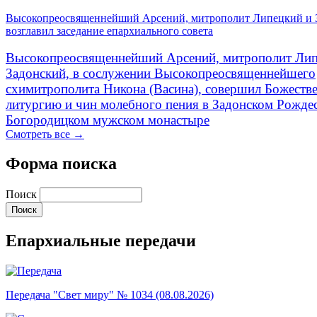
Высокопреосвященнейший Арсений, митрополит Липецкий и 
возглавил заседание епархиального совета
Высокопреосвященнейший Арсений, митрополит Лип
Задонский, в сослужении Высокопреосвященнейшего
схимитрополита Никона (Васина), совершил Божеств
литургию и чин молебного пения в Задонском Рожде
Богородицком мужском монастыре
Смотреть все →
Форма поиска
Поиск
Епархиальные передачи
Передача "Свет миру" № 1034 (08.08.2026)