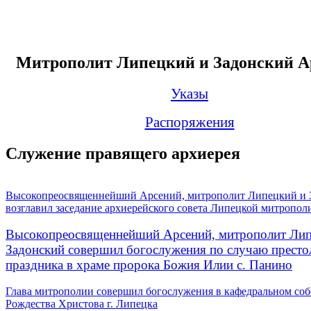
Митрополит Липецкий и Задонский А
Указы
Распоряжения
Служение правящего архиерея
Высокопреосвященнейший Арсений, митрополит Липецкий и 
возглавил заседание архиерейского совета Липецкой митропол
Высокопреосвященнейший Арсений, митрополит Лип
Задонский совершил богослужения по случаю престо
праздника в храме пророка Божия Илии с. Панино
Глава митрополии совершил богослужения в кафедральном соб
Рождества Христова г. Липецка