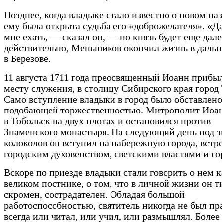
Позднее, когда владыке стало известно о новом на
ему была открыта судьба его «доброжелателя». «Да
мне ехать, — сказал он, — но князь будет еще дале
действительно, Меньшиков окончил жизнь в дальн
в Березове.
11 августа 1711 года преосвященный Иоанн прибы
месту служения, в столицу Сибирского края город 
Само вступление владыки в город было обставлено
подобающей торжественностью. Митрополит Иоа
в Тобольск на двух плотах и остановился против
Знаменского монастыря. На следующий день под з
колоколов он вступил на набережную города, вст
городским духовенством, светскими властями и г
Вскоре по приезде владыки стали говорить о нем к
великом постнике, о том, что в личной жизни он т
скромен, сострадателен. Обладая большой
работоспособностью, святитель никогда не был пр
всегда или читал, или учил, или размышлял. Более