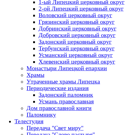
1-ый Липецкий церковный округ
2-ой Липецкий церковный округ
Воловский церковный округ
Грязинский церковный округ
Добринский церковный округ
Добровский церковный округ
Задонский церковный округ
Тербунский церковный округ
Усманский церковный округ
Хлевенский церковный округ
Монастыри Липецкой епархии
Храмы
Утраченные храмы Липецка
Периодические издания
Задонский паломник
Усмань православная
Дом православной книги
Паломнику
Телестудия
Передача "Свет миру"
Передача "Слово пастыря"