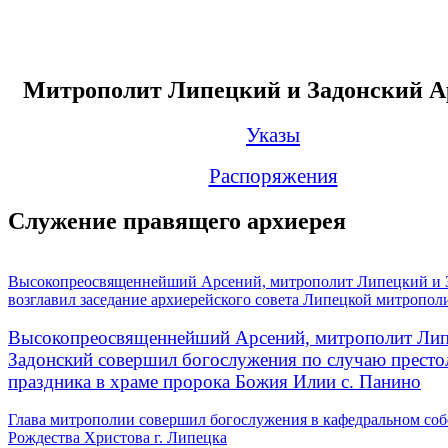
Митрополит Липецкий и Задонский А
Указы
Распоряжения
Служение правящего архиерея
Высокопреосвященнейший Арсений, митрополит Липецкий и 
возглавил заседание архиерейского совета Липецкой митропол
Высокопреосвященнейший Арсений, митрополит Лип
Задонский совершил богослужения по случаю престо
праздника в храме пророка Божия Илии с. Панино
Глава митрополии совершил богослужения в кафедральном соб
Рождества Христова г. Липецка