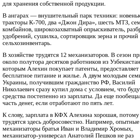
для хранения собственной продукции.
В ангарах — внушительный парк техники: новень
тракторы К-700, два «Джон Дира», шесть МТЗ, се
комбайнов, широкозахватный опрыскиватель, разб
удобрений, сушилка, сорти­ровщик зерна и прочий
сельхозинвентарь.
В хозяйстве трудятся 12 механизаторов. В сезон п
около полутора десятков работников из Узбекистан
которым Алехин покупает патенты, предоставляет
бесплатное питание и жилье. А двум молодым сем
Украины, получившим гражданство РФ, Василий
Николаевич сразу купил дома с условием, что буду
средства постепенно из зарплаты. Да еще пообеща
часть денег, если отработают по пять лет.
К слову, зарплата в КФХ Алехина хорошая, потому
трудятся здесь добросовестно. Например, опытные
механизаторы братья Иван и Владимир Хромых,
механизатор-универсал Анатолий Пешков не раз