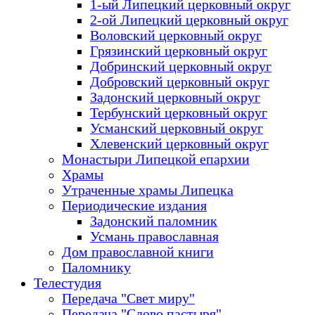
1-ый Липецкий церковный округ
2-ой Липецкий церковный округ
Воловский церковный округ
Грязинский церковный округ
Добринский церковный округ
Добровский церковный округ
Задонский церковный округ
Тербунский церковный округ
Усманский церковный округ
Хлевенский церковный округ
Монастыри Липецкой епархии
Храмы
Утраченные храмы Липецка
Периодические издания
Задонский паломник
Усмань православная
Дом православной книги
Паломнику
Телестудия
Передача "Свет миру"
Передача "Слово пастыря"