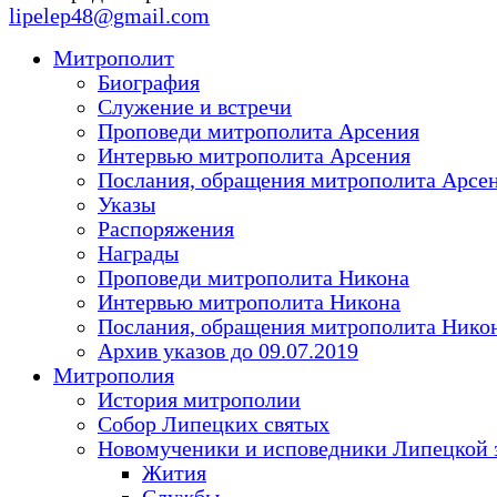
lipelep48@gmail.com
Митрополит
Биография
Служение и встречи
Проповеди митрополита Арсения
Интервью митрополита Арсения
Послания, обращения митрополита Арсе
Указы
Распоряжения
Награды
Проповеди митрополита Никона
Интервью митрополита Никона
Послания, обращения митрополита Нико
Архив указов до 09.07.2019
Митрополия
История митрополии
Собор Липецких святых
Новомученики и исповедники Липецкой 
Жития