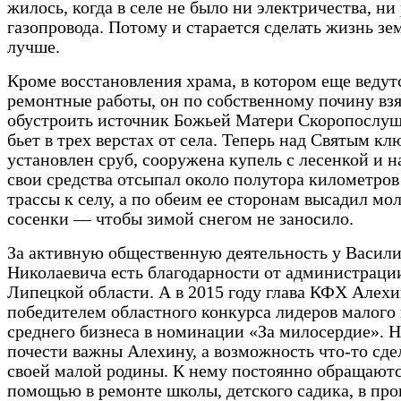
жилось, когда в селе не было ни электричества, ни
газопровода. Потому и старается сделать жизнь зе
лучше.
Кроме восстановления храма, в котором еще ведут
ремонтные работы, он по собственному почину вз
обустроить источник Божьей Матери Скоропослуш
бьет в трех верстах от села. Теперь над Святым к
установлен сруб, сооружена купель с лесенкой и н
свои средства отсыпал около полутора километров
трассы к селу, а по обеим ее сторонам высадил мо
сосенки — чтобы зимой снегом не заносило.
За активную общественную деятельность у Васил
Николаевича есть благодарности от администраци
Липецкой области. А в 2015 году глава КФХ Алехи
победителем областного конкурса лидеров малого
среднего бизнеса в номинации «За милосердие». Н
почести важны Алехину, а возможность что-то сде
своей малой родины. К нему постоянно обращаютс
помощью в ремонте школы, детского садика, в пр