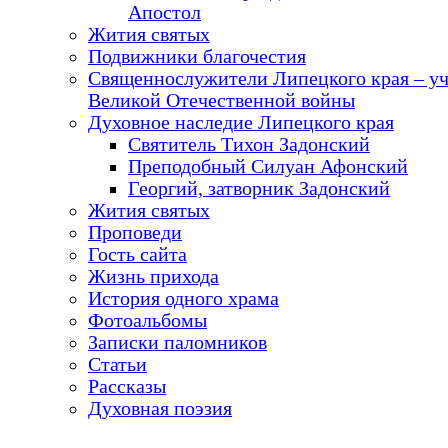
Апостол
Жития святых
Подвижники благочестия
Священнослужители Липецкого края – у
Великой Отечественной войны
Духовное наследие Липецкого края
Святитель Тихон Задонский
Преподобный Силуан Афонский
Георгий, затворник Задонский
Жития святых
Проповеди
Гость сайта
Жизнь прихода
История одного храма
Фотоальбомы
Записки паломников
Статьи
Рассказы
Духовная поэзия