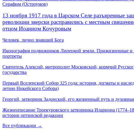
Серафим (Остроумов)
13 ноября 1917 года в Царском Селе разъяренные за
революции зверски расправились с местным священ
отцом Иоанном Кочуровым
Человек, лично знавший Бога
Иконография подвижников Липецкой земли. Прижизненные и
портреты
Святитель Алексий, митрополит Московский, кормчий Русског
государства
Первый Вселенский Собор 325 года: история, догматы и наслед
летию Никейского Собора)
Георгий, затворник Задонский, его жизненный путь и духовные
Жизнеописание Троекуровского затворника Илариона (1774–18
истории оптинской редакции
Все публикации →