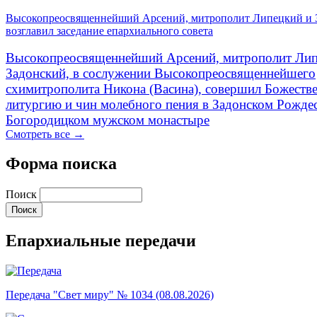
Высокопреосвященнейший Арсений, митрополит Липецкий и 
возглавил заседание епархиального совета
Высокопреосвященнейший Арсений, митрополит Лип
Задонский, в сослужении Высокопреосвященнейшего
схимитрополита Никона (Васина), совершил Божеств
литургию и чин молебного пения в Задонском Рожде
Богородицком мужском монастыре
Смотреть все →
Форма поиска
Поиск
Епархиальные передачи
Передача "Свет миру" № 1034 (08.08.2026)