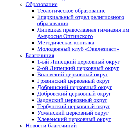
Образование
Теологическое образование
Епархиальный отдел религиозного
образования
Липецкая православная гимназия им.
Амвросия Оптинского
Методическая копилка
Молодежный клуб «Экклезиаст»
Благочиния
1-ый Липецкий церковный округ
2-ой Липецкий церковный округ
Воловский церковный округ
Грязинский церковный округ
Добринский церковный округ
Добровский церковный округ
Задонский церковный округ
Тербунский церковный округ
Усманский церковный округ
Хлевенский церковный округ
Новости благочиний