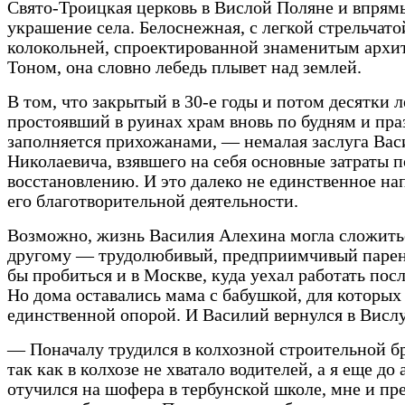
Свято-Троицкая церковь в Вислой Поляне и впрям
украшение села. Белоснежная, с легкой стрельчато
колокольней, спроектированной знаменитым архи
Тоном, она словно лебедь плывет над землей.
В том, что закрытый в 30-е годы и потом десятки л
простоявший в руинах храм вновь по будням и пр
заполняется прихожанами, — немалая заслуга Вас
Николаевича, взявшего на себя основные затраты п
восстановлению. И это далеко не единственное на
его благотворительной деятельности.
Возможно, жизнь Василия Алехина могла сложить
другому — трудолюбивый, предприимчивый парен
бы пробиться и в Москве, куда уехал работать пос
Но дома оставались мама с бабушкой, для которых
единственной опорой. И Василий вернулся в Висл
— Поначалу трудился в колхозной строительной б
так как в колхозе не хватало водителей, а я еще до
отучился на шофера в тербунской школе, мне и п