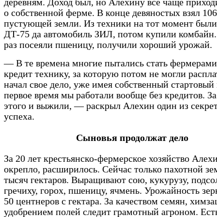
деревням. Доход был, но Алехину все чаще прихо
о собственной ферме. В конце девяностых взял 106
пустующей земли. Из техники на тот момент были
ДТ-75 да автомобиль ЗИЛ, потом купили комбайн
раз посеяли пшеницу, получили хороший урожай.
— В те времена многие пытались стать фермерами,
кредит технику, за которую потом не могли распла
начал свое дело, уже имея собственный стартовый 
первое время мы работали вообще без кредитов. За
этого и выжили, — раскрыл Алехин один из секрет
успеха.
Сыновья продолжат дело
За 20 лет крестьянско-фермерское хозяйство Алех
окрепло, расширилось. Сейчас только пахотной зе
тысяч гектаров. Выращивают сою, кукурузу, подсо
гречиху, горох, пшеницу, ячмень. Урожайность зе
50 центнеров с гектара. За качеством семян, химз
удобрением полей следит грамотный агроном. Ест