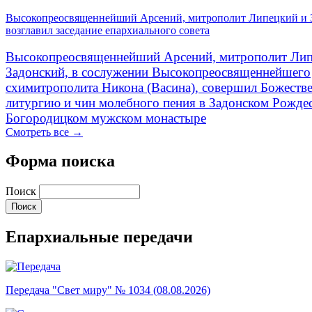
Высокопреосвященнейший Арсений, митрополит Липецкий и 
возглавил заседание епархиального совета
Высокопреосвященнейший Арсений, митрополит Лип
Задонский, в сослужении Высокопреосвященнейшего
схимитрополита Никона (Васина), совершил Божеств
литургию и чин молебного пения в Задонском Рожде
Богородицком мужском монастыре
Смотреть все →
Форма поиска
Поиск
Епархиальные передачи
Передача "Свет миру" № 1034 (08.08.2026)