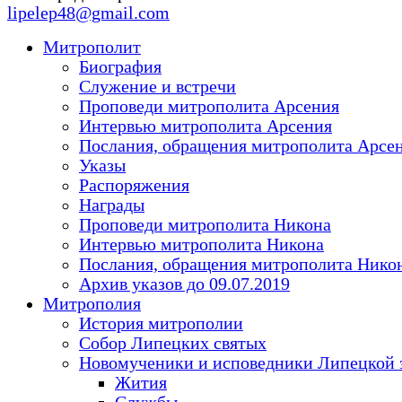
lipelep48@gmail.com
Митрополит
Биография
Служение и встречи
Проповеди митрополита Арсения
Интервью митрополита Арсения
Послания, обращения митрополита Арсе
Указы
Распоряжения
Награды
Проповеди митрополита Никона
Интервью митрополита Никона
Послания, обращения митрополита Нико
Архив указов до 09.07.2019
Митрополия
История митрополии
Собор Липецких святых
Новомученики и исповедники Липецкой 
Жития