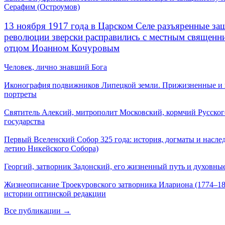
Серафим (Остроумов)
13 ноября 1917 года в Царском Селе разъяренные за
революции зверски расправились с местным священ
отцом Иоанном Кочуровым
Человек, лично знавший Бога
Иконография подвижников Липецкой земли. Прижизненные и
портреты
Святитель Алексий, митрополит Московский, кормчий Русског
государства
Первый Вселенский Собор 325 года: история, догматы и наслед
летию Никейского Собора)
Георгий, затворник Задонский, его жизненный путь и духовные
Жизнеописание Троекуровского затворника Илариона (1774–18
истории оптинской редакции
Все публикации →