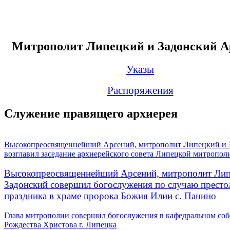
Митрополит Липецкий и Задонский А
Указы
Распоряжения
Служение правящего архиерея
Высокопреосвященнейший Арсений, митрополит Липецкий и 
возглавил заседание архиерейского совета Липецкой митропол
Высокопреосвященнейший Арсений, митрополит Лип
Задонский совершил богослужения по случаю престо
праздника в храме пророка Божия Илии с. Панино
Глава митрополии совершил богослужения в кафедральном соб
Рождества Христова г. Липецка