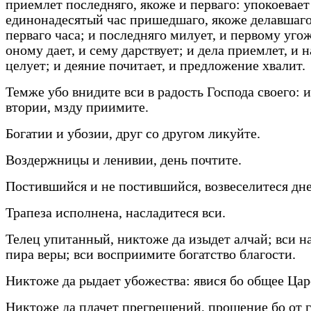
приемлет последняго, якоже и перваго: упокоевает
единонадесятый час пришедшаго, якоже делавшаго
перваго часа; и последняго милует, и первому угож
оному дает, и сему дарствует; и дела приемлет, и 
целует; и деяние почитает, и предложение хвалит.
Темже убо внидите вси в радость Господа своего: и
втории, мзду приимите.
Богатии и убозии, друг со другом ликуйте.
Воздержницы и ленивии, день почтите.
Постившийся и не постившийся, возвеселитеся дне
Трапеза исполнена, насладитеся вси.
Телец упитанный, никтоже да изыдет алчай; вси н
пира веры; вси восприимите богатство благости.
Никтоже да рыдает убожества: явися бо общее Цар
Никтоже да плачет прегрешений, прощение бо от 