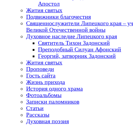
Апостол
Жития святых
Подвижники благочестия
Священнослужители Липецкого края – у
Великой Отечественной войны
Духовное наследие Липецкого края
Святитель Тихон Задонский
Преподобный Силуан Афонский
Георгий, затворник Задонский
Жития святых
Проповеди
Гость сайта
Жизнь прихода
История одного храма
Фотоальбомы
Записки паломников
Статьи
Рассказы
Духовная поэзия