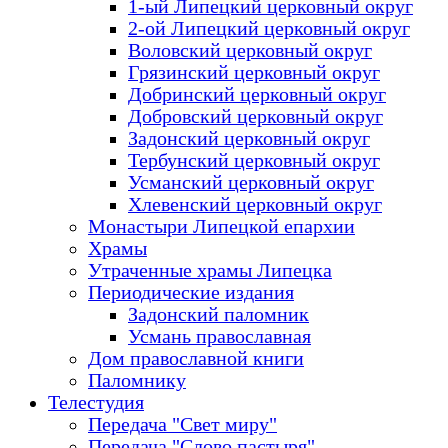
1-ый Липецкий церковный округ
2-ой Липецкий церковный округ
Воловский церковный округ
Грязинский церковный округ
Добринский церковный округ
Добровский церковный округ
Задонский церковный округ
Тербунский церковный округ
Усманский церковный округ
Хлевенский церковный округ
Монастыри Липецкой епархии
Храмы
Утраченные храмы Липецка
Периодические издания
Задонский паломник
Усмань православная
Дом православной книги
Паломнику
Телестудия
Передача "Свет миру"
Передача "Слово пастыря"