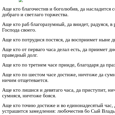
Аще кто благочестив и боголюбив, да насладится с
добраго и светлаго торжества.
Аще кто раб благоразумный, да внидет, радуяся, в 
Господа своего.
Аще кто потрудися постяся, да восприимет ныне д
Аще кто от перваго часа делал есть, да приимет дн
праведный долг.
Аще кто по третием часе прииде, благодаря да пра
Аще кто по шестом часе достиже, ничтоже да сумн
ничим отщетевается.
Аще кто лишися и девятаго часа, да приступит, н
сумняся, ничтоже бояся.
Аще кто точию достиже и во единонадесятый час, 
устрашится замедления: любочестив бо Сый Влады