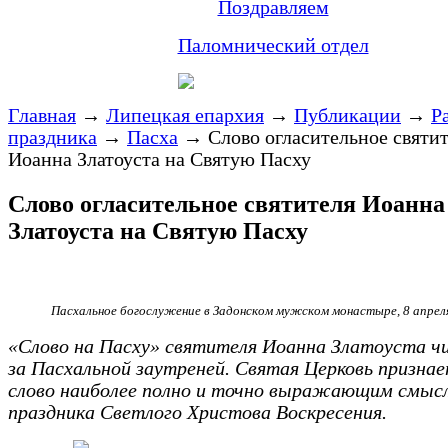
Поздравляем
Паломнический отдел
Главная
→
Липецкая епархия
→
Публикации
→
Р
праздника
→
Пасха
→
Слово огласительное святи
Иоанна Златоуста на Святую Пасху
Слово огласительное святителя Иоанна
Златоуста на Святую Пасху
Пасхальное богослужение в Задонском мужском монастыре, 8 апреля
«Слово на Пасху» святителя Иоанна Златоуста ч
за Пасхальной заутреней. Святая Церковь призна
слово наиболее полно и точно выражающим смыс
праздника Светлого Христова Воскресения.