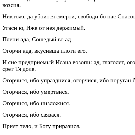
возсия.
Никтоже да убоится смерти, свободи бо нас Спасов
Угаси ю, Иже от нея держимый.
Плени ада, Сошедый во ад.
Огорчи ада, вкусивша плоти его.
И сие предприемый Исаиа возопи: ад, глаголет, ог
срет Тя доле.
Огорчися, ибо упразднися, огорчися, ибо поруган 
Огорчися, ибо умертвися.
Огорчися, ибо низложися.
Огорчися, ибо связася.
Прият тело, и Богу приразися.