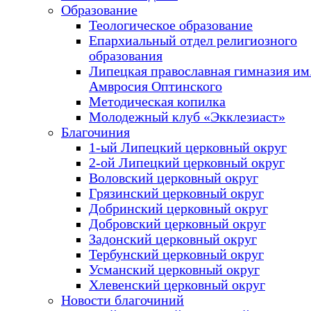
Образование
Теологическое образование
Епархиальный отдел религиозного
образования
Липецкая православная гимназия им.
Амвросия Оптинского
Методическая копилка
Молодежный клуб «Экклезиаст»
Благочиния
1-ый Липецкий церковный округ
2-ой Липецкий церковный округ
Воловский церковный округ
Грязинский церковный округ
Добринский церковный округ
Добровский церковный округ
Задонский церковный округ
Тербунский церковный округ
Усманский церковный округ
Хлевенский церковный округ
Новости благочиний