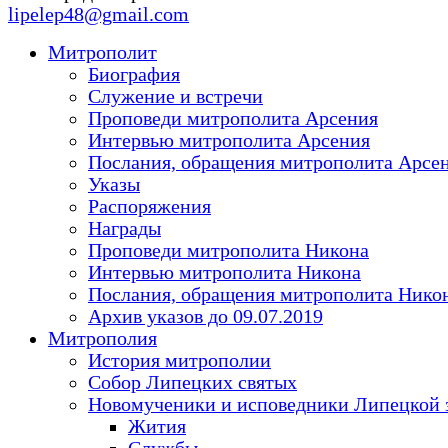
lipelep48@gmail.com
Митрополит
Биография
Служение и встречи
Проповеди митрополита Арсения
Интервью митрополита Арсения
Послания, обращения митрополита Арсе
Указы
Распоряжения
Награды
Проповеди митрополита Никона
Интервью митрополита Никона
Послания, обращения митрополита Нико
Архив указов до 09.07.2019
Митрополия
История митрополии
Собор Липецких святых
Новомученики и исповедники Липецкой 
Жития