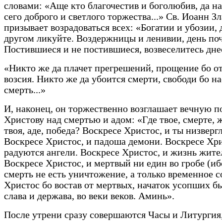
словами: «Аще кто благочестив и боголюбив, да н
сего доброго и светлого торжества...» Св. Иоанн З
призывает возрадоваться всех: «Богатии и убозии, 
другом ликуйте. Воздержницы и ленивии, день поч
Постившиеся и не постившиеся, возвеселитесь днес
«Никто же да плачет прегрешений, прощение бо от
возсия. Никто же да убоится смерти, свободи бо н
смерть...»
И, наконец, он торжественно возглашает вечную п
Христову над смертью и адом: «Где твое, смерте, 
твоя, аде, победа? Воскресе Христос, и ты низвергл
Воскресе Христос, и падоша демони. Воскресе Хри
радуются ангели. Воскресе Христос, и жизнь жите
Воскресе Христос, и мертвый ни един во гробе (иб
смерть не есть уничтожение, а только временное с
Христос бо востав от мертвых, начаток усопших б
слава и держава, во веки веков. Аминь».
После утрени сразу совершаются Часы и Литургия