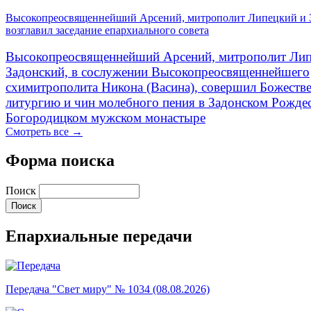
Высокопреосвященнейший Арсений, митрополит Липецкий и 
возглавил заседание епархиального совета
Высокопреосвященнейший Арсений, митрополит Лип
Задонский, в сослужении Высокопреосвященнейшего
схимитрополита Никона (Васина), совершил Божеств
литургию и чин молебного пения в Задонском Рожде
Богородицком мужском монастыре
Смотреть все →
Форма поиска
Поиск
Епархиальные передачи
Передача "Свет миру" № 1034 (08.08.2026)