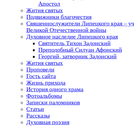
Апостол
Жития святых
Подвижники благочестия
Священнослужители Липецкого края – у
Великой Отечественной войны
Духовное наследие Липецкого края
Святитель Тихон Задонский
Преподобный Силуан Афонский
Георгий, затворник Задонский
Жития святых
Проповеди
Гость сайта
Жизнь прихода
История одного храма
Фотоальбомы
Записки паломников
Статьи
Рассказы
Духовная поэзия