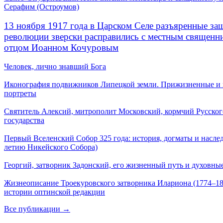
Серафим (Остроумов)
13 ноября 1917 года в Царском Селе разъяренные за
революции зверски расправились с местным священ
отцом Иоанном Кочуровым
Человек, лично знавший Бога
Иконография подвижников Липецкой земли. Прижизненные и
портреты
Святитель Алексий, митрополит Московский, кормчий Русског
государства
Первый Вселенский Собор 325 года: история, догматы и наслед
летию Никейского Собора)
Георгий, затворник Задонский, его жизненный путь и духовные
Жизнеописание Троекуровского затворника Илариона (1774–18
истории оптинской редакции
Все публикации →