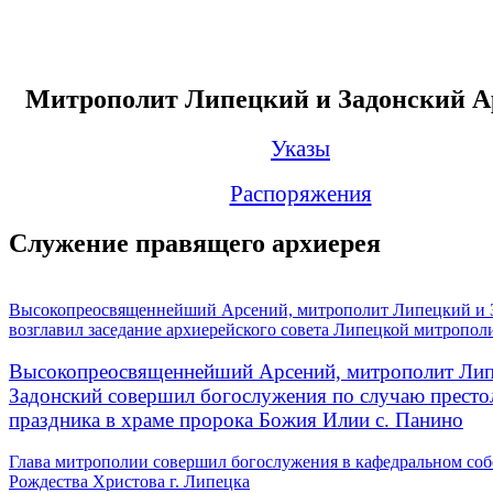
Митрополит Липецкий и Задонский А
Указы
Распоряжения
Служение правящего архиерея
Высокопреосвященнейший Арсений, митрополит Липецкий и 
возглавил заседание архиерейского совета Липецкой митропол
Высокопреосвященнейший Арсений, митрополит Лип
Задонский совершил богослужения по случаю престо
праздника в храме пророка Божия Илии с. Панино
Глава митрополии совершил богослужения в кафедральном соб
Рождества Христова г. Липецка