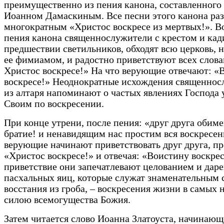
преимущественно из пения канона, составленного 
Иоанном Дамаскиным. Все песни этого канона ра
многократным «Христос воскресе из мертвых!». В
пения канона священнослужители с крестом и кад
предшествии светильников, обходят всю церковь, 
ее фимиамом, и радостно приветствуют всех слова
Христос воскресе!» На что верующие отвечают: «
воскресе!» Неоднократные исхождения священнос
из алтаря напоминают о частых явлениях Господа
Своим по воскресении.
При конце утрени, после пения: «друг друга обиме
братие! и ненавидящим нас простим вся воскресен
верующие начинают приветствовать друг друга, пр
«Христос воскресе!» и отвечая: «Воистину воскрес
приветствие они запечатлевают целованием и дар
пасхальных яиц, которые служат знаменательным
восстания из гроба, – воскресения жизни в самых н
силою всемогущества Божия.
Затем читается слово Иоанна Златоуста, начинающ