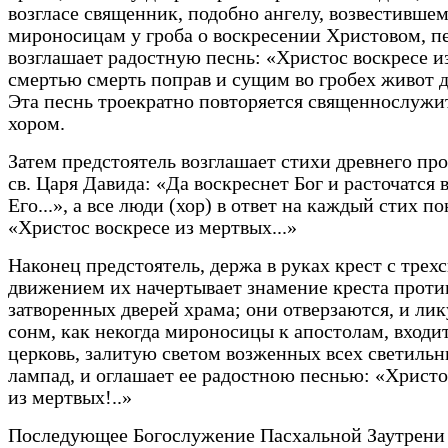
возгласе священник, подобно ангелу, возвестивше
мироносицам у гроба о воскресении Христовом, п
возглашает радостную песнь: «Христос воскресе и
смертью смерть поправ и сущим во гробех живот д
Эта песнь троекратно повторяется священнослужи
хором.
Затем предстоятель возглашает стихи древнего пр
св. Царя Давида: «Да воскреснет Бог и расточатся 
Его...», а все люди (хор) в ответ на каждый стих п
«Христос воскресе из мертвых...»
Наконец предстоятель, держа в руках крест с трех
движением их начертывает знамение креста проти
затворенных дверей храма; они отверзаются, и л
сонм, как некогда мироносицы к апостолам, входит
церковь, залитую светом возженных всех светильн
лампад, и оглашает ее радостною песнью: «Христо
из мертвых!..»
Последующее Богослужение Пасхальной Заутрени