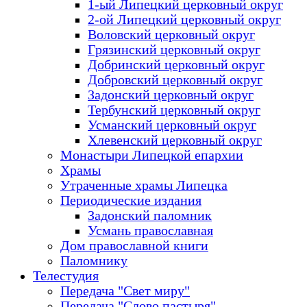
1-ый Липецкий церковный округ
2-ой Липецкий церковный округ
Воловский церковный округ
Грязинский церковный округ
Добринский церковный округ
Добровский церковный округ
Задонский церковный округ
Тербунский церковный округ
Усманский церковный округ
Хлевенский церковный округ
Монастыри Липецкой епархии
Храмы
Утраченные храмы Липецка
Периодические издания
Задонский паломник
Усмань православная
Дом православной книги
Паломнику
Телестудия
Передача "Свет миру"
Передача "Слово пастыря"