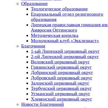
Образование
Теологическое образование
Епархиальный отдел религиозного
образования
Липецкая православная гимназия им.
Амвросия Оптинского
Методическая копилка
Молодежный клуб «Экклезиаст»
Благочиния
1-ый Липецкий церковный округ
2-ой Липецкий церковный округ
Воловский церковный округ
Грязинский церковный округ
Добринский церковный округ
Добровский церковный округ
Задонский церковный округ
Тербунский церковный округ
Усманский церковный округ
Хлевенский церковный округ
Новости благочиний