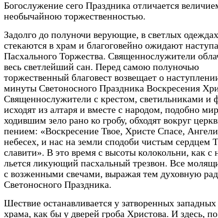
Богослужение сего Праздника отличается величие
необычайною торжественностью.
Задолго до полуночи верующие, в светлых одеждах
стекаются в храм и благоговейно ожидают насту
Пасхального Торжества. Священнослужители обла
весь светлейший сан. Перед самою полуночью
торжественный благовест возвещает о наступлени
минуты Светоносного Праздника Воскресения Хри
Священнослужители с крестом, светильниками и
исходят из алтаря и вместе с народом, подобно ми
ходившим зело рано ко гробу, обходят вокруг церкв
пением: «Воскресение Твое, Христе Спасе, Ангел
небесех, и нас на земли сподоби чистым сердцем 
славити». В это время с высоты колокольни, как с 
льется ликующий пасхальный трезвон. Все молящ
с возженными свечами, выражая тем духовную рад
Светоносного Праздника.
Шествие останавливается у затворенных западных 
храма, как бы у дверей гроба Христова. И здесь, 