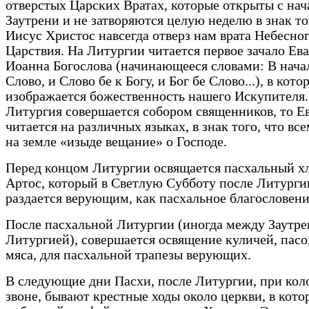
отверстых Царских Вратах, которые открыты с нач
Заутрени и не затворяются целую неделю в знак то
Иисус Христос навсегда отверз нам врата Небесно
Царствия. На Литургии читается первое зачало Ев
Иоанна Богослова (начинающееся словами: В нача
Слово, и Слово бе к Богу, и Бог бе Слово...), в кото
изображается божественность нашего Искупителя.
Литургия совершается собором священников, то Е
читается на различных языках, в знак того, что вс
на земле «изыде вещание» о Господе.
Перед концом Литургии освящается пасхальный хл
Артос, который в Светлую Субботу после Литурги
раздается верующим, как пасхальное благословени
После пасхальной Литургии (иногда между Заутре
Литургией), совершается освящение куличей, пасо
мяса, для пасхальной трапезы верующих.
В следующие дни Пасхи, после Литургии, при ко
звоне, бывают крестные ходы около церкви, в кото