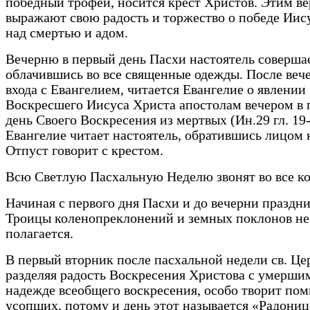
победный трофей, носится крест Христов. Этим 
выражают свою радость и торжество о победе Иис
над смертью и адом.
Вечерню в первый день Пасхи настоятель совершае
облачившись во все священные одежды. После веч
входа с Евангелием, читается Евангелие о явлении
Воскресшего Иисуса Христа апостолам вечером в
день Своего Воскресения из мертвых (Ин.29 гл. 19-
Евангелие читает настоятель, обратившись лицом к
Отпуст говорит с крестом.
Всю Светлую Пасхальную Неделю звонят во все ко
Начиная с первого дня Пасхи и до вечерни праздни
Троицы коленопреклонений и земных поклонов не
полагается.
В первый вторник после пасхальной недели св. Це
разделяя радость Воскресения Христова с умерши
надежде всеобщего воскресения, особо творит по
усопших, потому и день этот называется «Радониц