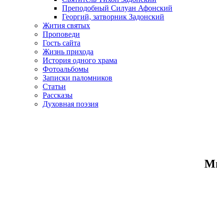
Преподобный Силуан Афонский
Георгий, затворник Задонский
Жития святых
Проповеди
Гость сайта
Жизнь прихода
История одного храма
Фотоальбомы
Записки паломников
Статьи
Рассказы
Духовная поэзия
Ми