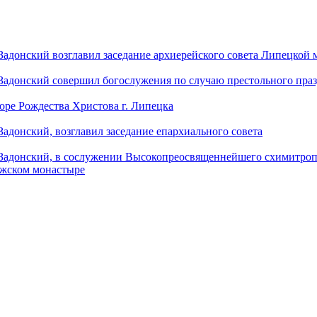
донский возглавил заседание архиерейского совета Липецкой
донский совершил богослужения по случаю престольного праз
оре Рождества Христова г. Липецка
донский, возглавил заседание епархиального совета
адонский, в сослужении Высокопреосвященнейшего схимитропо
ужском монастыре