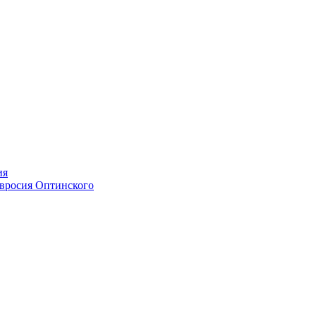
ия
мвросия Оптинского