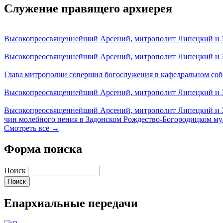
Служение правящего архиерея
Высокопреосвященнейший Арсений, митрополит Липецкий и За
Высокопреосвященнейший Арсений, митрополит Липецкий и За
Глава митрополии совершил богослужения в кафедральном соб
Высокопреосвященнейший Арсений, митрополит Липецкий и За
Высокопреосвященнейший Арсений, митрополит Липецкий и З
чин молебного пения в Задонском Рождество-Богородицком м
Смотреть все →
Форма поиска
Поиск
Епархиальные передачи