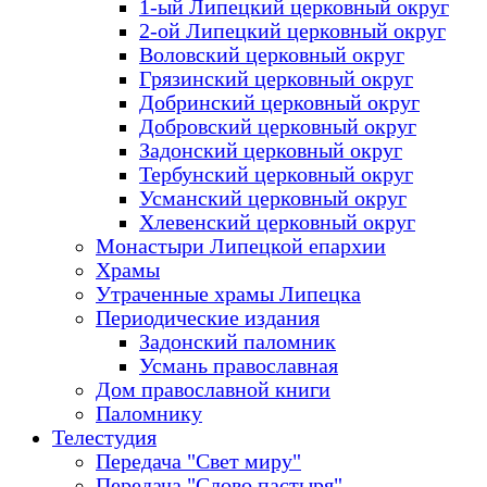
1-ый Липецкий церковный округ
2-ой Липецкий церковный округ
Воловский церковный округ
Грязинский церковный округ
Добринский церковный округ
Добровский церковный округ
Задонский церковный округ
Тербунский церковный округ
Усманский церковный округ
Хлевенский церковный округ
Монастыри Липецкой епархии
Храмы
Утраченные храмы Липецка
Периодические издания
Задонский паломник
Усмань православная
Дом православной книги
Паломнику
Телестудия
Передача "Свет миру"
Передача "Слово пастыря"