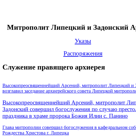
Митрополит Липецкий и Задонский А
Указы
Распоряжения
Служение правящего архиерея
Высокопреосвященнейший Арсений, митрополит Липецкий и 
возглавил заседание архиерейского совета Липецкой митропол
Высокопреосвященнейший Арсений, митрополит Лип
Задонский совершил богослужения по случаю престо
праздника в храме пророка Божия Илии с. Панино
Глава митрополии совершил богослужения в кафедральном соб
Рождества Христова г. Липецка