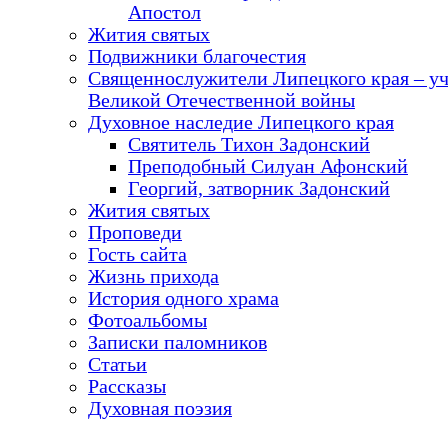
Апостол
Жития святых
Подвижники благочестия
Священнослужители Липецкого края – у
Великой Отечественной войны
Духовное наследие Липецкого края
Святитель Тихон Задонский
Преподобный Силуан Афонский
Георгий, затворник Задонский
Жития святых
Проповеди
Гость сайта
Жизнь прихода
История одного храма
Фотоальбомы
Записки паломников
Статьи
Рассказы
Духовная поэзия