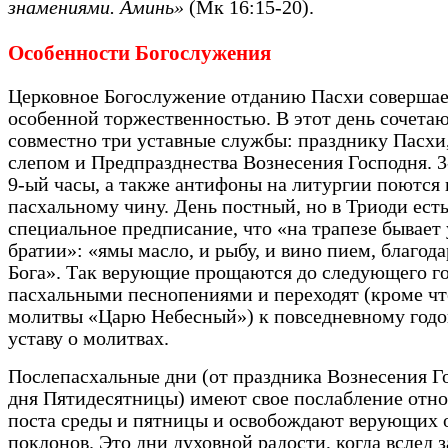
знамениями. Аминь»
(Мк 16:15-20).
Особенности Богослужения
Церковное Богослужение отданию Пасхи совершае
особенной торжественностью. В этот день сочета
совместно три уставные службы: празднику Пасхи
слепом и Предпразднества Вознесения Господня. 3-
9-ый часы, а также антифоны на литургии поются 
пасхальному чину. День постный, но в Триоди ест
специальное предписание, что «на трапезе бывает
братии»: «ямы масло, и рыбу, и вино пием, благод
Бога». Так верующие прощаются до следующего го
пасхальными песнопениями и переходят (кроме ч
молитвы «Царю Небесный») к повседневному год
уставу о молитвах.
Послепасхальные дни (от праздника Вознесения Г
дня Пятидесятницы) имеют свое послабление отн
поста среды и пятницы и освобождают верующих 
поклонов. Это дни духовной радости, когда вслед з