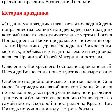
грядущий праздник Вознесения Господня.
История праздника
«Отданием» праздника называется последний ден
попразднества великих или двунадесятых праздник
который имеет свои отличительные черты в Богос
Попразднество Пасхи продолжается в течении соро
т.к. по Преданию Церкви Господь, по Воскресении
мертвых, пребывал в эти дни на земле и неоднокра
являлся Пречистой Своей Матери и апостолам.
О явлениях Воскресшего Господа в сорокадневный
Пасхи до Вознесения повествуют все четыре еванг
Особенно подробно описывает третье явление Спа
море Тивериадском святой апостол Иоанн Богослов
не только предстал пред учениками, но и разделил
трапезу для большего уверения, что Он воскрес в 
самой плоти, в которой и пострадал на Кресте. Тог
Господь поручил апостолу Петру заботы о