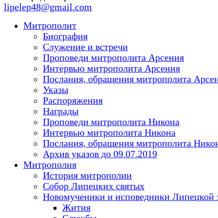
lipelep48@gmail.com
Митрополит
Биография
Служение и встречи
Проповеди митрополита Арсения
Интервью митрополита Арсения
Послания, обращения митрополита Арсе
Указы
Распоряжения
Награды
Проповеди митрополита Никона
Интервью митрополита Никона
Послания, обращения митрополита Нико
Архив указов до 09.07.2019
Митрополия
История митрополии
Собор Липецких святых
Новомученики и исповедники Липецкой 
Жития