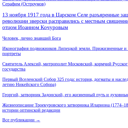
Серафим (Остроумов)
13 ноября 1917 года в Царском Селе разъяренные за
революции зверски расправились с местным священ
отцом Иоанном Кочуровым
Человек, лично знавший Бога
Иконография подвижников Липецкой земли. Прижизненные и
портреты
Святитель Алексий, митрополит Московский, кормчий Русског
государства
Первый Вселенский Собор 325 года: история, догматы и наслед
летию Никейского Собора)
Георгий, затворник Задонский, его жизненный путь и духовные
Жизнеописание Троекуровского затворника Илариона (1774–18
истории оптинской редакции
Все публикации →