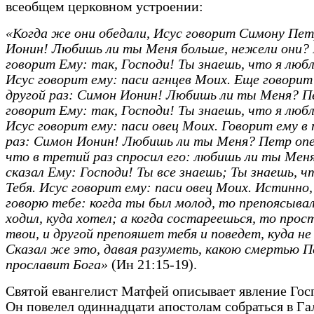
всеобщем церковном устроении:
«Когда же они обедали, Исус говорит Симону Пе
Ионин! Любишь ли ты Меня больше, нежели они?
говорит Ему: так, Господи! Ты знаешь, что я люб
Исус говорит ему: паси агнцев Моих. Еще говорит
другой раз: Симон Ионин! Любишь ли ты Меня? 
говорит Ему: так, Господи! Ты знаешь, что я любл
Исус говорит ему: паси овец Моих. Говорит ему в
раз: Симон Ионин! Любишь ли ты Меня? Петр опе
что в третий раз спросил его: любишь ли ты Мен
сказал Ему: Господи! Ты все знаешь; Ты знаешь, ч
Тебя. Исус говорит ему: паси овец Моих. Истинно
говорю тебе: когда ты был молод, то препоясывал
ходил, куда хотел; а когда состареешься, то прос
твои, и другой препояшет тебя и поведет, куда не
Сказал же это, давая разуметь, какою смертью 
прославит Бога»
(Ин 21:15-19).
Святой евангелист Матфей описывает явление Госп
Он повелел одиннадцати апостолам собраться в Га