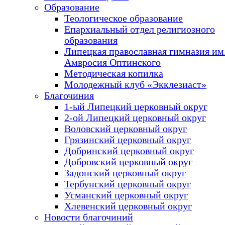
Образование
Теологическое образование
Епархиальный отдел религиозного
образования
Липецкая православная гимназия им.
Амвросия Оптинского
Методическая копилка
Молодежный клуб «Экклезиаст»
Благочиния
1-ый Липецкий церковный округ
2-ой Липецкий церковный округ
Воловский церковный округ
Грязинский церковный округ
Добринский церковный округ
Добровский церковный округ
Задонский церковный округ
Тербунский церковный округ
Усманский церковный округ
Хлевенский церковный округ
Новости благочиний