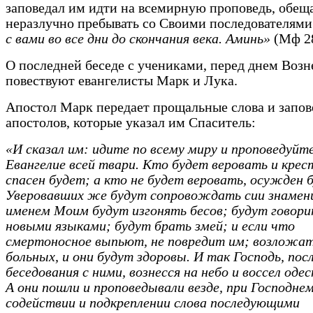
заповедал им идти на всемирную проповедь, обещ
неразлучно пребывать со Своими последователями
с вами во все дни до скончания века. Аминь»
(Мф 28
О последней беседе с учениками, перед днем Возн
повествуют евангелисты Марк и Лука.
Апостол Марк передает прощальные слова и запов
апостолов, которые указал им Спаситель:
«И сказал им: идите по всему миру и проповедуйт
Евангелие всей твари. Кто будет веровать и крес
спасен будет; а кто не будет веровать, осужден 
Уверовавших же будут сопровождать сии знамен
именем Моим будут изгонять бесов; будут говор
новыми языками; будут брать змей; и если что
смертоносное выпьют, не повредит им; возложат
больных, и они будут здоровы. И так Господь, пос
беседования с ними, вознесся на небо и воссел оде
А они пошли и проповедывали везде, при Господне
содействии и подкреплении слова последующими