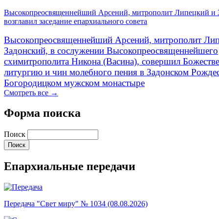
Высокопреосвященнейший Арсений, митрополит Липецкий и 
возглавил заседание епархиального совета
Высокопреосвященнейший Арсений, митрополит Лип
Задонский, в сослужении Высокопреосвященнейшего
схимитрополита Никона (Васина), совершил Божеств
литургию и чин молебного пения в Задонском Рожде
Богородицком мужском монастыре
Смотреть все →
Форма поиска
Поиск
Епархиальные передачи
Передача "Свет миру" № 1034 (08.08.2026)