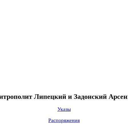
трополит Липецкий и Задонский Арсе
Указы
Распоряжения