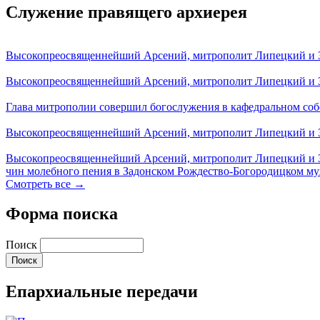
Служение правящего архиерея
Высокопреосвященнейший Арсений, митрополит Липецкий и За
Высокопреосвященнейший Арсений, митрополит Липецкий и За
Глава митрополии совершил богослужения в кафедральном соб
Высокопреосвященнейший Арсений, митрополит Липецкий и За
Высокопреосвященнейший Арсений, митрополит Липецкий и З
чин молебного пения в Задонском Рождество-Богородицком м
Смотреть все →
Форма поиска
Поиск
Епархиальные передачи