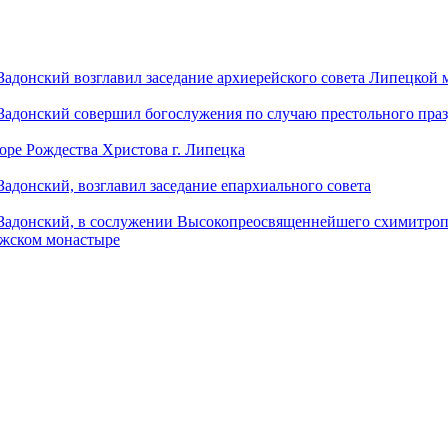
донский возглавил заседание архиерейского совета Липецкой
донский совершил богослужения по случаю престольного праз
оре Рождества Христова г. Липецка
донский, возглавил заседание епархиального совета
адонский, в сослужении Высокопреосвященнейшего схимитропо
ужском монастыре