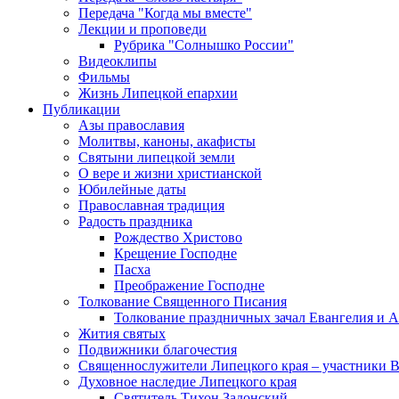
Передача "Когда мы вместе"
Лекции и проповеди
Рубрика "Солнышко России"
Видеоклипы
Фильмы
Жизнь Липецкой епархии
Публикации
Азы православия
Молитвы, каноны, акафисты
Святыни липецкой земли
О вере и жизни христианской
Юбилейные даты
Православная традиция
Радость праздника
Рождество Христово
Крещение Господне
Пасха
Преображение Господне
Толкование Священного Писания
Толкование праздничных зачал Евангелия и 
Жития святых
Подвижники благочестия
Священнослужители Липецкого края – участники 
Духовное наследие Липецкого края
Святитель Тихон Задонский