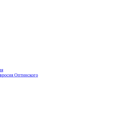
ия
мвросия Оптинского