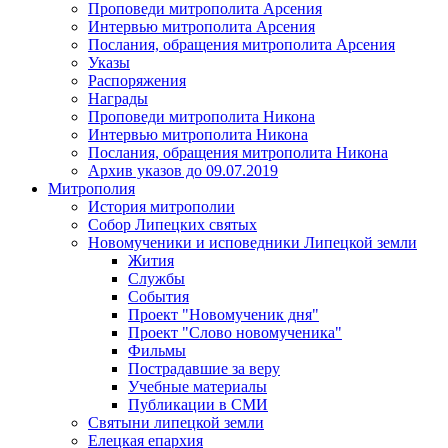
Проповеди митрополита Арсения
Интервью митрополита Арсения
Послания, обращения митрополита Арсения
Указы
Распоряжения
Награды
Проповеди митрополита Никона
Интервью митрополита Никона
Послания, обращения митрополита Никона
Архив указов до 09.07.2019
Митрополия
История митрополии
Собор Липецких святых
Новомученики и исповедники Липецкой земли
Жития
Службы
События
Проект "Новомученик дня"
Проект "Слово новомученика"
Фильмы
Пострадавшие за веру
Учебные материалы
Публикации в СМИ
Святыни липецкой земли
Елецкая епархия