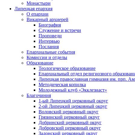
Монастыри
Липецкая епархия
О епархии
Викарный архиерей
Биография
Служение и встречи
Проповеди
Интервью
Послания
Епархиальные события
Комиссии и отделы
Образование
Теологическое образование
Епархиальный отдел религиозного образован
Липецкая православная гимназия им. прп. А
Методическая копилка
Молодежный клуб «Экклезиаст»
Благочиния
1-ый Липецкий церковный округ
2-ой Липецкий церковный округ
Воловский церковный округ
Грязинский церковный округ
Добринский церковный округ
Добровский церковный округ
Задонский церковный округ