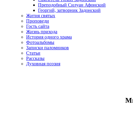
Преподобный Силуан Афонский
Георгий, затворник Задонский
Жития святых
Проповеди
Гость сайта
Жизнь прихода
История одного храма
Фотоальбомы
Записки паломников
Статьи
Рассказы
Духовная поэзия
Ми