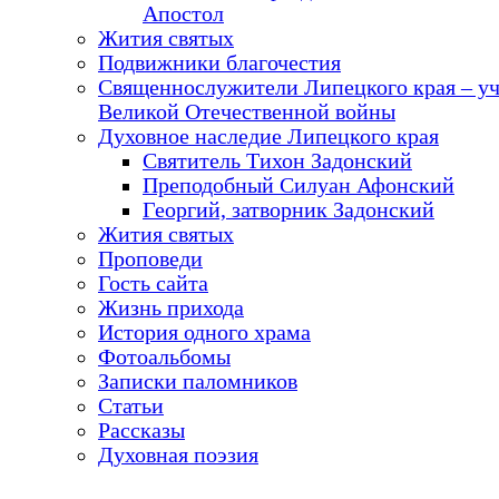
Апостол
Жития святых
Подвижники благочестия
Священнослужители Липецкого края – у
Великой Отечественной войны
Духовное наследие Липецкого края
Святитель Тихон Задонский
Преподобный Силуан Афонский
Георгий, затворник Задонский
Жития святых
Проповеди
Гость сайта
Жизнь прихода
История одного храма
Фотоальбомы
Записки паломников
Статьи
Рассказы
Духовная поэзия