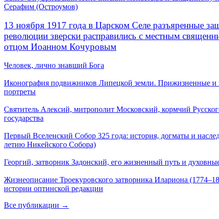
Серафим (Остроумов)
13 ноября 1917 года в Царском Селе разъяренные за
революции зверски расправились с местным священ
отцом Иоанном Кочуровым
Человек, лично знавший Бога
Иконография подвижников Липецкой земли. Прижизненные и
портреты
Святитель Алексий, митрополит Московский, кормчий Русског
государства
Первый Вселенский Собор 325 года: история, догматы и наслед
летию Никейского Собора)
Георгий, затворник Задонский, его жизненный путь и духовные
Жизнеописание Троекуровского затворника Илариона (1774–18
истории оптинской редакции
Все публикации →