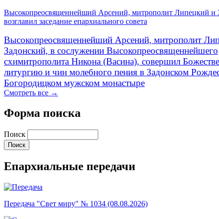
Высокопреосвященнейший Арсений, митрополит Липецкий и 
возглавил заседание епархиального совета
Высокопреосвященнейший Арсений, митрополит Лип
Задонский, в сослужении Высокопреосвященнейшего
схимитрополита Никона (Васина), совершил Божеств
литургию и чин молебного пения в Задонском Рожде
Богородицком мужском монастыре
Смотреть все →
Форма поиска
Поиск
Епархиальные передачи
Передача "Свет миру" № 1034 (08.08.2026)