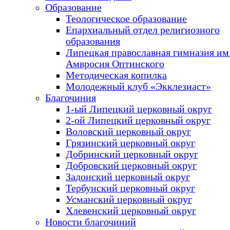
Образование
Теологическое образование
Епархиальный отдел религиозного
образования
Липецкая православная гимназия им.
Амвросия Оптинского
Методическая копилка
Молодежный клуб «Экклезиаст»
Благочиния
1-ый Липецкий церковный округ
2-ой Липецкий церковный округ
Воловский церковный округ
Грязинский церковный округ
Добринский церковный округ
Добровский церковный округ
Задонский церковный округ
Тербунский церковный округ
Усманский церковный округ
Хлевенский церковный округ
Новости благочиний