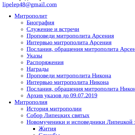
lipelep48@gmail.com
Митрополит
Биография
Служение и встречи
Проповеди митрополита Арсения
Интервью митрополита Арсения
Послания, обращения митрополита Арсе
Указы
Распоряжения
Награды
Проповеди митрополита Никона
Интервью митрополита Никона
Послания, обращения митрополита Нико
Архив указов до 09.07.2019
Митрополия
История митрополии
Собор Липецких святых
Новомученики и исповедники Липецкой 
Жития