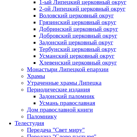
1-ый Липецкий церковный округ
2-ой Липецкий церковный округ
Воловский церковный округ
Грязинский церковный округ
Добринский церковный округ
Добровский церковный округ
Задонский церковный округ
Тербунский церковный округ
Усманский церковный округ
Хлевенский церковный округ
Монастыри Липецкой епархии
Храмы
Утраченные храмы Липецка
Периодические издания
Задонский паломник
Усмань православная
Дом православной книги
Паломнику
Телестудия
Передача "Свет миру"
Передача "Слово пастыря"