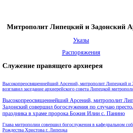
Митрополит Липецкий и Задонский А
Указы
Распоряжения
Служение правящего архиерея
Высокопреосвященнейший Арсений, митрополит Липецкий и 
возглавил заседание архиерейского совета Липецкой митропол
Высокопреосвященнейший Арсений, митрополит Лип
Задонский совершил богослужения по случаю престо
праздника в храме пророка Божия Илии с. Панино
Глава митрополии совершил богослужения в кафедральном соб
Рождества Христова г. Липецка