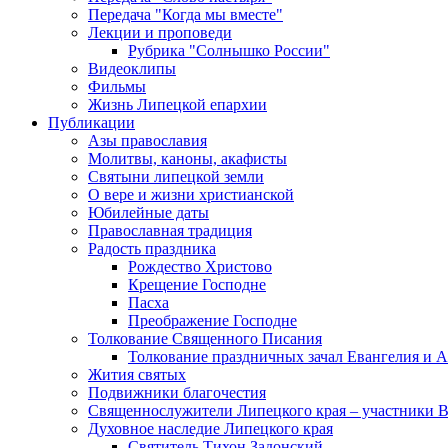
Передача "Когда мы вместе"
Лекции и проповеди
Рубрика "Солнышко России"
Видеоклипы
Фильмы
Жизнь Липецкой епархии
Публикации
Азы православия
Молитвы, каноны, акафисты
Святыни липецкой земли
О вере и жизни христианской
Юбилейные даты
Православная традиция
Радость праздника
Рождество Христово
Крещение Господне
Пасха
Преображение Господне
Толкование Священного Писания
Толкование праздничных зачал Евангелия и 
Жития святых
Подвижники благочестия
Священнослужители Липецкого края – участники 
Духовное наследие Липецкого края
Святитель Тихон Задонский