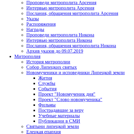
Проповеди митрополита Арсения
Интервью митрополита Арсения
Послания, обращения митрополита Арсения
Указы
Распоряжения
Награды
Проповеди митрополита Никона
Интервью митрополита Никона
Послания, обращения митрополита Никона
Архив указов до 09.07.2019
Митрополия
История митрополии
Собор Липецких святых
Новомученики и исповедники Липецкой земли
Жития
Службы
События
Проект "Новомученик дня"
Проект "Слово новомученика"
Фильмы
Пострадавшие за веру
Учебные материалы
Публикации в СМИ
Святыни липецкой земли
Елецкая епархия