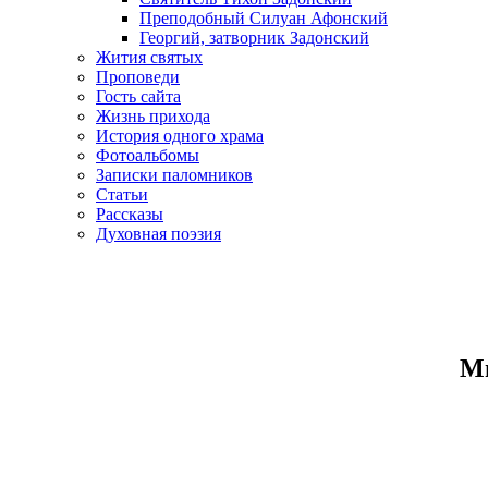
Преподобный Силуан Афонский
Георгий, затворник Задонский
Жития святых
Проповеди
Гость сайта
Жизнь прихода
История одного храма
Фотоальбомы
Записки паломников
Статьи
Рассказы
Духовная поэзия
Ми