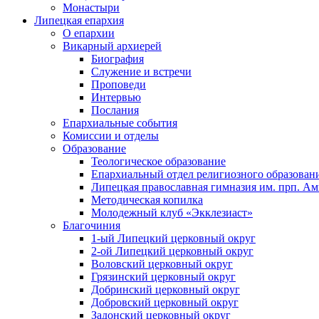
Монастыри
Липецкая епархия
О епархии
Викарный архиерей
Биография
Служение и встречи
Проповеди
Интервью
Послания
Епархиальные события
Комиссии и отделы
Образование
Теологическое образование
Епархиальный отдел религиозного образован
Липецкая православная гимназия им. прп. А
Методическая копилка
Молодежный клуб «Экклезиаст»
Благочиния
1-ый Липецкий церковный округ
2-ой Липецкий церковный округ
Воловский церковный округ
Грязинский церковный округ
Добринский церковный округ
Добровский церковный округ
Задонский церковный округ