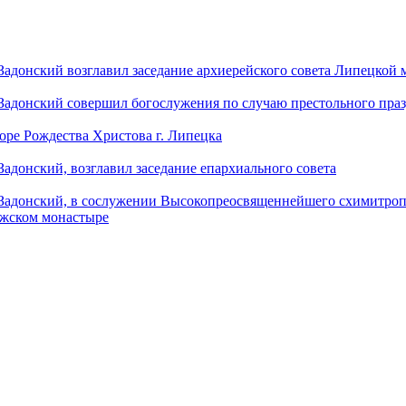
донский возглавил заседание архиерейского совета Липецкой
донский совершил богослужения по случаю престольного праз
оре Рождества Христова г. Липецка
донский, возглавил заседание епархиального совета
адонский, в сослужении Высокопреосвященнейшего схимитропо
ужском монастыре