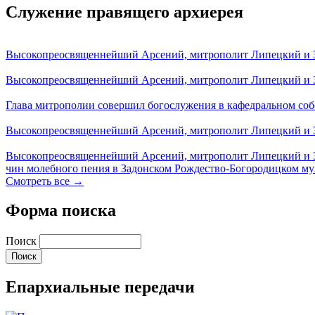
Служение правящего архиерея
Высокопреосвященнейший Арсений, митрополит Липецкий и За
Высокопреосвященнейший Арсений, митрополит Липецкий и За
Глава митрополии совершил богослужения в кафедральном соб
Высокопреосвященнейший Арсений, митрополит Липецкий и За
Высокопреосвященнейший Арсений, митрополит Липецкий и З
чин молебного пения в Задонском Рождество-Богородицком м
Смотреть все →
Форма поиска
Поиск
Епархиальные передачи