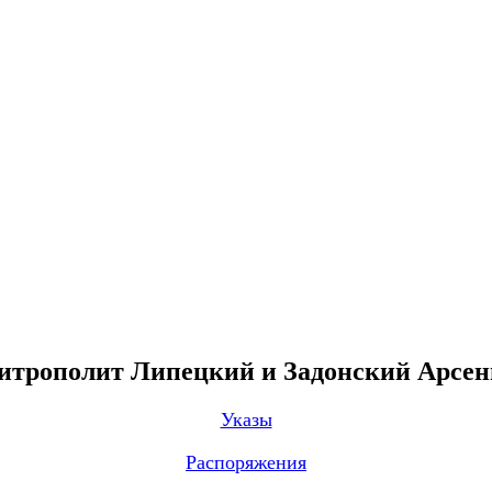
трополит Липецкий и Задонский Арсе
Указы
Распоряжения