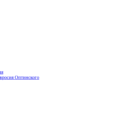
ия
мвросия Оптинского