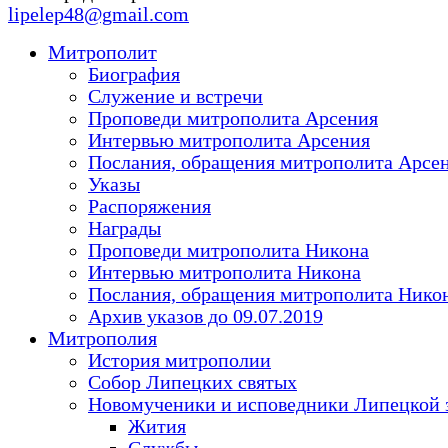
lipelep48@gmail.com
Митрополит
Биография
Служение и встречи
Проповеди митрополита Арсения
Интервью митрополита Арсения
Послания, обращения митрополита Арсе
Указы
Распоряжения
Награды
Проповеди митрополита Никона
Интервью митрополита Никона
Послания, обращения митрополита Нико
Архив указов до 09.07.2019
Митрополия
История митрополии
Собор Липецких святых
Новомученики и исповедники Липецкой 
Жития