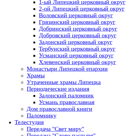
1-ый Липецкий церковный округ
2-ой Липецкий церковный округ
Воловский церковный округ
Грязинский церковный округ
Добринский церковный округ
Добровский церковный округ
Задонский церковный округ
Тербунский церковный округ
Усманский церковный округ
Хлевенский церковный округ
Монастыри Липецкой епархии
Храмы
Утраченные храмы Липецка
Периодические издания
Задонский паломник
Усмань православная
Дом православной книги
Паломнику
Телестудия
Передача "Свет миру"
Передача "Слово пастыря"