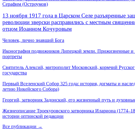
Серафим (Остроумов)
13 ноября 1917 года в Царском Селе разъяренные за
революции зверски расправились с местным священ
отцом Иоанном Кочуровым
Человек, лично знавший Бога
Иконография подвижников Липецкой земли. Прижизненные и
портреты
Святитель Алексий, митрополит Московский, кормчий Русског
государства
Первый Вселенский Собор 325 года: история, догматы и наслед
летию Никейского Собора)
Георгий, затворник Задонский, его жизненный путь и духовные
Жизнеописание Троекуровского затворника Илариона (1774–18
истории оптинской редакции
Все публикации →