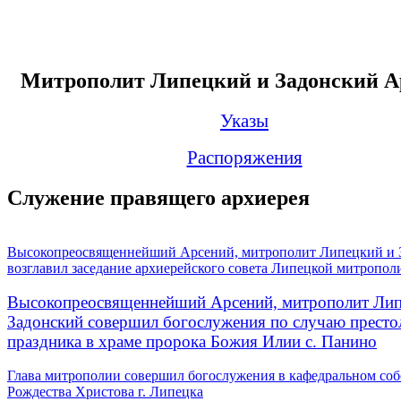
Митрополит Липецкий и Задонский А
Указы
Распоряжения
Служение правящего архиерея
Высокопреосвященнейший Арсений, митрополит Липецкий и 
возглавил заседание архиерейского совета Липецкой митропол
Высокопреосвященнейший Арсений, митрополит Лип
Задонский совершил богослужения по случаю престо
праздника в храме пророка Божия Илии с. Панино
Глава митрополии совершил богослужения в кафедральном соб
Рождества Христова г. Липецка