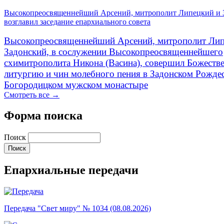
Высокопреосвященнейший Арсений, митрополит Липецкий и 
возглавил заседание епархиального совета
Высокопреосвященнейший Арсений, митрополит Лип
Задонский, в сослужении Высокопреосвященнейшего
схимитрополита Никона (Васина), совершил Божеств
литургию и чин молебного пения в Задонском Рожде
Богородицком мужском монастыре
Смотреть все →
Форма поиска
Поиск
Епархиальные передачи
Передача "Свет миру" № 1034 (08.08.2026)