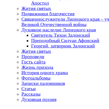
Апостол
Жития святых
Подвижники благочестия
Священнослужители Липецкого края – у
Великой Отечественной войны
Духовное наследие Липецкого края
Святитель Тихон Задонский
Преподобный Силуан Афонский
Георгий, затворник Задонский
Жития святых
Проповеди
Гость сайта
Жизнь прихода
История одного храма
Фотоальбомы
Записки паломников
Статьи
Рассказы
Духовная поэзия