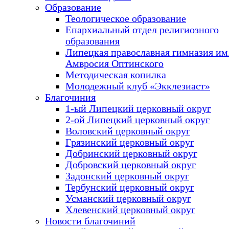
Образование
Теологическое образование
Епархиальный отдел религиозного
образования
Липецкая православная гимназия им.
Амвросия Оптинского
Методическая копилка
Молодежный клуб «Экклезиаст»
Благочиния
1-ый Липецкий церковный округ
2-ой Липецкий церковный округ
Воловский церковный округ
Грязинский церковный округ
Добринский церковный округ
Добровский церковный округ
Задонский церковный округ
Тербунский церковный округ
Усманский церковный округ
Хлевенский церковный округ
Новости благочиний