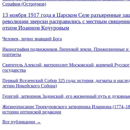
Серафим (Остроумов)
13 ноября 1917 года в Царском Селе разъяренные за
революции зверски расправились с местным священ
отцом Иоанном Кочуровым
Человек, лично знавший Бога
Иконография подвижников Липецкой земли. Прижизненные и
портреты
Святитель Алексий, митрополит Московский, кормчий Русског
государства
Первый Вселенский Собор 325 года: история, догматы и наслед
летию Никейского Собора)
Георгий, затворник Задонский, его жизненный путь и духовные
Жизнеописание Троекуровского затворника Илариона (1774–18
истории оптинской редакции
Все публикации →