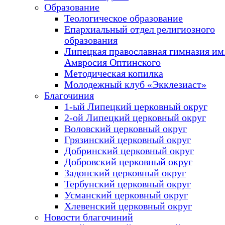
Образование
Теологическое образование
Епархиальный отдел религиозного
образования
Липецкая православная гимназия им.
Амвросия Оптинского
Методическая копилка
Молодежный клуб «Экклезиаст»
Благочиния
1-ый Липецкий церковный округ
2-ой Липецкий церковный округ
Воловский церковный округ
Грязинский церковный округ
Добринский церковный округ
Добровский церковный округ
Задонский церковный округ
Тербунский церковный округ
Усманский церковный округ
Хлевенский церковный округ
Новости благочиний