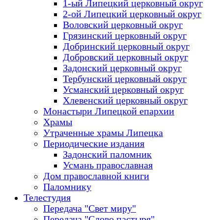
1-ый Липецкий церковный округ
2-ой Липецкий церковный округ
Воловский церковный округ
Грязинский церковный округ
Добринский церковный округ
Добровский церковный округ
Задонский церковный округ
Тербунский церковный округ
Усманский церковный округ
Хлевенский церковный округ
Монастыри Липецкой епархии
Храмы
Утраченные храмы Липецка
Периодические издания
Задонский паломник
Усмань православная
Дом православной книги
Паломнику
Телестудия
Передача "Свет миру"
Передача "Слово пастыря"