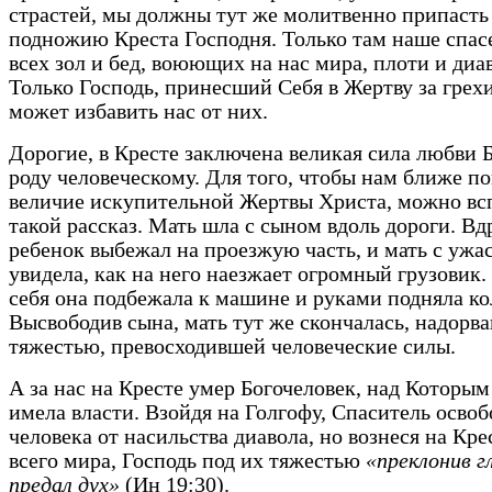
страстей, мы должны тут же молитвенно припасть
подножию Креста Господня. Только там наше спас
всех зол и бед, воюющих на нас мира, плоти и диа
Только Господь, принесший Себя в Жертву за грех
может избавить нас от них.
Дорогие, в Кресте заключена великая сила любви 
роду человеческому. Для того, чтобы нам ближе п
величие искупительной Жертвы Христа, можно в
такой рассказ. Мать шла с сыном вдоль дороги. Вд
ребенок выбежал на проезжую часть, и мать с ужа
увидела, как на него наезжает огромный грузовик.
себя она подбежала к машине и руками подняла ко
Высвободив сына, мать тут же скончалась, надорв
тяжестью, превосходившей человеческие силы.
А за нас на Кресте умер Богочеловек, над Которым
имела власти. Взойдя на Голгофу, Спаситель осво
человека от насильства диавола, но вознеся на Кре
всего мира, Господь под их тяжестью
«преклонив гл
предал дух»
(Ин 19:30).