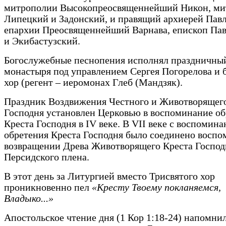
митрополии Высокопреосвященнейший Никон, ми
Липецкий и Задонский, и правящий архиерей Пав
епархии Преосвященнейший Варнава, епископ Па
и Экибастузский.
Богослужебные песнопения исполнял праздничны
монастыря под управлением Сергея Погорелова и 
хор (регент – иеромонах Глеб (Мандзяк).
Праздник Воздвижения Честного и Животворящег
Господня установлен Церковью в воспоминание о
Креста Господня в IV веке. В VII веке с воспомин
обретения Креста Господня было соединено воспо
возвращении Древа Животворящего Креста Господ
Персидского плена.
В этот день за Литургией вместо Трисвятого хор
проникновенно пел
«Кресту Твоему покланяемся,
Владыко...»
Апостольское чтение дня (1 Кор 1:18-24) напомнил