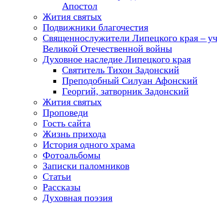
Апостол
Жития святых
Подвижники благочестия
Священнослужители Липецкого края – у
Великой Отечественной войны
Духовное наследие Липецкого края
Святитель Тихон Задонский
Преподобный Силуан Афонский
Георгий, затворник Задонский
Жития святых
Проповеди
Гость сайта
Жизнь прихода
История одного храма
Фотоальбомы
Записки паломников
Статьи
Рассказы
Духовная поэзия