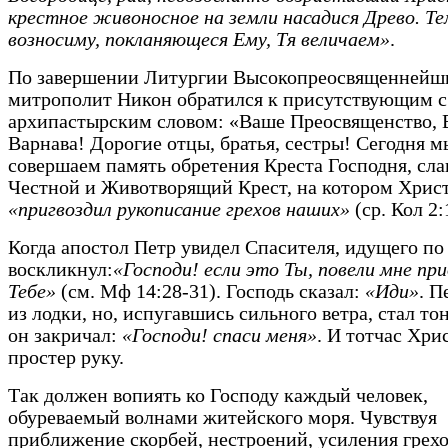
крестное живоносное на земли насадися Древо. Те
возносиму, покланяющеся Ему, Тя величаем»
.
По завершении Литургии Высокопреосвященнейш
митрополит Никон обратился к присутствующим с
архипастырским словом: «Ваше Преосвященство, 
Варнава! Дорогие отцы, братья, сестры! Сегодня м
совершаем память обретения Креста Господня, сл
Честной и Животворящий Крест, на котором Хрис
«пригвоздил рукописание грехов наших»
(ср. Кол 2:
Когда апостол Петр увидел Спасителя, идущего по 
воскликнул:
«Господи! если это Ты, повели мне пр
Тебе»
(см. Мф 14:28-31). Господь сказал:
«Иди»
. П
из лодки, но, испугавшись сильного ветра, стал тон
он закричал:
«Господи! спаси меня»
. И тотчас Хри
простер руку.
Так должен вопиять ко Господу каждый человек,
обуреваемый волнами житейского моря. Чувствуя
приближение скорбей, нестроений, усиления грех