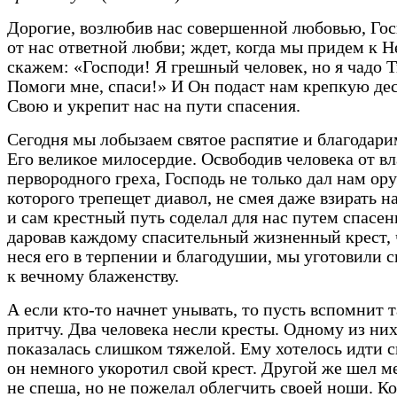
Дорогие, возлюбив нас совершенной любовью, Гос
от нас ответной любви; ждет, когда мы придем к Н
скажем: «Господи! Я грешный человек, но я чадо Т
Помоги мне, спаси!» И Он подаст нам крепкую де
Свою и укрепит нас на пути спасения.
Сегодня мы лобызаем святое распятие и благодари
Его великое милосердие. Освободив человека от в
первородного греха, Господь не только дал нам ор
которого трепещет диавол, не смея даже взирать на
и сам крестный путь соделал для нас путем спасен
даровав каждому спасительный жизненный крест,
неся его в терпении и благодушии, мы уготовили 
к вечному блаженству.
А если кто-то начнет унывать, то пусть вспомнит 
притчу. Два человека несли кресты. Одному из ни
показалась слишком тяжелой. Ему хотелось идти с
он немного укоротил свой крест. Другой же шел м
не спеша, но не пожелал облегчить своей ноши. Ко