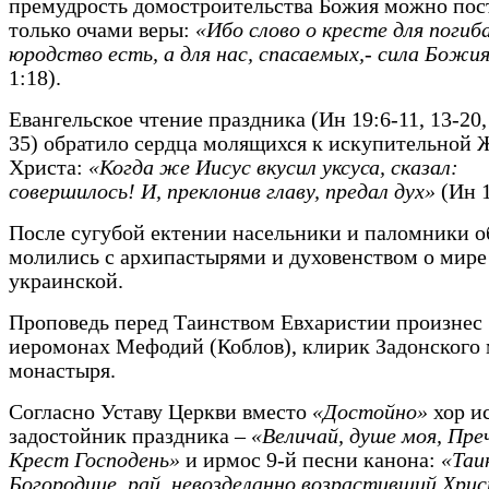
премудрость домостроительства Божия можно пос
только очами веры:
«Ибо слово о кресте для поги
юродство есть, а для нас, спасаемых,- сила Божи
1:18).
Евангельское чтение праздника (Ин 19:6-11, 13-20, 
35) обратило сердца молящихся к искупительной 
Христа:
«Когда же Иисус вкусил уксуса, сказал:
совершилось! И, преклонив главу, предал дух»
(Ин 1
После сугубой ектении насельники и паломники о
молились с архипастырями и духовенством о мире
украинской.
Проповедь перед Таинством Евхаристии произнес
иеромонах Мефодий (Коблов), клирик Задонского
монастыря.
Согласно Уставу Церкви вместо
«
Достойно»
хор и
задостойник праздника –
«Величай, душе моя, Пр
Крест Господень»
и ирмос 9-й песни канона:
«Таин
Богородице, рай, невозделанно возрастивший Хр