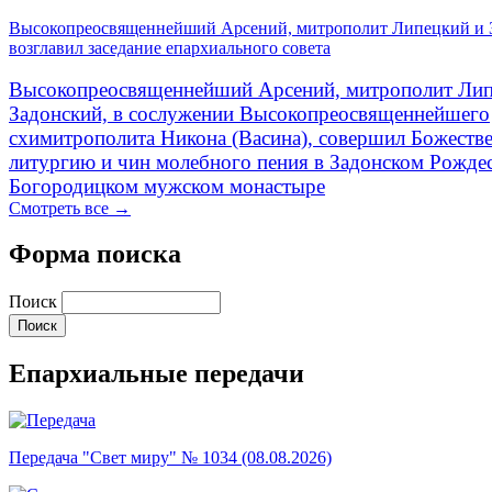
Высокопреосвященнейший Арсений, митрополит Липецкий и 
возглавил заседание епархиального совета
Высокопреосвященнейший Арсений, митрополит Лип
Задонский, в сослужении Высокопреосвященнейшего
схимитрополита Никона (Васина), совершил Божеств
литургию и чин молебного пения в Задонском Рожде
Богородицком мужском монастыре
Смотреть все →
Форма поиска
Поиск
Епархиальные передачи
Передача "Свет миру" № 1034 (08.08.2026)