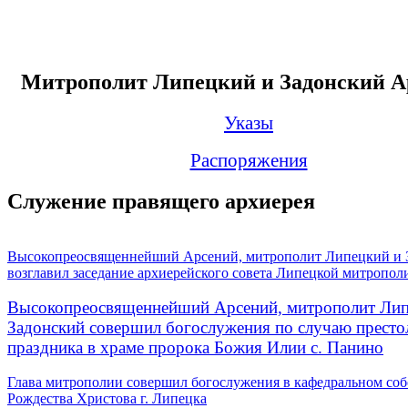
Митрополит Липецкий и Задонский А
Указы
Распоряжения
Служение правящего архиерея
Высокопреосвященнейший Арсений, митрополит Липецкий и 
возглавил заседание архиерейского совета Липецкой митропол
Высокопреосвященнейший Арсений, митрополит Лип
Задонский совершил богослужения по случаю престо
праздника в храме пророка Божия Илии с. Панино
Глава митрополии совершил богослужения в кафедральном соб
Рождества Христова г. Липецка