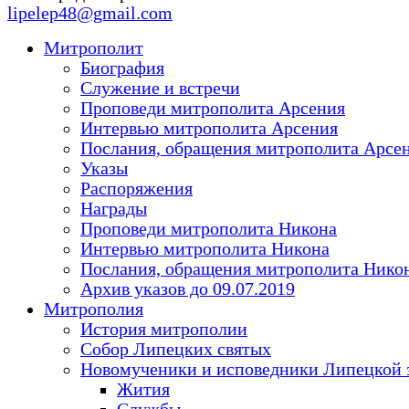
lipelep48@gmail.com
Митрополит
Биография
Служение и встречи
Проповеди митрополита Арсения
Интервью митрополита Арсения
Послания, обращения митрополита Арсе
Указы
Распоряжения
Награды
Проповеди митрополита Никона
Интервью митрополита Никона
Послания, обращения митрополита Нико
Архив указов до 09.07.2019
Митрополия
История митрополии
Собор Липецких святых
Новомученики и исповедники Липецкой 
Жития