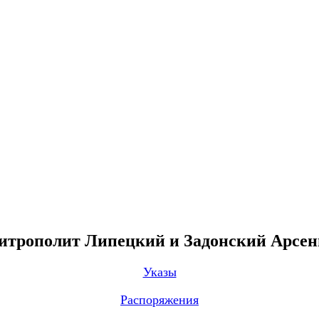
трополит Липецкий и Задонский Арсе
Указы
Распоряжения