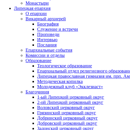
Монастыри
Липецкая епархия
О епархии
Викарный архиерей
Биография
Служение и встречи
Проповеди
Интервью
Послания
Епархиальные события
Комиссии и отделы
Образование
Теологическое образование
Епархиальный отдел религиозного образован
Липецкая православная гимназия им. прп. А
Методическая копилка
Молодежный клуб «Экклезиаст»
Благочиния
1-ый Липецкий церковный округ
2-ой Липецкий церковный округ
Воловский церковный округ
Грязинский церковный округ
Добринский церковный округ
Добровский церковный округ
Задонский церковный округ