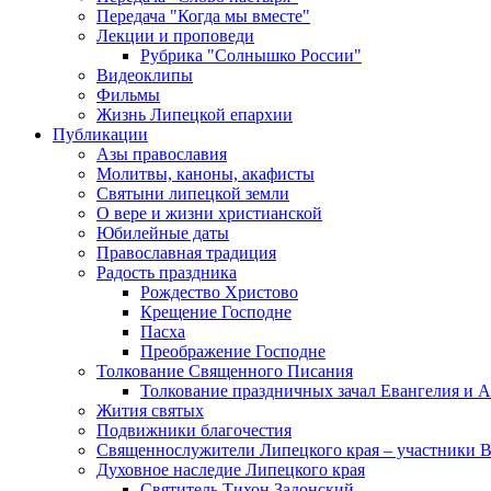
Передача "Когда мы вместе"
Лекции и проповеди
Рубрика "Солнышко России"
Видеоклипы
Фильмы
Жизнь Липецкой епархии
Публикации
Азы православия
Молитвы, каноны, акафисты
Святыни липецкой земли
О вере и жизни христианской
Юбилейные даты
Православная традиция
Радость праздника
Рождество Христово
Крещение Господне
Пасха
Преображение Господне
Толкование Священного Писания
Толкование праздничных зачал Евангелия и 
Жития святых
Подвижники благочестия
Священнослужители Липецкого края – участники 
Духовное наследие Липецкого края
Святитель Тихон Задонский