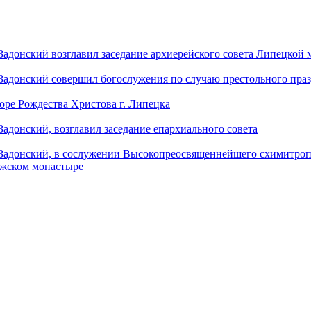
донский возглавил заседание архиерейского совета Липецкой
донский совершил богослужения по случаю престольного праз
оре Рождества Христова г. Липецка
донский, возглавил заседание епархиального совета
адонский, в сослужении Высокопреосвященнейшего схимитропо
ужском монастыре