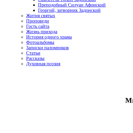
Преподобный Силуан Афонский
Георгий, затворник Задонский
Жития святых
Проповеди
Гость сайта
Жизнь прихода
История одного храма
Фотоальбомы
Записки паломников
Статьи
Рассказы
Духовная поэзия
Ми