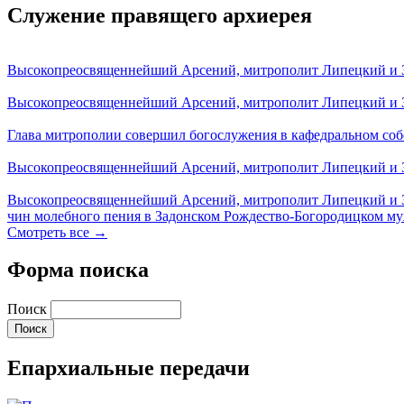
Служение правящего архиерея
Высокопреосвященнейший Арсений, митрополит Липецкий и За
Высокопреосвященнейший Арсений, митрополит Липецкий и За
Глава митрополии совершил богослужения в кафедральном соб
Высокопреосвященнейший Арсений, митрополит Липецкий и За
Высокопреосвященнейший Арсений, митрополит Липецкий и З
чин молебного пения в Задонском Рождество-Богородицком м
Смотреть все →
Форма поиска
Поиск
Епархиальные передачи