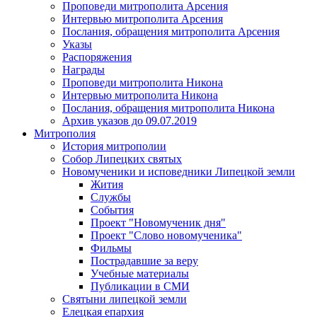
Проповеди митрополита Арсения
Интервью митрополита Арсения
Послания, обращения митрополита Арсения
Указы
Распоряжения
Награды
Проповеди митрополита Никона
Интервью митрополита Никона
Послания, обращения митрополита Никона
Архив указов до 09.07.2019
Митрополия
История митрополии
Собор Липецких святых
Новомученики и исповедники Липецкой земли
Жития
Службы
События
Проект "Новомученик дня"
Проект "Слово новомученика"
Фильмы
Пострадавшие за веру
Учебные материалы
Публикации в СМИ
Святыни липецкой земли
Елецкая епархия