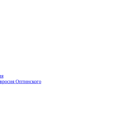
ия
мвросия Оптинского