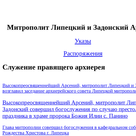
Митрополит Липецкий и Задонский А
Указы
Распоряжения
Служение правящего архиерея
Высокопреосвященнейший Арсений, митрополит Липецкий и 
возглавил заседание архиерейского совета Липецкой митропол
Высокопреосвященнейший Арсений, митрополит Лип
Задонский совершил богослужения по случаю престо
праздника в храме пророка Божия Илии с. Панино
Глава митрополии совершил богослужения в кафедральном соб
Рождества Христова г. Липецка