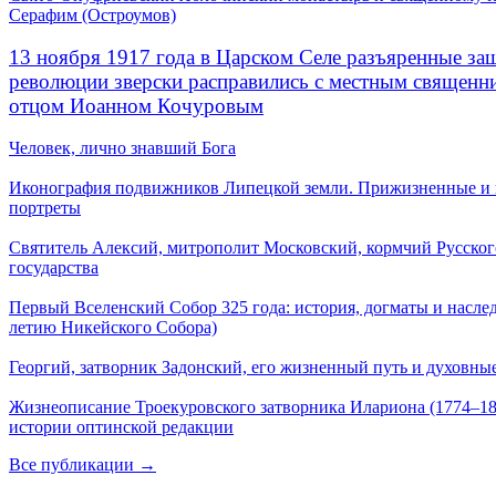
Серафим (Остроумов)
13 ноября 1917 года в Царском Селе разъяренные за
революции зверски расправились с местным священ
отцом Иоанном Кочуровым
Человек, лично знавший Бога
Иконография подвижников Липецкой земли. Прижизненные и
портреты
Святитель Алексий, митрополит Московский, кормчий Русског
государства
Первый Вселенский Собор 325 года: история, догматы и наслед
летию Никейского Собора)
Георгий, затворник Задонский, его жизненный путь и духовные
Жизнеописание Троекуровского затворника Илариона (1774–18
истории оптинской редакции
Все публикации →