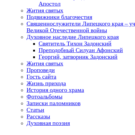
Апостол
Жития святых
Подвижники благочестия
Священнослужители Липецкого края – у
Великой Отечественной войны
Духовное наследие Липецкого края
Святитель Тихон Задонский
Преподобный Силуан Афонский
Георгий, затворник Задонский
Жития святых
Проповеди
Гость сайта
Жизнь прихода
История одного храма
Фотоальбомы
Записки паломников
Статьи
Рассказы
Духовная поэзия