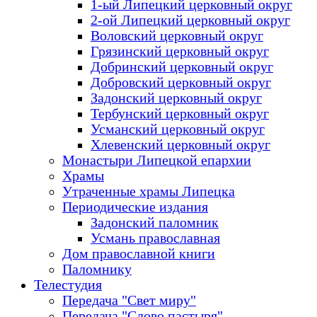
1-ый Липецкий церковный округ
2-ой Липецкий церковный округ
Воловский церковный округ
Грязинский церковный округ
Добринский церковный округ
Добровский церковный округ
Задонский церковный округ
Тербунский церковный округ
Усманский церковный округ
Хлевенский церковный округ
Монастыри Липецкой епархии
Храмы
Утраченные храмы Липецка
Периодические издания
Задонский паломник
Усмань православная
Дом православной книги
Паломнику
Телестудия
Передача "Свет миру"
Передача "Слово пастыря"