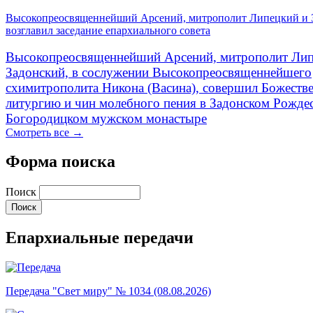
Высокопреосвященнейший Арсений, митрополит Липецкий и 
возглавил заседание епархиального совета
Высокопреосвященнейший Арсений, митрополит Лип
Задонский, в сослужении Высокопреосвященнейшего
схимитрополита Никона (Васина), совершил Божеств
литургию и чин молебного пения в Задонском Рожде
Богородицком мужском монастыре
Смотреть все →
Форма поиска
Поиск
Епархиальные передачи
Передача "Свет миру" № 1034 (08.08.2026)