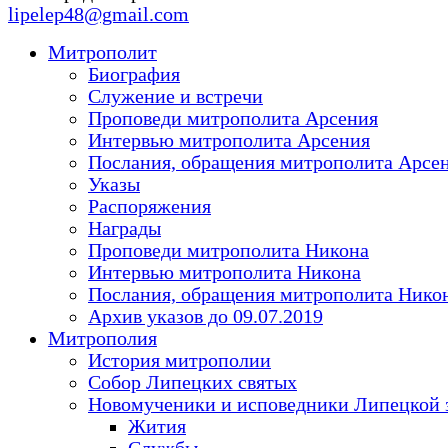
lipelep48@gmail.com
Митрополит
Биография
Служение и встречи
Проповеди митрополита Арсения
Интервью митрополита Арсения
Послания, обращения митрополита Арсе
Указы
Распоряжения
Награды
Проповеди митрополита Никона
Интервью митрополита Никона
Послания, обращения митрополита Нико
Архив указов до 09.07.2019
Митрополия
История митрополии
Собор Липецких святых
Новомученики и исповедники Липецкой 
Жития