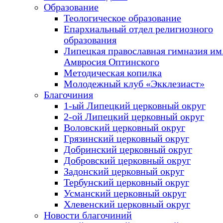
Образование
Теологическое образование
Епархиальный отдел религиозного
образования
Липецкая православная гимназия им.
Амвросия Оптинского
Методическая копилка
Молодежный клуб «Экклезиаст»
Благочиния
1-ый Липецкий церковный округ
2-ой Липецкий церковный округ
Воловский церковный округ
Грязинский церковный округ
Добринский церковный округ
Добровский церковный округ
Задонский церковный округ
Тербунский церковный округ
Усманский церковный округ
Хлевенский церковный округ
Новости благочиний