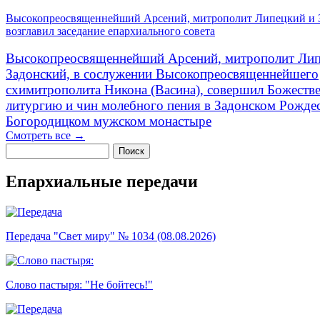
Высокопреосвященнейший Арсений, митрополит Липецкий и 
возглавил заседание епархиального совета
Высокопреосвященнейший Арсений, митрополит Лип
Задонский, в сослужении Высокопреосвященнейшего
схимитрополита Никона (Васина), совершил Божеств
литургию и чин молебного пения в Задонском Рожде
Богородицком мужском монастыре
Смотреть все →
Поиск
Форма поиска
Епархиальные передачи
Передача "Свет миру" № 1034 (08.08.2026)
Слово пастыря: "Не бойтесь!"