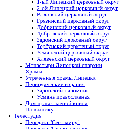
1-ый Липецкий церковный округ
2-ой Липецкий церковный округ
Воловский церковный округ
Грязинский церковный округ
Добринский церковный округ
Добровский церковный округ
Задонский церковный округ
Тербунский церковный округ
Усманский церковный округ
Хлевенский церковный округ
Монастыри Липецкой епархии
Храмы
Утраченные храмы Липецка
Периодические издания
Задонский паломник
Усмань православная
Дом православной книги
Паломнику
Телестудия
Передача "Свет миру"
Передача "Слово пастыря"