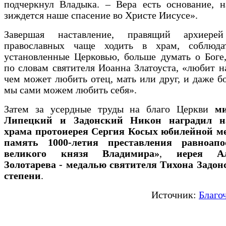
подчеркнул Владыка. – Вера есть основание, н
зиждется наше спасение во Христе Иисусе».
Завершая наставление, правящий архиерей
православных чаще ходить в храм, соблюда
установленные Церковью, больше думать о Боге
по словам святителя Иоанна Златоуста, «любит н
чем может любить отец, мать или друг, и даже б
мы сами можем любить себя».
Затем за усердные труды на благо Церкви
м
Липецкий и Задонский Никон наградил на
храма протоиерея Сергия Косых юбилейной м
память 1000-летия преставления равноапо
великого князя Владимира»
,
иерея Але
Золотарева - медалью святителя Тихона Задонс
степени
.
Источник:
Благо