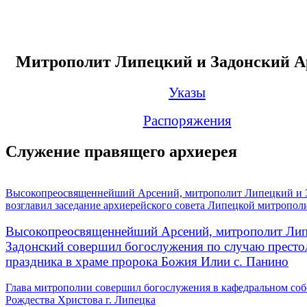
Митрополит Липецкий и Задонский А
Указы
Распоряжения
Служение правящего архиерея
Высокопреосвященнейший Арсений, митрополит Липецкий и 
возглавил заседание архиерейского совета Липецкой митропол
Высокопреосвященнейший Арсений, митрополит Лип
Задонский совершил богослужения по случаю престо
праздника в храме пророка Божия Илии с. Панино
Глава митрополии совершил богослужения в кафедральном соб
Рождества Христова г. Липецка