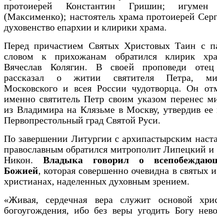
протоиерей Константин Гришин; игумен
(Максименко); настоятель храма протоиерей Сер
духовенство епархии и клирики храма.
Перед причастием Святых Христовых Таин с п
словом к прихожанам обратился клирик хр
Вячеслав Колягин. В своей проповеди отец
рассказал о житии святителя Петра, мит
Московского и всея России чудотворца. Он отм
именно святитель Петр своим указом перенес м
из Владимира на Клязьме в Москву, утвердив ее
Первопрестольный град Святой Руси.
По завершении Литургии с архипастырским наст
православным обратился митрополит Липецкий и
Никон.
Владыка говорил о всепобеждаю
Божией
, которая совершенно очевидна в святых 
христианах, наделенных духовным зрением.
«Живая, сердечная вера служит основой хрис
богоугождения, ибо без веры угодить Богу нев