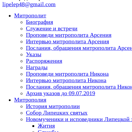
lipelep48@gmail.com
Митрополит
Биография
Служение и встречи
Проповеди митрополита Арсения
Интервью митрополита Арсения
Послания, обращения митрополита Арсе
Указы
Распоряжения
Награды
Проповеди митрополита Никона
Интервью митрополита Никона
Послания, обращения митрополита Нико
Архив указов до 09.07.2019
Митрополия
История митрополии
Собор Липецких святых
Новомученики и исповедники Липецкой 
Жития