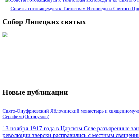
Советы готовящемуся к Таинствам Исповеди и Святого П
Собор Липецких святых
Новые публикации
Свято-Онуфриевский Яблочинский монастырь и священномуч
Серафим (Остроумов)
13 ноября 1917 года в Царском Селе разъяренные за
революции зверски расправились с местным священ