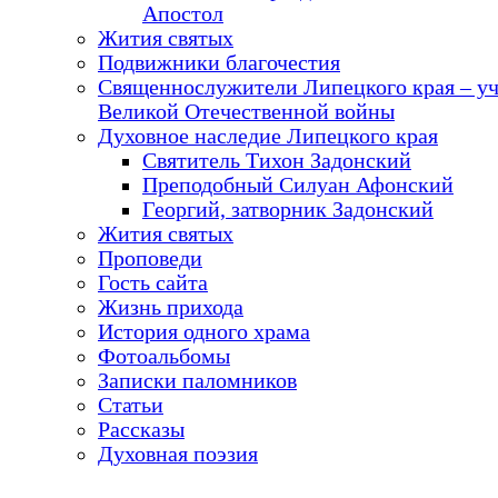
Апостол
Жития святых
Подвижники благочестия
Священнослужители Липецкого края – у
Великой Отечественной войны
Духовное наследие Липецкого края
Святитель Тихон Задонский
Преподобный Силуан Афонский
Георгий, затворник Задонский
Жития святых
Проповеди
Гость сайта
Жизнь прихода
История одного храма
Фотоальбомы
Записки паломников
Статьи
Рассказы
Духовная поэзия