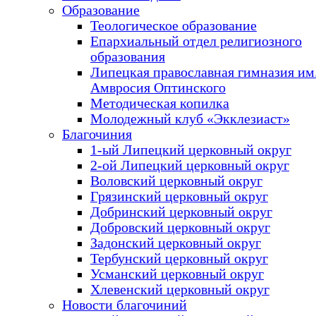
Образование
Теологическое образование
Епархиальный отдел религиозного
образования
Липецкая православная гимназия им.
Амвросия Оптинского
Методическая копилка
Молодежный клуб «Экклезиаст»
Благочиния
1-ый Липецкий церковный округ
2-ой Липецкий церковный округ
Воловский церковный округ
Грязинский церковный округ
Добринский церковный округ
Добровский церковный округ
Задонский церковный округ
Тербунский церковный округ
Усманский церковный округ
Хлевенский церковный округ
Новости благочиний