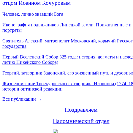
отцом Иоанном Кочуровым
Человек, лично знавший Бога
Иконография подвижников Липецкой земли. Прижизненные и
портреты
Святитель Алексий, митрополит Московский, кормчий Русског
государства
Первый Вселенский Собор 325 года: история, догматы и наслед
летию Никейского Собора)
Георгий, затворник Задонский, его жизненный путь и духовные
Жизнеописание Троекуровского затворника Илариона (1774–18
истории оптинской редакции
Все публикации →
Поздравляем
Паломнический отдел