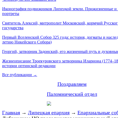
Иконография подвижников Липецкой земли. Прижизненные и
портреты
Святитель Алексий, митрополит Московский, кормчий Русског
государства
Первый Вселенский Собор 325 года: история, догматы и наслед
летию Никейского Собора)
Георгий, затворник Задонский, его жизненный путь и духовные
Жизнеописание Троекуровского затворника Илариона (1774–18
истории оптинской редакции
Все публикации →
Поздравляем
Паломнический отдел
Главная
→
Липецкая епархия
→
Епархиальные со