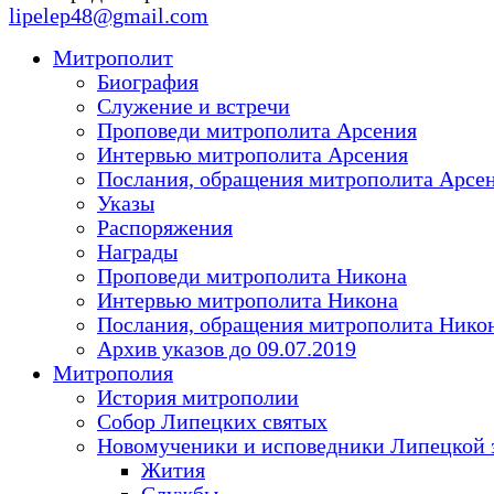
lipelep48@gmail.com
Митрополит
Биография
Служение и встречи
Проповеди митрополита Арсения
Интервью митрополита Арсения
Послания, обращения митрополита Арсе
Указы
Распоряжения
Награды
Проповеди митрополита Никона
Интервью митрополита Никона
Послания, обращения митрополита Нико
Архив указов до 09.07.2019
Митрополия
История митрополии
Собор Липецких святых
Новомученики и исповедники Липецкой 
Жития