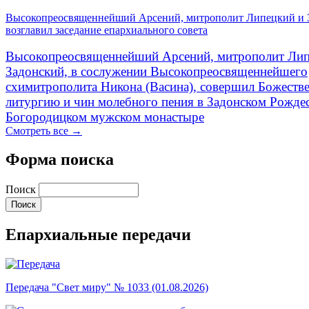
Высокопреосвященнейший Арсений, митрополит Липецкий и 
возглавил заседание епархиального совета
Высокопреосвященнейший Арсений, митрополит Лип
Задонский, в сослужении Высокопреосвященнейшего
схимитрополита Никона (Васина), совершил Божеств
литургию и чин молебного пения в Задонском Рожде
Богородицком мужском монастыре
Смотреть все →
Форма поиска
Поиск
Епархиальные передачи
Передача "Свет миру" № 1033 (01.08.2026)