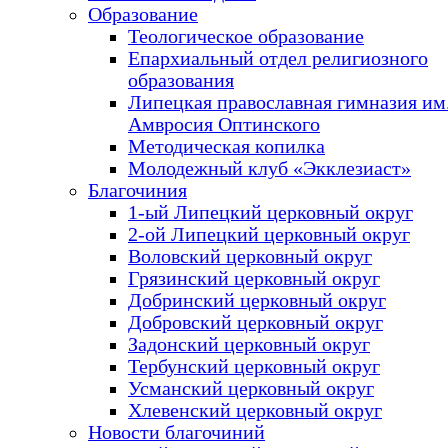
Образование
Теологическое образование
Епархиальный отдел религиозного
образования
Липецкая православная гимназия им.
Амвросия Оптинского
Методическая копилка
Молодежный клуб «Экклезиаст»
Благочиния
1-ый Липецкий церковный округ
2-ой Липецкий церковный округ
Воловский церковный округ
Грязинский церковный округ
Добринский церковный округ
Добровский церковный округ
Задонский церковный округ
Тербунский церковный округ
Усманский церковный округ
Хлевенский церковный округ
Новости благочиний