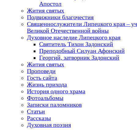
Апостол
Жития святых
Подвижники благочестия
Священнослужители Липецкого края – у
Великой Отечественной войны
Духовное наследие Липецкого края
Святитель Тихон Задонский
Преподобный Силуан Афонский
Георгий, затворник Задонский
Жития святых
Проповеди
Гость сайта
Жизнь прихода
История одного храма
Фотоальбомы
Записки паломников
Статьи
Рассказы
Духовная поэзия