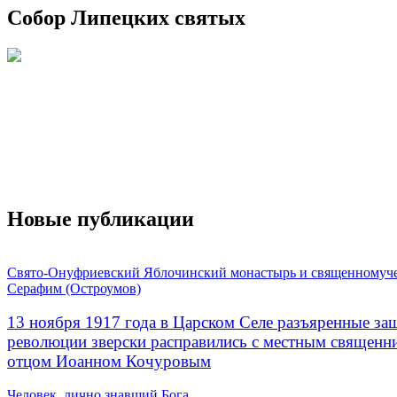
Собор Липецких святых
Новые публикации
Свято-Онуфриевский Яблочинский монастырь и священномуч
Серафим (Остроумов)
13 ноября 1917 года в Царском Селе разъяренные за
революции зверски расправились с местным священ
отцом Иоанном Кочуровым
Человек, лично знавший Бога