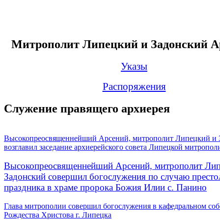
Митрополит Липецкий и Задонский А
Указы
Распоряжения
Служение правящего архиерея
Высокопреосвященнейший Арсений, митрополит Липецкий и 
возглавил заседание архиерейского совета Липецкой митропол
Высокопреосвященнейший Арсений, митрополит Лип
Задонский совершил богослужения по случаю престо
праздника в храме пророка Божия Илии с. Панино
Глава митрополии совершил богослужения в кафедральном соб
Рождества Христова г. Липецка