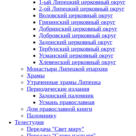
1-ый Липецкий церковный округ
2-ой Липецкий церковный округ
Воловский церковный округ
Грязинский церковный округ
Добринский церковный округ
Добровский церковный округ
Задонский церковный округ
Тербунский церковный округ
Усманский церковный округ
Хлевенский церковный округ
Монастыри Липецкой епархии
Храмы
Утраченные храмы Липецка
Периодические издания
Задонский паломник
Усмань православная
Дом православной книги
Паломнику
Телестудия
Передача "Свет миру"
Передача "Слово пастыря"