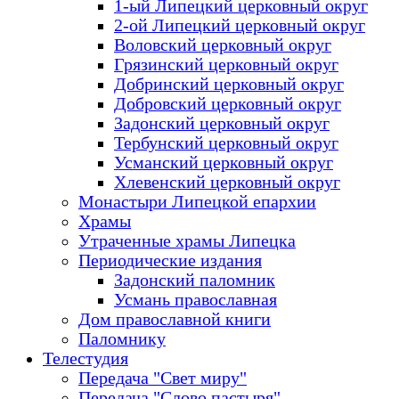
1-ый Липецкий церковный округ
2-ой Липецкий церковный округ
Воловский церковный округ
Грязинский церковный округ
Добринский церковный округ
Добровский церковный округ
Задонский церковный округ
Тербунский церковный округ
Усманский церковный округ
Хлевенский церковный округ
Монастыри Липецкой епархии
Храмы
Утраченные храмы Липецка
Периодические издания
Задонский паломник
Усмань православная
Дом православной книги
Паломнику
Телестудия
Передача "Свет миру"
Передача "Слово пастыря"