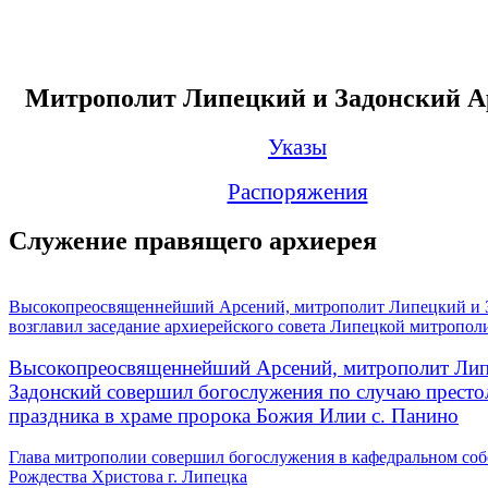
Митрополит Липецкий и Задонский А
Указы
Распоряжения
Служение правящего архиерея
Высокопреосвященнейший Арсений, митрополит Липецкий и 
возглавил заседание архиерейского совета Липецкой митропол
Высокопреосвященнейший Арсений, митрополит Лип
Задонский совершил богослужения по случаю престо
праздника в храме пророка Божия Илии с. Панино
Глава митрополии совершил богослужения в кафедральном соб
Рождества Христова г. Липецка