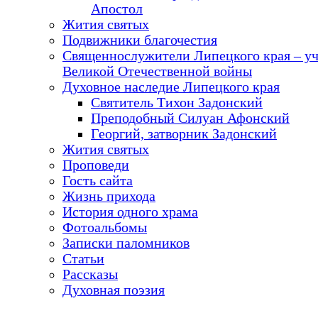
Апостол
Жития святых
Подвижники благочестия
Священнослужители Липецкого края – у
Великой Отечественной войны
Духовное наследие Липецкого края
Святитель Тихон Задонский
Преподобный Силуан Афонский
Георгий, затворник Задонский
Жития святых
Проповеди
Гость сайта
Жизнь прихода
История одного храма
Фотоальбомы
Записки паломников
Статьи
Рассказы
Духовная поэзия