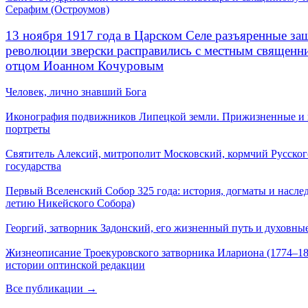
Серафим (Остроумов)
13 ноября 1917 года в Царском Селе разъяренные за
революции зверски расправились с местным священ
отцом Иоанном Кочуровым
Человек, лично знавший Бога
Иконография подвижников Липецкой земли. Прижизненные и
портреты
Святитель Алексий, митрополит Московский, кормчий Русског
государства
Первый Вселенский Собор 325 года: история, догматы и наслед
летию Никейского Собора)
Георгий, затворник Задонский, его жизненный путь и духовные
Жизнеописание Троекуровского затворника Илариона (1774–18
истории оптинской редакции
Все публикации →