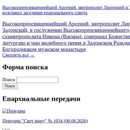
Высокопреосвященнейший Арсений, митрополит Липецкий и 
возглавил заседание епархиального совета
Высокопреосвященнейший Арсений, митрополит Лип
Задонский, в сослужении Высокопреосвященнейшего
схимитрополита Никона (Васина), совершил Божеств
литургию и чин молебного пения в Задонском Рожде
Богородицком мужском монастыре
Смотреть все →
Форма поиска
Поиск
Епархиальные передачи
Передача "Свет миру" № 1034 (08.08.2026)