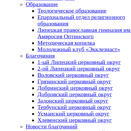
Образование
Теологическое образование
Епархиальный отдел религиозного
образования
Липецкая православная гимназия им.
Амвросия Оптинского
Методическая копилка
Молодежный клуб «Экклезиаст»
Благочиния
1-ый Липецкий церковный округ
2-ой Липецкий церковный округ
Воловский церковный округ
Грязинский церковный округ
Добринский церковный округ
Добровский церковный округ
Задонский церковный округ
Тербунский церковный округ
Усманский церковный округ
Хлевенский церковный округ
Новости благочиний