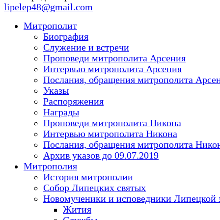
lipelep48@gmail.com
Митрополит
Биография
Служение и встречи
Проповеди митрополита Арсения
Интервью митрополита Арсения
Послания, обращения митрополита Арсе
Указы
Распоряжения
Награды
Проповеди митрополита Никона
Интервью митрополита Никона
Послания, обращения митрополита Нико
Архив указов до 09.07.2019
Митрополия
История митрополии
Собор Липецких святых
Новомученики и исповедники Липецкой 
Жития