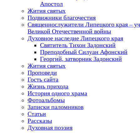
Апостол
Жития святых
Подвижники благочестия
Священнослужители Липецкого края – у
Великой Отечественной войны
Духовное наследие Липецкого края
Святитель Тихон Задонский
Преподобный Силуан Афонский
Георгий, затворник Задонский
Жития святых
Проповеди
Гость сайта
Жизнь прихода
История одного храма
Фотоальбомы
Записки паломников
Статьи
Рассказы
Духовная поэзия