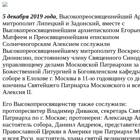
5 декабря 2019 года
, Высокопреосвященнейший А
митрополит Липецкий и Задонский, вместе с
Высокопреосвященнейшим архиепископом Егорье
Матфеем и Преосвященнейшим епископом
Солнечногорским Алексием сослужили
Высокопреосвященнейшему митрополиту Воскрес
Дионисию, постоянному члену Священного Синод
управляющему делами Московской Патриархии за
Божественной Литургией в Богоявленском кафедр
соборе в Елохове г. Москвы в 11-ю годовщину со д
кончины Святейшего Патриарха Московского и все
Алексия II.
Его Высокопреосвященству также сослужили:
протопресвитер Владимир Диваков, секретарь Свя
Патриарха по г. Москве; протоиереи: Александр А
настоятель собора, Даниил Андреюк, представите
Православной Церкви в Америке при Патриархе М
и всея Руси, настоятель храма святой великомуче