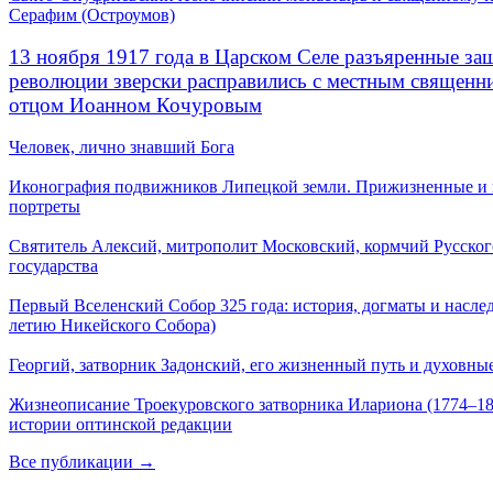
Серафим (Остроумов)
13 ноября 1917 года в Царском Селе разъяренные за
революции зверски расправились с местным священ
отцом Иоанном Кочуровым
Человек, лично знавший Бога
Иконография подвижников Липецкой земли. Прижизненные и
портреты
Святитель Алексий, митрополит Московский, кормчий Русског
государства
Первый Вселенский Собор 325 года: история, догматы и наслед
летию Никейского Собора)
Георгий, затворник Задонский, его жизненный путь и духовные
Жизнеописание Троекуровского затворника Илариона (1774–18
истории оптинской редакции
Все публикации →