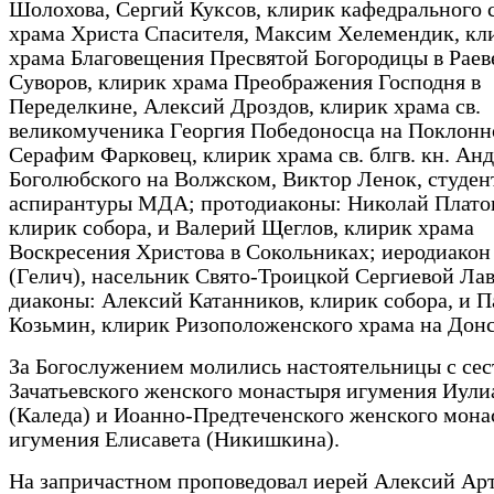
Шолохова, Сергий Куксов, клирик кафедрального 
храма Христа Спасителя, Максим Хелемендик, кл
храма Благовещения Пресвятой Богородицы в Раев
Суворов, клирик храма Преображения Господня в
Переделкине, Алексий Дроздов, клирик храма св.
великомученика Георгия Победоносца на Поклонн
Серафим Фарковец, клирик храма св. блгв. кн. Ан
Боголюбского на Волжском, Виктор Ленок, студен
аспирантуры МДА; протодиаконы: Николай Плато
клирик собора, и Валерий Щеглов, клирик храма
Воскресения Христова в Сокольниках; иеродиако
(Гелич), насельник Свято-Троицкой Сергиевой Ла
диаконы: Алексий Катанников, клирик собора, и П
Козьмин, клирик Ризоположенского храма на Донс
За Богослужением молились настоятельницы с сес
Зачатьевского женского монастыря игумения Иули
(Каледа) и Иоанно-Предтеченского женского мона
игумения Елисавета (Никишкина).
На запричастном проповедовал иерей Алексий Ар