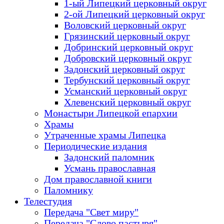
1-ый Липецкий церковный округ
2-ой Липецкий церковный округ
Воловский церковный округ
Грязинский церковный округ
Добринский церковный округ
Добровский церковный округ
Задонский церковный округ
Тербунский церковный округ
Усманский церковный округ
Хлевенский церковный округ
Монастыри Липецкой епархии
Храмы
Утраченные храмы Липецка
Периодические издания
Задонский паломник
Усмань православная
Дом православной книги
Паломнику
Телестудия
Передача "Свет миру"
Передача "Слово пастыря"