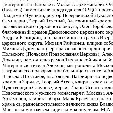
Екатерины на Всполье г. Москвы; архимандрит Фи
(Булеков), заместителя председателя ОВЦС; прото
Владимир Чувикин, ректор Перервинской Духовн
Семинарии, Сергий Точеный, благочинный храмов
Богоявленского церковного округа, Олег Воробьев,
благочинный храмов Даниловского церковного окр
Андрей Речицкий, и.о. благочинного храмов Иверс
церковного округа, Михаил Райчинец, клирик собо
Михаил Дудич, канцлер православного ординария
Польского (Польская Православная Церковь), Але
Доколин, настоятель храмов Тихвинской иконы Б
Матери и святителя Алексия, митрополита Москов
Патриаршего подворья, при больнице святителя Ал
Вячеслав Шестаков, настоятель Патриаршего подв
храмов в Зарядье, Георгий Агеев, клирик храма св
Чудотворца в Сабурове; иереи: Иоанн Игнатов, кл
Новоспасского мужского монастыря г. Москвы, Ал
Артамонов, клирик собора, Марк Кравченко, насто
храма св. равноапостольного великого князя Влад
Московском казачьем кадетском корпусе им. М.А.