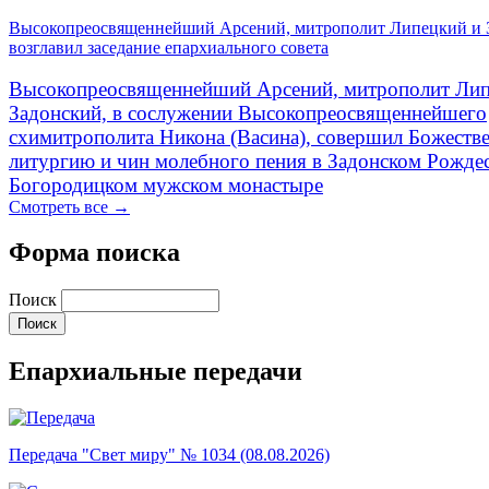
Высокопреосвященнейший Арсений, митрополит Липецкий и 
возглавил заседание епархиального совета
Высокопреосвященнейший Арсений, митрополит Лип
Задонский, в сослужении Высокопреосвященнейшего
схимитрополита Никона (Васина), совершил Божеств
литургию и чин молебного пения в Задонском Рожде
Богородицком мужском монастыре
Смотреть все →
Форма поиска
Поиск
Епархиальные передачи
Передача "Свет миру" № 1034 (08.08.2026)