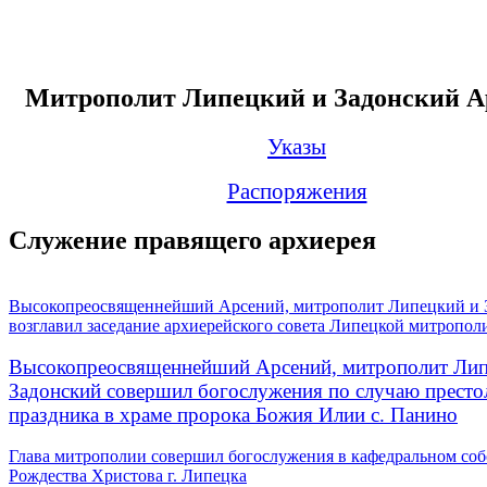
Митрополит Липецкий и Задонский А
Указы
Распоряжения
Служение правящего архиерея
Высокопреосвященнейший Арсений, митрополит Липецкий и 
возглавил заседание архиерейского совета Липецкой митропол
Высокопреосвященнейший Арсений, митрополит Лип
Задонский совершил богослужения по случаю престо
праздника в храме пророка Божия Илии с. Панино
Глава митрополии совершил богослужения в кафедральном соб
Рождества Христова г. Липецка