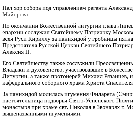
Пел хор собора под управлением регента Александ
Майорова.
По окончании Божественной литургии глава Липе
епархии сослужил Святейшему Патриарху Москов
всея Руси Кириллу за панихидой у гробницы пятн
Предстоятеля Русской Церкви Святейшего Патриа
Алексия II.
Его Святейшеству также сослужили Преосвященн
Владыки и духовенство, участвовавшие в Божеств
Литургии, а также протоиерей Михаил Рязанцев, н
кафедрального соборного храма Христа Спасителя
За панихидой молилась игумения Филарета (Смир
настоятельница подворья Свято-Успенского Пюхт
монастыря при храме свт. Николая в Звонарях г. М
вышеназванными игумениями.