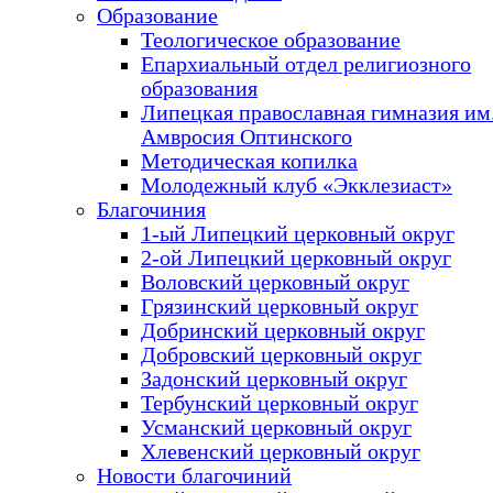
Образование
Теологическое образование
Епархиальный отдел религиозного
образования
Липецкая православная гимназия им.
Амвросия Оптинского
Методическая копилка
Молодежный клуб «Экклезиаст»
Благочиния
1-ый Липецкий церковный округ
2-ой Липецкий церковный округ
Воловский церковный округ
Грязинский церковный округ
Добринский церковный округ
Добровский церковный округ
Задонский церковный округ
Тербунский церковный округ
Усманский церковный округ
Хлевенский церковный округ
Новости благочиний