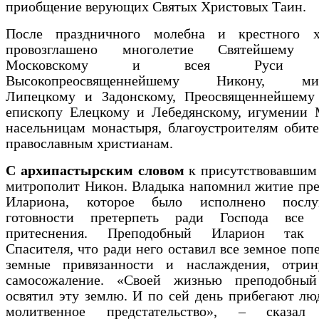
приобщение верующих Святых Христовых Таин.
После праздничного молебна и крестного 
провозглашено многолетие Святейшему П
Московскому и всея Руси Ки
Высокопреосвященнейшему Никону, мит
Липецкому и Задонскому, Преосвященнейшему
епископу Елецкому и Лебедянскому, игумении 
насельницам монастыря, благоустроителям обит
православным христианам.
С архипастырским словом
к присутствовавшим
митрополит Никон. Владыка напомнил житие пре
Илариона, которое было исполнено посл
готовности претерпеть ради Господа все
притеснения. Преподобный Иларион так 
Спасителя, что ради него оставил все земное попе
земные привязанности и наслаждения, отрин
самосожаление. «Своей жизнью преподобны
освятил эту землю. И по сей день прибегают лю
молитвенное предстательство», – сказал 