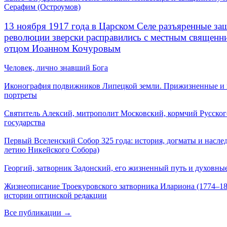
Серафим (Остроумов)
13 ноября 1917 года в Царском Селе разъяренные за
революции зверски расправились с местным священ
отцом Иоанном Кочуровым
Человек, лично знавший Бога
Иконография подвижников Липецкой земли. Прижизненные и
портреты
Святитель Алексий, митрополит Московский, кормчий Русског
государства
Первый Вселенский Собор 325 года: история, догматы и наслед
летию Никейского Собора)
Георгий, затворник Задонский, его жизненный путь и духовные
Жизнеописание Троекуровского затворника Илариона (1774–18
истории оптинской редакции
Все публикации →