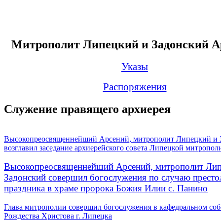
Митрополит Липецкий и Задонский А
Указы
Распоряжения
Служение правящего архиерея
Высокопреосвященнейший Арсений, митрополит Липецкий и 
возглавил заседание архиерейского совета Липецкой митропол
Высокопреосвященнейший Арсений, митрополит Лип
Задонский совершил богослужения по случаю престо
праздника в храме пророка Божия Илии с. Панино
Глава митрополии совершил богослужения в кафедральном соб
Рождества Христова г. Липецка