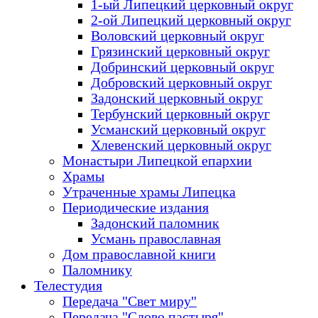
1-ый Липецкий церковный округ
2-ой Липецкий церковный округ
Воловский церковный округ
Грязинский церковный округ
Добринский церковный округ
Добровский церковный округ
Задонский церковный округ
Тербунский церковный округ
Усманский церковный округ
Хлевенский церковный округ
Монастыри Липецкой епархии
Храмы
Утраченные храмы Липецка
Периодические издания
Задонский паломник
Усмань православная
Дом православной книги
Паломнику
Телестудия
Передача "Свет миру"
Передача "Слово пастыря"