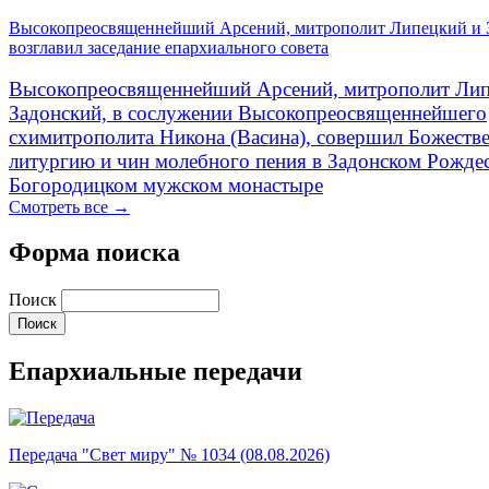
Высокопреосвященнейший Арсений, митрополит Липецкий и 
возглавил заседание епархиального совета
Высокопреосвященнейший Арсений, митрополит Лип
Задонский, в сослужении Высокопреосвященнейшего
схимитрополита Никона (Васина), совершил Божеств
литургию и чин молебного пения в Задонском Рожде
Богородицком мужском монастыре
Смотреть все →
Форма поиска
Поиск
Епархиальные передачи
Передача "Свет миру" № 1034 (08.08.2026)