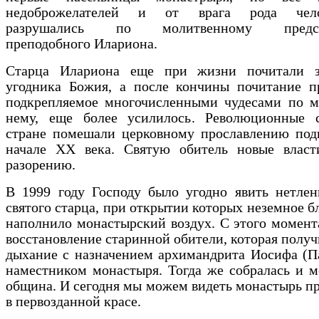
недоброжелателей и от врага рода челов
разрушались по молитвенному предста
преподобного Илариона.
Старца Илариона еще при жизни почитали з
угодника Божия, а после кончины почитание пр
подкрепляемое многочисленными чудесами по м
нему, еще более усилилось. Революционные 
стране помешали церковному прославлению под
начале XX века. Святую обитель новые власт
разорению.
В 1999 году Господу было угодно явить нетле
святого старца, при открытии которых неземное б
наполнило монастырский воздух. С этого момент
восстановление старинной обители, которая получ
дыхание с назначением архимандрита Иосифа (П
наместником монастыря. Тогда же собралась и 
община. И сегодня мы можем видеть монастырь п
в первозданной красе.