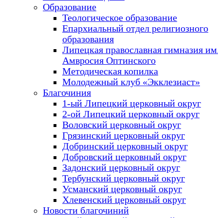
Образование
Теологическое образование
Епархиальный отдел религиозного
образования
Липецкая православная гимназия им.
Амвросия Оптинского
Методическая копилка
Молодежный клуб «Экклезиаст»
Благочиния
1-ый Липецкий церковный округ
2-ой Липецкий церковный округ
Воловский церковный округ
Грязинский церковный округ
Добринский церковный округ
Добровский церковный округ
Задонский церковный округ
Тербунский церковный округ
Усманский церковный округ
Хлевенский церковный округ
Новости благочиний