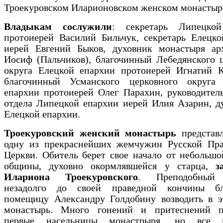
Троекуровском Иларионовском женском монастыр
Владыкам сослужили
: секретарь Липецко
протоиерей Василий Бильчук, секретарь Елецко
иерей Евгений Быков, духовник монастыря ар
Иосиф (Пальчиков), благочинный Лебедянского 
округа Елецкой епархии протоиерей Игнатий К
благочинный Усманского церковного округа
епархии протоиерей Олег Парахин, руководител
отдела Липецкой епархии иерей Илия Азарин, д
Елецкой епархии.
Троекуровский женский монастырь
представл
одну из прекраснейших жемчужин Русской Пра
Церкви. Обитель берет свое начало от небольш
общины, духовно окормлявшейся у старца,
з
Илариона Троекуровского
. Преподобный
незадолго до своей праведной кончины бл
помещицу Александру Голдобину возводить в э
монастырь. Много гонений и притеснений п
первые насельницы монастрыря, но все 