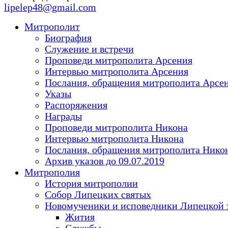
lipelep48@gmail.com
Митрополит
Биография
Служение и встречи
Проповеди митрополита Арсения
Интервью митрополита Арсения
Послания, обращения митрополита Арсе
Указы
Распоряжения
Награды
Проповеди митрополита Никона
Интервью митрополита Никона
Послания, обращения митрополита Нико
Архив указов до 09.07.2019
Митрополия
История митрополии
Собор Липецких святых
Новомученики и исповедники Липецкой 
Жития