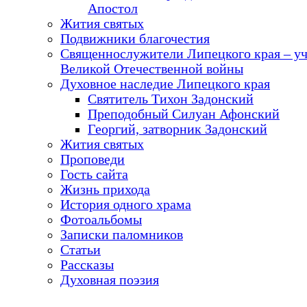
Апостол
Жития святых
Подвижники благочестия
Священнослужители Липецкого края – у
Великой Отечественной войны
Духовное наследие Липецкого края
Святитель Тихон Задонский
Преподобный Силуан Афонский
Георгий, затворник Задонский
Жития святых
Проповеди
Гость сайта
Жизнь прихода
История одного храма
Фотоальбомы
Записки паломников
Статьи
Рассказы
Духовная поэзия