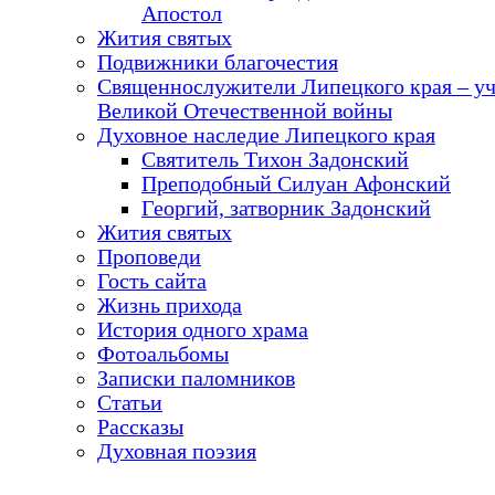
Апостол
Жития святых
Подвижники благочестия
Священнослужители Липецкого края – у
Великой Отечественной войны
Духовное наследие Липецкого края
Святитель Тихон Задонский
Преподобный Силуан Афонский
Георгий, затворник Задонский
Жития святых
Проповеди
Гость сайта
Жизнь прихода
История одного храма
Фотоальбомы
Записки паломников
Статьи
Рассказы
Духовная поэзия