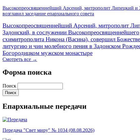
Высокопреосвященнейший Арсений, митрополит Липецкий и 
возглавил заседание епархиального совета
Высокопреосвященнейший Арсений, митрополит Лип
Задонский, в сослужении Высокопреосвященнейшего
схимитрополита Никона (Васина), совершил Божеств
литургию и чин молебного пения в Задонском Рожде
Богородицком мужском монастыре
Смотреть все →
Форма поиска
Поиск
Епархиальные передачи
Передача "Свет миру" № 1034 (08.08.2026)