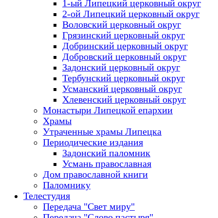
1-ый Липецкий церковный округ
2-ой Липецкий церковный округ
Воловский церковный округ
Грязинский церковный округ
Добринский церковный округ
Добровский церковный округ
Задонский церковный округ
Тербунский церковный округ
Усманский церковный округ
Хлевенский церковный округ
Монастыри Липецкой епархии
Храмы
Утраченные храмы Липецка
Периодические издания
Задонский паломник
Усмань православная
Дом православной книги
Паломнику
Телестудия
Передача "Свет миру"
Передача "Слово пастыря"