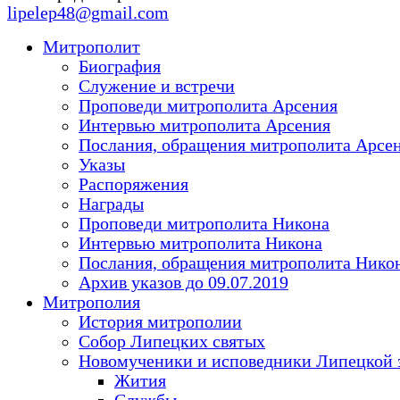
lipelep48@gmail.com
Митрополит
Биография
Служение и встречи
Проповеди митрополита Арсения
Интервью митрополита Арсения
Послания, обращения митрополита Арсе
Указы
Распоряжения
Награды
Проповеди митрополита Никона
Интервью митрополита Никона
Послания, обращения митрополита Нико
Архив указов до 09.07.2019
Митрополия
История митрополии
Собор Липецких святых
Новомученики и исповедники Липецкой 
Жития