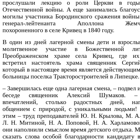
прослушали лекцию о роли Церкви в годы
Отечественной войны. А еще занимались благоу
могилы участника Бородинского сражения войны
генерал-лейтенанта Аполлона Жемчуж
похороненного в селе Кривец в 1840 году.
В один из дней лагерной смены дети и взрослы
молитвенное участие в Божественной ли
Преображенском храме села Кривец, где и
встретил настоятель храма священник Серги
который в настоящее время является действующи
больницы поселка Тракторостроителей в Липецке.
– Завершилась еще одна лагерная смена, – подвел 
беседе священник Алексий Шумаков. –
впечатлений, столько радостных дней, на
общением с природой, с уникальными людьми! 
этим – труд преподавателей Ю. Н. Крылова, М. А
Л. Н. Митиной, Н. А. Поповой, Н. А. Харламов
они наполнили смыслом время детского отдыха. М
сказать слова особой благодарности кандидату 