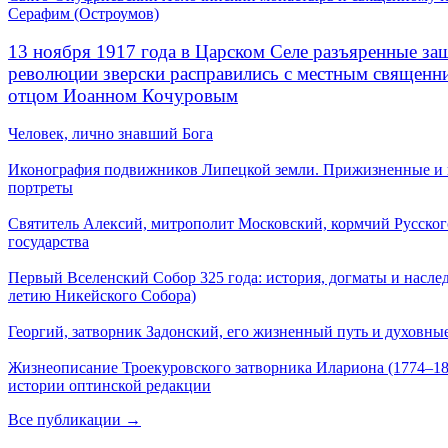
Серафим (Остроумов)
13 ноября 1917 года в Царском Селе разъяренные за
революции зверски расправились с местным священ
отцом Иоанном Кочуровым
Человек, лично знавший Бога
Иконография подвижников Липецкой земли. Прижизненные и
портреты
Святитель Алексий, митрополит Московский, кормчий Русског
государства
Первый Вселенский Собор 325 года: история, догматы и наслед
летию Никейского Собора)
Георгий, затворник Задонский, его жизненный путь и духовные
Жизнеописание Троекуровского затворника Илариона (1774–18
истории оптинской редакции
Все публикации →