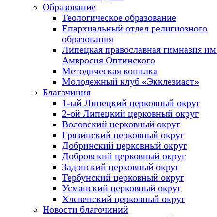
Образование
Теологическое образование
Епархиальный отдел религиозного
образования
Липецкая православная гимназия им.
Амвросия Оптинского
Методическая копилка
Молодежный клуб «Экклезиаст»
Благочиния
1-ый Липецкий церковный округ
2-ой Липецкий церковный округ
Воловский церковный округ
Грязинский церковный округ
Добринский церковный округ
Добровский церковный округ
Задонский церковный округ
Тербунский церковный округ
Усманский церковный округ
Хлевенский церковный округ
Новости благочиний