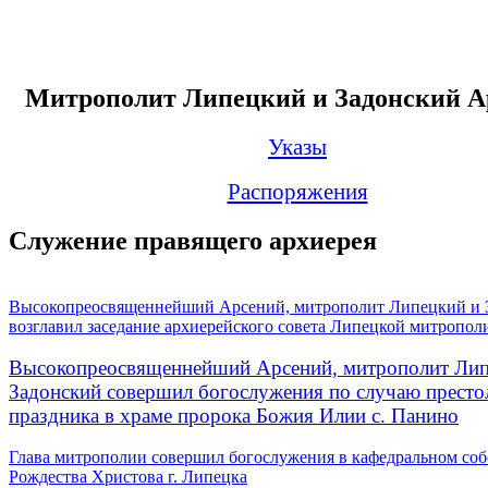
Митрополит Липецкий и Задонский А
Указы
Распоряжения
Служение правящего архиерея
Высокопреосвященнейший Арсений, митрополит Липецкий и 
возглавил заседание архиерейского совета Липецкой митропол
Высокопреосвященнейший Арсений, митрополит Лип
Задонский совершил богослужения по случаю престо
праздника в храме пророка Божия Илии с. Панино
Глава митрополии совершил богослужения в кафедральном соб
Рождества Христова г. Липецка