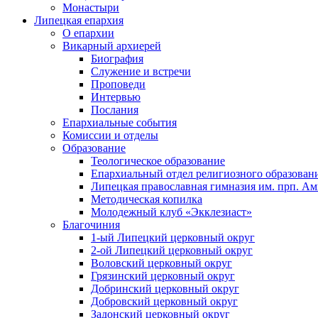
Монастыри
Липецкая епархия
О епархии
Викарный архиерей
Биография
Служение и встречи
Проповеди
Интервью
Послания
Епархиальные события
Комиссии и отделы
Образование
Теологическое образование
Епархиальный отдел религиозного образован
Липецкая православная гимназия им. прп. А
Методическая копилка
Молодежный клуб «Экклезиаст»
Благочиния
1-ый Липецкий церковный округ
2-ой Липецкий церковный округ
Воловский церковный округ
Грязинский церковный округ
Добринский церковный округ
Добровский церковный округ
Задонский церковный округ