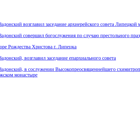
донский возглавил заседание архиерейского совета Липецкой
донский совершил богослужения по случаю престольного праз
оре Рождества Христова г. Липецка
донский, возглавил заседание епархиального совета
адонский, в сослужении Высокопреосвященнейшего схимитропо
ужском монастыре