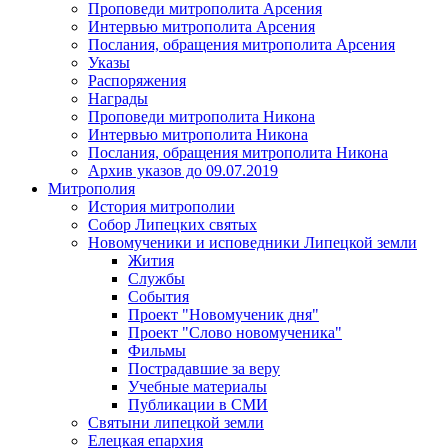
Проповеди митрополита Арсения
Интервью митрополита Арсения
Послания, обращения митрополита Арсения
Указы
Распоряжения
Награды
Проповеди митрополита Никона
Интервью митрополита Никона
Послания, обращения митрополита Никона
Архив указов до 09.07.2019
Митрополия
История митрополии
Собор Липецких святых
Новомученики и исповедники Липецкой земли
Жития
Службы
События
Проект "Новомученик дня"
Проект "Слово новомученика"
Фильмы
Пострадавшие за веру
Учебные материалы
Публикации в СМИ
Святыни липецкой земли
Елецкая епархия