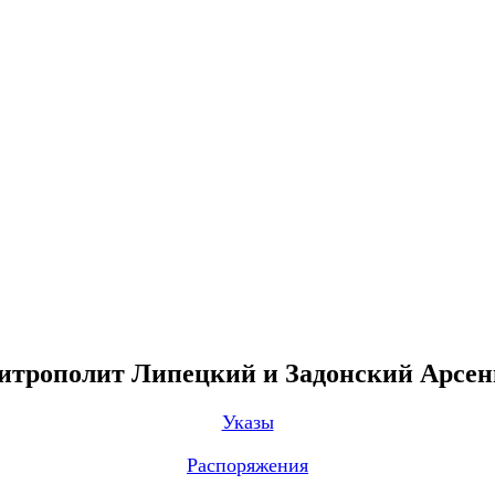
трополит Липецкий и Задонский Арсе
Указы
Распоряжения