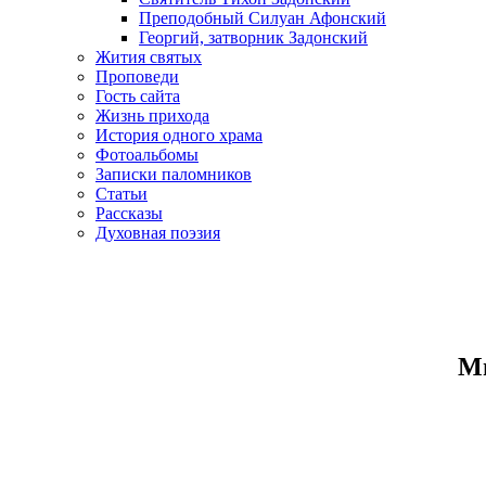
Преподобный Силуан Афонский
Георгий, затворник Задонский
Жития святых
Проповеди
Гость сайта
Жизнь прихода
История одного храма
Фотоальбомы
Записки паломников
Статьи
Рассказы
Духовная поэзия
Ми