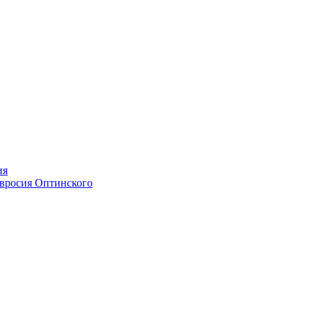
ия
мвросия Оптинского