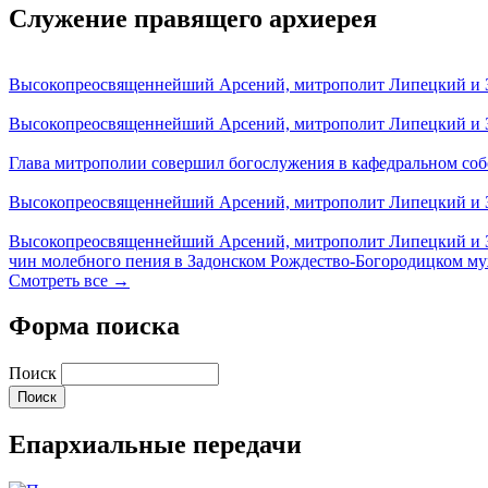
Служение правящего архиерея
Высокопреосвященнейший Арсений, митрополит Липецкий и За
Высокопреосвященнейший Арсений, митрополит Липецкий и За
Глава митрополии совершил богослужения в кафедральном соб
Высокопреосвященнейший Арсений, митрополит Липецкий и За
Высокопреосвященнейший Арсений, митрополит Липецкий и З
чин молебного пения в Задонском Рождество-Богородицком м
Смотреть все →
Форма поиска
Поиск
Епархиальные передачи