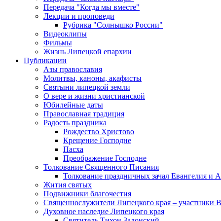
Передача "Когда мы вместе"
Лекции и проповеди
Рубрика "Солнышко России"
Видеоклипы
Фильмы
Жизнь Липецкой епархии
Публикации
Азы православия
Молитвы, каноны, акафисты
Святыни липецкой земли
О вере и жизни христианской
Юбилейные даты
Православная традиция
Радость праздника
Рождество Христово
Крещение Господне
Пасха
Преображение Господне
Толкование Священного Писания
Толкование праздничных зачал Евангелия и 
Жития святых
Подвижники благочестия
Священнослужители Липецкого края – участники 
Духовное наследие Липецкого края
Святитель Тихон Задонский