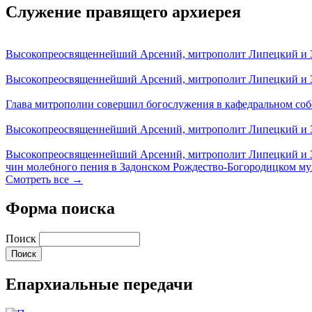
Служение правящего архиерея
Высокопреосвященнейший Арсений, митрополит Липецкий и За
Высокопреосвященнейший Арсений, митрополит Липецкий и За
Глава митрополии совершил богослужения в кафедральном соб
Высокопреосвященнейший Арсений, митрополит Липецкий и За
Высокопреосвященнейший Арсений, митрополит Липецкий и З
чин молебного пения в Задонском Рождество-Богородицком м
Смотреть все →
Форма поиска
Поиск
Епархиальные передачи