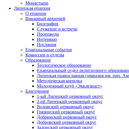
Монастыри
Липецкая епархия
О епархии
Викарный архиерей
Биография
Служение и встречи
Проповеди
Интервью
Послания
Епархиальные события
Комиссии и отделы
Образование
Теологическое образование
Епархиальный отдел религиозного образован
Липецкая православная гимназия им. прп. А
Методическая копилка
Молодежный клуб «Экклезиаст»
Благочиния
1-ый Липецкий церковный округ
2-ой Липецкий церковный округ
Воловский церковный округ
Грязинский церковный округ
Добринский церковный округ
Добровский церковный округ
Задонский церковный округ