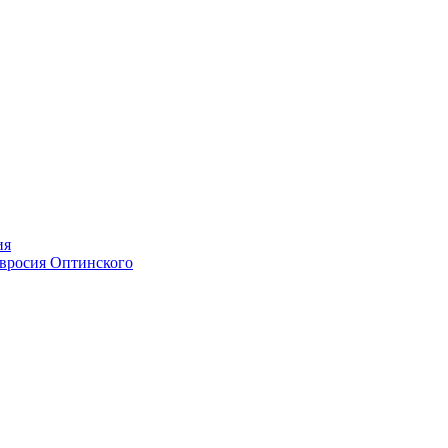
ия
мвросия Оптинского