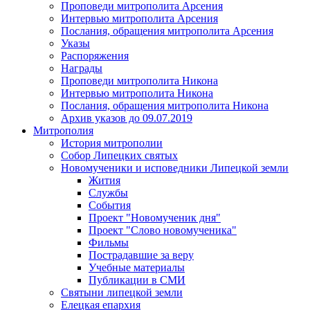
Проповеди митрополита Арсения
Интервью митрополита Арсения
Послания, обращения митрополита Арсения
Указы
Распоряжения
Награды
Проповеди митрополита Никона
Интервью митрополита Никона
Послания, обращения митрополита Никона
Архив указов до 09.07.2019
Митрополия
История митрополии
Собор Липецких святых
Новомученики и исповедники Липецкой земли
Жития
Службы
События
Проект "Новомученик дня"
Проект "Слово новомученика"
Фильмы
Пострадавшие за веру
Учебные материалы
Публикации в СМИ
Святыни липецкой земли
Елецкая епархия