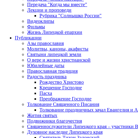
Передача "Когда мы вместе"
Лекции и проповеди
Рубрика "Солнышко России"
Видеоклипы
Фильмы
Жизнь Липецкой епархии
Публикации
Азы православия
Молитвы, каноны, акафисты
Святыни липецкой земли
О вере и жизни христианской
Юбилейные даты
Православная традиция
Радость праздника
Рождество Христово
Крещение Господне
Пасха
Преображение Господне
Толкование Священного Писания
Толкование праздничных зачал Евангелия и 
Жития святых
Подвижники благочестия
Священнослужители Липецкого края – участники 
Духовное наследие Липецкого края
Святитель Тихон Задонский