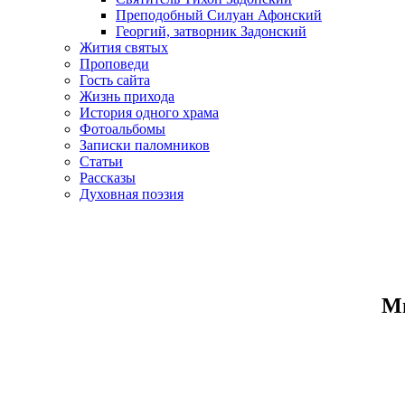
Преподобный Силуан Афонский
Георгий, затворник Задонский
Жития святых
Проповеди
Гость сайта
Жизнь прихода
История одного храма
Фотоальбомы
Записки паломников
Статьи
Рассказы
Духовная поэзия
Ми