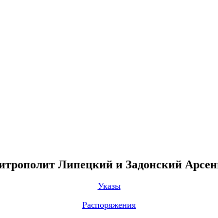
трополит Липецкий и Задонский Арсе
Указы
Распоряжения