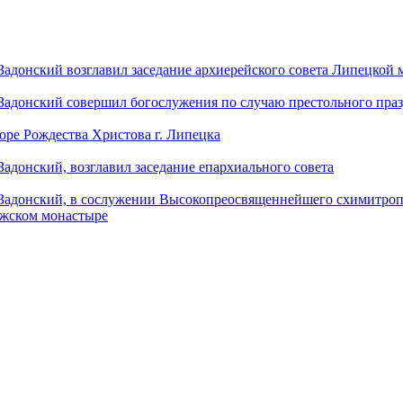
донский возглавил заседание архиерейского совета Липецкой
донский совершил богослужения по случаю престольного праз
оре Рождества Христова г. Липецка
донский, возглавил заседание епархиального совета
адонский, в сослужении Высокопреосвященнейшего схимитропо
ужском монастыре