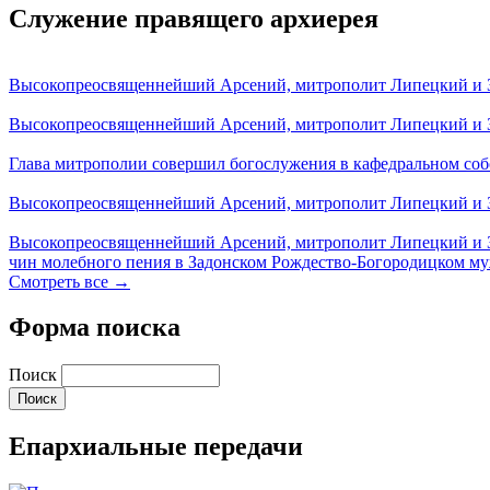
Служение правящего архиерея
Высокопреосвященнейший Арсений, митрополит Липецкий и За
Высокопреосвященнейший Арсений, митрополит Липецкий и За
Глава митрополии совершил богослужения в кафедральном соб
Высокопреосвященнейший Арсений, митрополит Липецкий и За
Высокопреосвященнейший Арсений, митрополит Липецкий и З
чин молебного пения в Задонском Рождество-Богородицком м
Смотреть все →
Форма поиска
Поиск
Епархиальные передачи