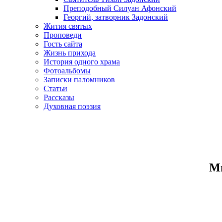
Преподобный Силуан Афонский
Георгий, затворник Задонский
Жития святых
Проповеди
Гость сайта
Жизнь прихода
История одного храма
Фотоальбомы
Записки паломников
Статьи
Рассказы
Духовная поэзия
Ми