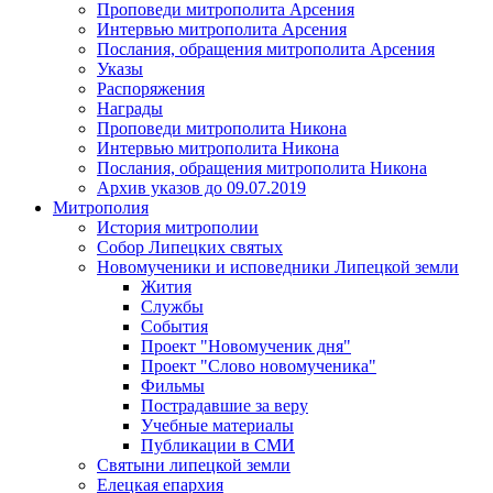
Проповеди митрополита Арсения
Интервью митрополита Арсения
Послания, обращения митрополита Арсения
Указы
Распоряжения
Награды
Проповеди митрополита Никона
Интервью митрополита Никона
Послания, обращения митрополита Никона
Архив указов до 09.07.2019
Митрополия
История митрополии
Собор Липецких святых
Новомученики и исповедники Липецкой земли
Жития
Службы
События
Проект "Новомученик дня"
Проект "Слово новомученика"
Фильмы
Пострадавшие за веру
Учебные материалы
Публикации в СМИ
Святыни липецкой земли
Елецкая епархия