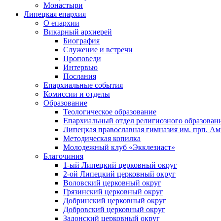
Монастыри
Липецкая епархия
О епархии
Викарный архиерей
Биография
Служение и встречи
Проповеди
Интервью
Послания
Епархиальные события
Комиссии и отделы
Образование
Теологическое образование
Епархиальный отдел религиозного образован
Липецкая православная гимназия им. прп. А
Методическая копилка
Молодежный клуб «Экклезиаст»
Благочиния
1-ый Липецкий церковный округ
2-ой Липецкий церковный округ
Воловский церковный округ
Грязинский церковный округ
Добринский церковный округ
Добровский церковный округ
Задонский церковный округ