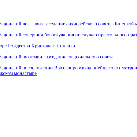
донский возглавил заседание архиерейского совета Липецкой
донский совершил богослужения по случаю престольного праз
оре Рождества Христова г. Липецка
донский, возглавил заседание епархиального совета
адонский, в сослужении Высокопреосвященнейшего схимитропо
ужском монастыре