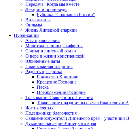
Передача "Когда мы вместе"
Лекции и проповеди
Рубрика "Солнышко России"
Видеоклипы
Фильмы
Жизнь Липецкой епархии
Публикации
Азы православия
Молитвы, каноны, акафисты
Святыни липецкой земли
О вере и жизни христианской
Юбилейные даты
Православная традиция
Радость праздника
Рождество Христово
Крещение Господне
Пасха
Преображение Господне
Толкование Священного Писания
Толкование праздничных зачал Евангелия и 
Жития святых
Подвижники благочестия
Священнослужители Липецкого края – участники 
Духовное наследие Липецкого края
Святитель Тихон Задонский