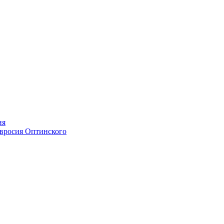
ия
мвросия Оптинского