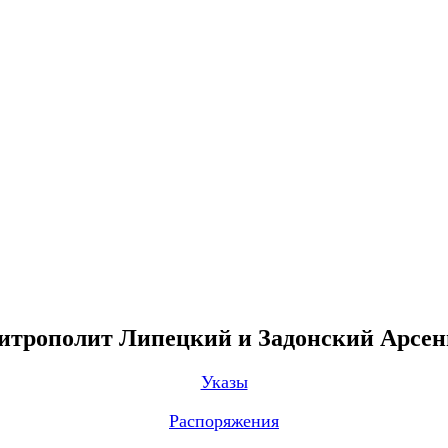
трополит Липецкий и Задонский Арсе
Указы
Распоряжения