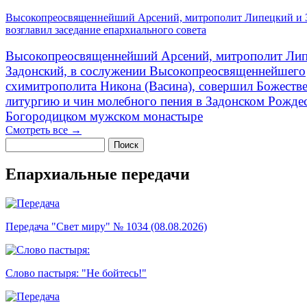
Высокопреосвященнейший Арсений, митрополит Липецкий и 
возглавил заседание епархиального совета
Высокопреосвященнейший Арсений, митрополит Лип
Задонский, в сослужении Высокопреосвященнейшего
схимитрополита Никона (Васина), совершил Божеств
литургию и чин молебного пения в Задонском Рожде
Богородицком мужском монастыре
Смотреть все →
Поиск
Форма поиска
Епархиальные передачи
Передача "Свет миру" № 1034 (08.08.2026)
Слово пастыря: "Не бойтесь!"