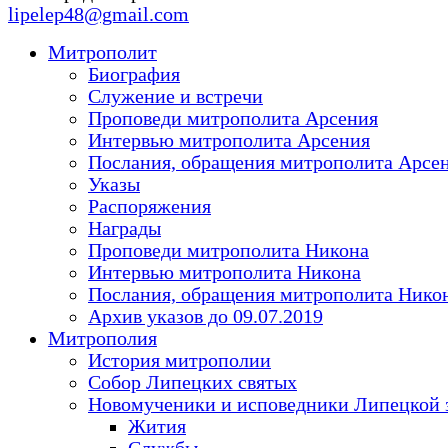
lipelep48@gmail.com
Митрополит
Биография
Служение и встречи
Проповеди митрополита Арсения
Интервью митрополита Арсения
Послания, обращения митрополита Арсе
Указы
Распоряжения
Награды
Проповеди митрополита Никона
Интервью митрополита Никона
Послания, обращения митрополита Нико
Архив указов до 09.07.2019
Митрополия
История митрополии
Собор Липецких святых
Новомученики и исповедники Липецкой 
Жития