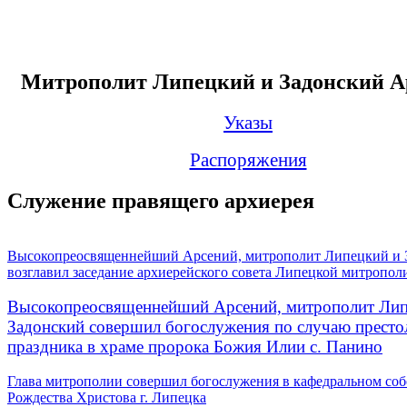
Митрополит Липецкий и Задонский А
Указы
Распоряжения
Служение правящего архиерея
Высокопреосвященнейший Арсений, митрополит Липецкий и 
возглавил заседание архиерейского совета Липецкой митропол
Высокопреосвященнейший Арсений, митрополит Лип
Задонский совершил богослужения по случаю престо
праздника в храме пророка Божия Илии с. Панино
Глава митрополии совершил богослужения в кафедральном соб
Рождества Христова г. Липецка