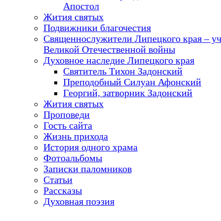
Апостол
Жития святых
Подвижники благочестия
Священнослужители Липецкого края – у
Великой Отечественной войны
Духовное наследие Липецкого края
Святитель Тихон Задонский
Преподобный Силуан Афонский
Георгий, затворник Задонский
Жития святых
Проповеди
Гость сайта
Жизнь прихода
История одного храма
Фотоальбомы
Записки паломников
Статьи
Рассказы
Духовная поэзия