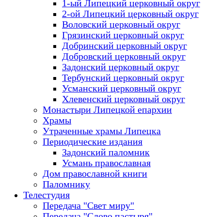
1-ый Липецкий церковный округ
2-ой Липецкий церковный округ
Воловский церковный округ
Грязинский церковный округ
Добринский церковный округ
Добровский церковный округ
Задонский церковный округ
Тербунский церковный округ
Усманский церковный округ
Хлевенский церковный округ
Монастыри Липецкой епархии
Храмы
Утраченные храмы Липецка
Периодические издания
Задонский паломник
Усмань православная
Дом православной книги
Паломнику
Телестудия
Передача "Свет миру"
Передача "Слово пастыря"