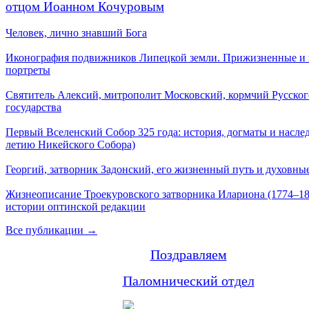
отцом Иоанном Кочуровым
Человек, лично знавший Бога
Иконография подвижников Липецкой земли. Прижизненные и
портреты
Святитель Алексий, митрополит Московский, кормчий Русског
государства
Первый Вселенский Собор 325 года: история, догматы и наслед
летию Никейского Собора)
Георгий, затворник Задонский, его жизненный путь и духовные
Жизнеописание Троекуровского затворника Илариона (1774–18
истории оптинской редакции
Все публикации →
Поздравляем
Паломнический отдел