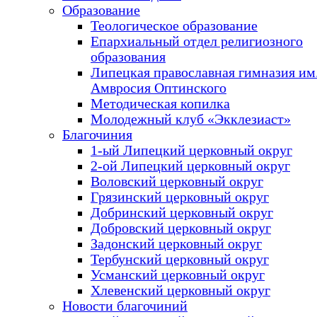
Образование
Теологическое образование
Епархиальный отдел религиозного
образования
Липецкая православная гимназия им.
Амвросия Оптинского
Методическая копилка
Молодежный клуб «Экклезиаст»
Благочиния
1-ый Липецкий церковный округ
2-ой Липецкий церковный округ
Воловский церковный округ
Грязинский церковный округ
Добринский церковный округ
Добровский церковный округ
Задонский церковный округ
Тербунский церковный округ
Усманский церковный округ
Хлевенский церковный округ
Новости благочиний