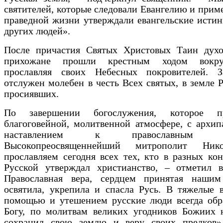
святителей, которые следовали Евангелию и прим
праведной жизни утверждали евангельские исти
других людей».
После причастия Святых Христовых Таин духо
прихожане прошли крестным ходом вокру
прославляя своих Небесных покровителей. 
отслужен молебен в честь Всех святых, в земле 
просиявших.
По завершении богослужения, которое 
благоговейной, молитвенной атмосфере, с архи
наставлением к православным об
Высокопреосвященнейший митрополит Ни
прославляем сегодня всех тех, кто в разных ко
Русской утверждал христианство, – отметил в
Православная вера, сердцем принятая нашим
освятила, укрепила и спасла Русь. В тяжелые 
помощью и утешением русские люди всегда обр
Богу, по молитвам великих угодников Божиих 
сохранил свою землю и веру своих предков»