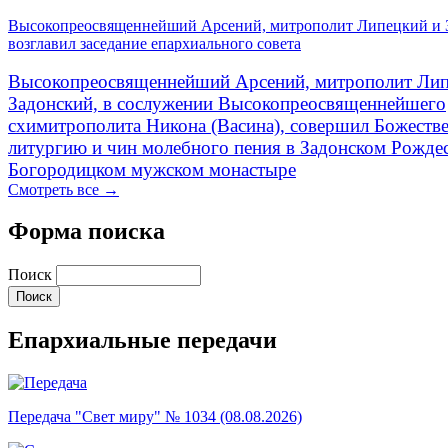
Высокопреосвященнейший Арсений, митрополит Липецкий и 
возглавил заседание епархиального совета
Высокопреосвященнейший Арсений, митрополит Лип
Задонский, в сослужении Высокопреосвященнейшего
схимитрополита Никона (Васина), совершил Божеств
литургию и чин молебного пения в Задонском Рожде
Богородицком мужском монастыре
Смотреть все →
Форма поиска
Поиск
Епархиальные передачи
Передача "Свет миру" № 1034 (08.08.2026)