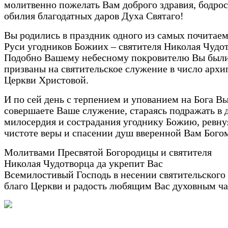
молитвенно пожелать Вам доброго здравия, бодрос
обилия благодатных даров Духа Святаго!
Вы родились в праздник одного из самых почитае
Руси угодников Божиих – святителя Николая Чудот
Подобно Вашему небесному покровителю Вы был
призваны на святительское служение в число арх
Церкви Христовой.
И по сей день с терпением и упованием на Бога В
совершаете Ваше служение, стараясь подражать в 
милосердия и сострадания угоднику Божию, ревну
чистоте веры и спасении душ вверенной Вам Бого
Молитвами Пресвятой Богородицы и святителя
Николая Чудотворца да укрепит Вас
Всемилостивый Господь в несении святительского 
благо Церкви и радость любящим Вас духовным ча