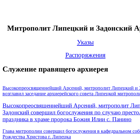
Митрополит Липецкий и Задонский А
Указы
Распоряжения
Служение правящего архиерея
Высокопреосвященнейший Арсений, митрополит Липецкий и 
возглавил заседание архиерейского совета Липецкой митропол
Высокопреосвященнейший Арсений, митрополит Лип
Задонский совершил богослужения по случаю престо
праздника в храме пророка Божия Илии с. Панино
Глава митрополии совершил богослужения в кафедральном соб
Рождества Христова г. Липецка