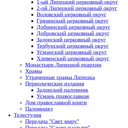
1-ый Липецкий церковный округ
2-ой Липецкий церковный округ
Воловский церковный округ
Грязинский церковный округ
Добринский церковный округ
Добровский церковный округ
Задонский церковный округ
Тербунский церковный округ
Усманский церковный округ
Хлевенский церковный округ
Монастыри Липецкой епархии
Храмы
Утраченные храмы Липецка
Периодические издания
Задонский паломник
Усмань православная
Дом православной книги
Паломнику
Телестудия
Передача "Свет миру"
Передача "Слово пастыря"