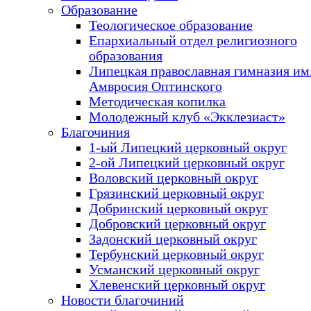
Образование
Теологическое образование
Епархиальный отдел религиозного
образования
Липецкая православная гимназия им.
Амвросия Оптинского
Методическая копилка
Молодежный клуб «Экклезиаст»
Благочиния
1-ый Липецкий церковный округ
2-ой Липецкий церковный округ
Воловский церковный округ
Грязинский церковный округ
Добринский церковный округ
Добровский церковный округ
Задонский церковный округ
Тербунский церковный округ
Усманский церковный округ
Хлевенский церковный округ
Новости благочиний