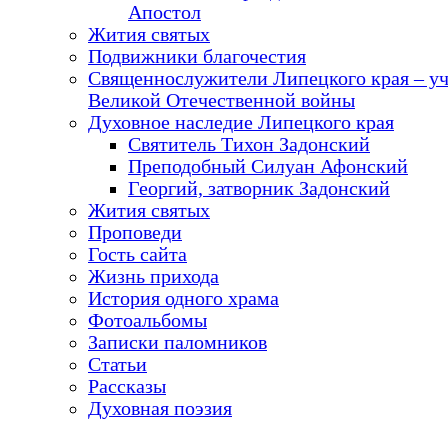
Апостол
Жития святых
Подвижники благочестия
Священнослужители Липецкого края – у
Великой Отечественной войны
Духовное наследие Липецкого края
Святитель Тихон Задонский
Преподобный Силуан Афонский
Георгий, затворник Задонский
Жития святых
Проповеди
Гость сайта
Жизнь прихода
История одного храма
Фотоальбомы
Записки паломников
Статьи
Рассказы
Духовная поэзия