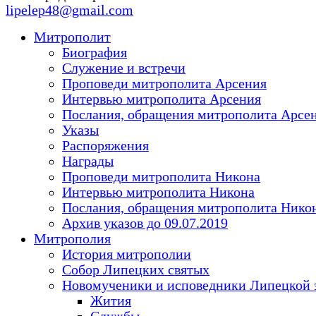
lipelep48@gmail.com
Митрополит
Биография
Служение и встречи
Проповеди митрополита Арсения
Интервью митрополита Арсения
Послания, обращения митрополита Арсе
Указы
Распоряжения
Награды
Проповеди митрополита Никона
Интервью митрополита Никона
Послания, обращения митрополита Нико
Архив указов до 09.07.2019
Митрополия
История митрополии
Собор Липецких святых
Новомученики и исповедники Липецкой 
Жития