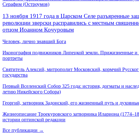
Серафим (Остроумов)
13 ноября 1917 года в Царском Селе разъяренные за
революции зверски расправились с местным священ
отцом Иоанном Кочуровым
Человек, лично знавший Бога
Иконография подвижников Липецкой земли. Прижизненные и
портреты
Святитель Алексий, митрополит Московский, кормчий Русског
государства
Первый Вселенский Собор 325 года: история, догматы и наслед
летию Никейского Собора)
Георгий, затворник Задонский, его жизненный путь и духовные
Жизнеописание Троекуровского затворника Илариона (1774–18
истории оптинской редакции
Все публикации →