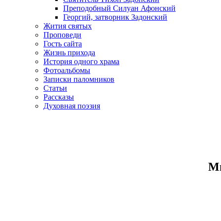
Преподобный Силуан Афонский
Георгий, затворник Задонский
Жития святых
Проповеди
Гость сайта
Жизнь прихода
История одного храма
Фотоальбомы
Записки паломников
Статьи
Рассказы
Духовная поэзия
Ми