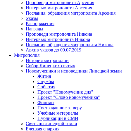
Проповеди митрополита Арсения
Интервью митрополита Арсения
Послания, обращения митрополита Арсения
Указы
Распоряжения
Награды
Проповеди митрополита Никона
Интервью митрополита Никона
Послания, обращения митрополита Никона
Архив указов до 09.07.2019
Митрополия
История митрополии
Собор Липецких святых
Новомученики и исповедники Липецкой земли
Жития
Службы
События
Проект "Новомученик дня"
Проект "Слово новомученика"
Фильмы
Пострадавшие за веру
Учебные материалы
Публикации в СМИ
Святыни липецкой земли
Елецкая епархия