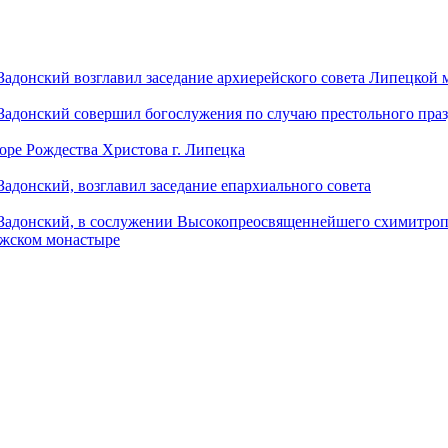
донский возглавил заседание архиерейского совета Липецкой
донский совершил богослужения по случаю престольного праз
оре Рождества Христова г. Липецка
донский, возглавил заседание епархиального совета
адонский, в сослужении Высокопреосвященнейшего схимитропо
ужском монастыре