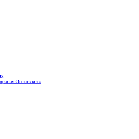
ия
мвросия Оптинского