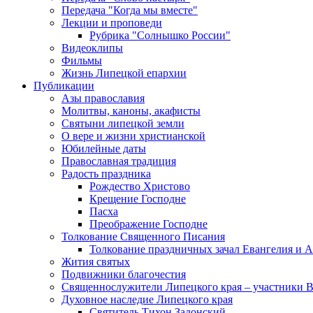
Передача "Когда мы вместе"
Лекции и проповеди
Рубрика "Солнышко России"
Видеоклипы
Фильмы
Жизнь Липецкой епархии
Публикации
Азы православия
Молитвы, каноны, акафисты
Святыни липецкой земли
О вере и жизни христианской
Юбилейные даты
Православная традиция
Радость праздника
Рождество Христово
Крещение Господне
Пасха
Преображение Господне
Толкование Священного Писания
Толкование праздничных зачал Евангелия и 
Жития святых
Подвижники благочестия
Священнослужители Липецкого края – участники 
Духовное наследие Липецкого края
Святитель Тихон Задонский