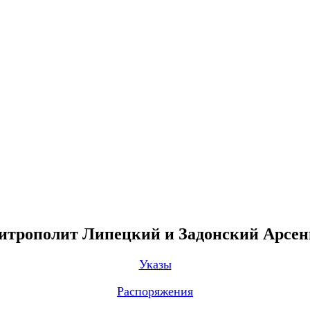
трополит Липецкий и Задонский Арсе
Указы
Распоряжения