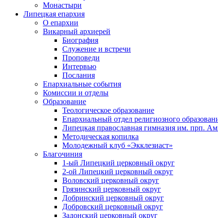
Монастыри
Липецкая епархия
О епархии
Викарный архиерей
Биография
Служение и встречи
Проповеди
Интервью
Послания
Епархиальные события
Комиссии и отделы
Образование
Теологическое образование
Епархиальный отдел религиозного образован
Липецкая православная гимназия им. прп. А
Методическая копилка
Молодежный клуб «Экклезиаст»
Благочиния
1-ый Липецкий церковный округ
2-ой Липецкий церковный округ
Воловский церковный округ
Грязинский церковный округ
Добринский церковный округ
Добровский церковный округ
Задонский церковный округ