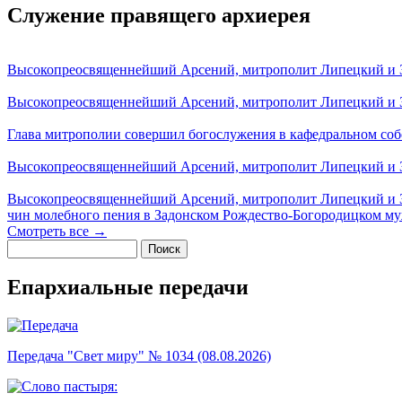
Служение правящего архиерея
Высокопреосвященнейший Арсений, митрополит Липецкий и За
Высокопреосвященнейший Арсений, митрополит Липецкий и За
Глава митрополии совершил богослужения в кафедральном соб
Высокопреосвященнейший Арсений, митрополит Липецкий и За
Высокопреосвященнейший Арсений, митрополит Липецкий и З
чин молебного пения в Задонском Рождество-Богородицком м
Смотреть все →
Поиск
Форма поиска
Епархиальные передачи
Передача "Свет миру" № 1034 (08.08.2026)