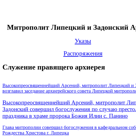
Митрополит Липецкий и Задонский А
Указы
Распоряжения
Служение правящего архиерея
Высокопреосвященнейший Арсений, митрополит Липецкий и 
возглавил заседание архиерейского совета Липецкой митропол
Высокопреосвященнейший Арсений, митрополит Лип
Задонский совершил богослужения по случаю престо
праздника в храме пророка Божия Илии с. Панино
Глава митрополии совершил богослужения в кафедральном соб
Рождества Христова г. Липецка