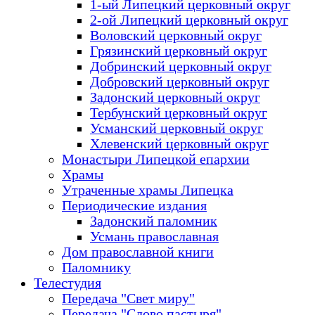
1-ый Липецкий церковный округ
2-ой Липецкий церковный округ
Воловский церковный округ
Грязинский церковный округ
Добринский церковный округ
Добровский церковный округ
Задонский церковный округ
Тербунский церковный округ
Усманский церковный округ
Хлевенский церковный округ
Монастыри Липецкой епархии
Храмы
Утраченные храмы Липецка
Периодические издания
Задонский паломник
Усмань православная
Дом православной книги
Паломнику
Телестудия
Передача "Свет миру"
Передача "Слово пастыря"