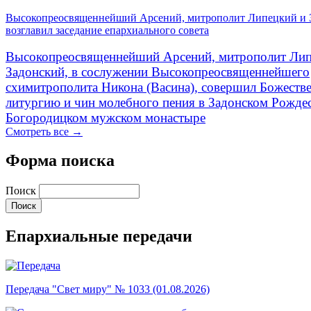
Высокопреосвященнейший Арсений, митрополит Липецкий и 
возглавил заседание епархиального совета
Высокопреосвященнейший Арсений, митрополит Лип
Задонский, в сослужении Высокопреосвященнейшего
схимитрополита Никона (Васина), совершил Божеств
литургию и чин молебного пения в Задонском Рожде
Богородицком мужском монастыре
Смотреть все →
Форма поиска
Поиск
Епархиальные передачи
Передача "Свет миру" № 1033 (01.08.2026)