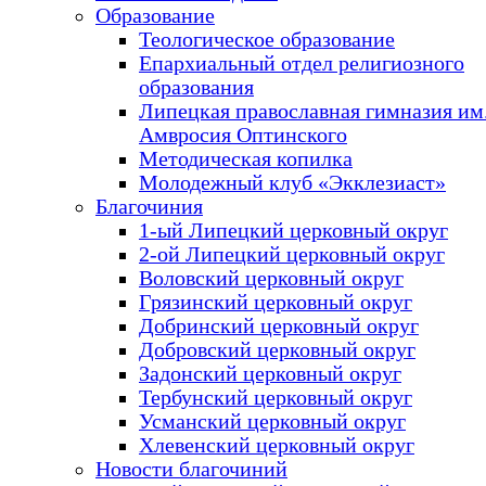
Образование
Теологическое образование
Епархиальный отдел религиозного
образования
Липецкая православная гимназия им.
Амвросия Оптинского
Методическая копилка
Молодежный клуб «Экклезиаст»
Благочиния
1-ый Липецкий церковный округ
2-ой Липецкий церковный округ
Воловский церковный округ
Грязинский церковный округ
Добринский церковный округ
Добровский церковный округ
Задонский церковный округ
Тербунский церковный округ
Усманский церковный округ
Хлевенский церковный округ
Новости благочиний