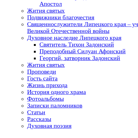
Апостол
Жития святых
Подвижники благочестия
Священнослужители Липецкого края – у
Великой Отечественной войны
Духовное наследие Липецкого края
Святитель Тихон Задонский
Преподобный Силуан Афонский
Георгий, затворник Задонский
Жития святых
Проповеди
Гость сайта
Жизнь прихода
История одного храма
Фотоальбомы
Записки паломников
Статьи
Рассказы
Духовная поэзия