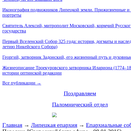
Иконография подвижников Липецкой земли. Прижизненные и
портреты
Святитель Алексий, митрополит Московский, кормчий Русског
государства
Первый Вселенский Собор 325 года: история, догматы и наслед
летию Никейского Собора)
Георгий, затворник Задонский, его жизненный путь и духовные
Жизнеописание Троекуровского затворника Илариона (1774–18
истории оптинской редакции
Все публикации →
Поздравляем
Паломнический отдел
Главная
→
Липецкая епархия
→
Епархиальные со