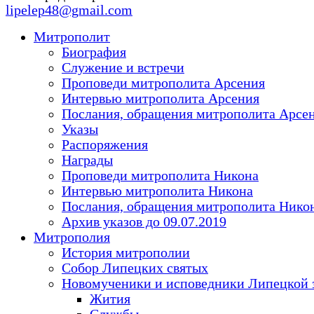
lipelep48@gmail.com
Митрополит
Биография
Служение и встречи
Проповеди митрополита Арсения
Интервью митрополита Арсения
Послания, обращения митрополита Арсе
Указы
Распоряжения
Награды
Проповеди митрополита Никона
Интервью митрополита Никона
Послания, обращения митрополита Нико
Архив указов до 09.07.2019
Митрополия
История митрополии
Собор Липецких святых
Новомученики и исповедники Липецкой 
Жития