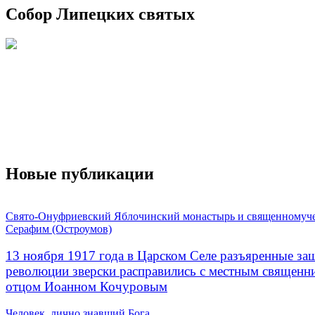
Собор Липецких святых
Новые публикации
Свято-Онуфриевский Яблочинский монастырь и священномуч
Серафим (Остроумов)
13 ноября 1917 года в Царском Селе разъяренные за
революции зверски расправились с местным священ
отцом Иоанном Кочуровым
Человек, лично знавший Бога