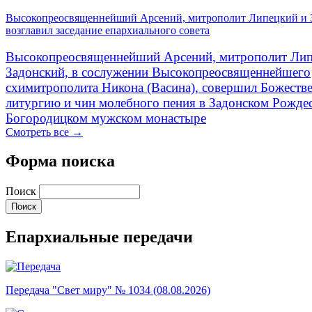
Высокопреосвященнейший Арсений, митрополит Липецкий и 
возглавил заседание епархиального совета
Высокопреосвященнейший Арсений, митрополит Лип
Задонский, в сослужении Высокопреосвященнейшего
схимитрополита Никона (Васина), совершил Божеств
литургию и чин молебного пения в Задонском Рожде
Богородицком мужском монастыре
Смотреть все →
Форма поиска
Поиск
Епархиальные передачи
Передача "Свет миру" № 1034 (08.08.2026)