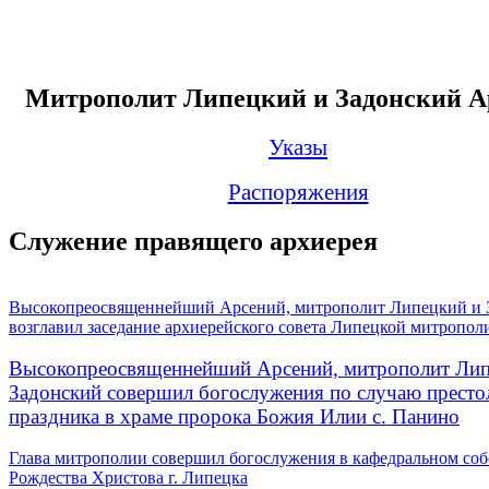
Митрополит Липецкий и Задонский А
Указы
Распоряжения
Служение правящего архиерея
Высокопреосвященнейший Арсений, митрополит Липецкий и 
возглавил заседание архиерейского совета Липецкой митропол
Высокопреосвященнейший Арсений, митрополит Лип
Задонский совершил богослужения по случаю престо
праздника в храме пророка Божия Илии с. Панино
Глава митрополии совершил богослужения в кафедральном соб
Рождества Христова г. Липецка