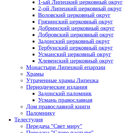
1-ый Липецкий церковный округ
2-ой Липецкий церковный округ
Воловский церковный округ
Грязинский церковный округ
Добринский церковный округ
Добровский церковный округ
Задонский церковный округ
Тербунский церковный округ
Усманский церковный округ
Хлевенский церковный округ
Монастыри Липецкой епархии
Храмы
Утраченные храмы Липецка
Периодические издания
Задонский паломник
Усмань православная
Дом православной книги
Паломнику
Телестудия
Передача "Свет миру"
Передача "Слово пастыря"