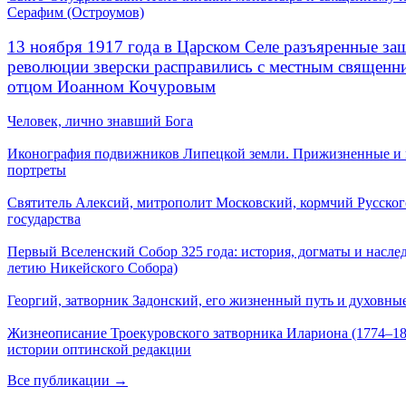
Серафим (Остроумов)
13 ноября 1917 года в Царском Селе разъяренные за
революции зверски расправились с местным священ
отцом Иоанном Кочуровым
Человек, лично знавший Бога
Иконография подвижников Липецкой земли. Прижизненные и
портреты
Святитель Алексий, митрополит Московский, кормчий Русског
государства
Первый Вселенский Собор 325 года: история, догматы и наслед
летию Никейского Собора)
Георгий, затворник Задонский, его жизненный путь и духовные
Жизнеописание Троекуровского затворника Илариона (1774–18
истории оптинской редакции
Все публикации →