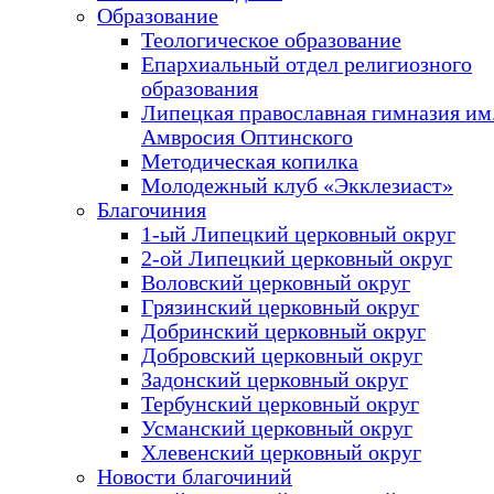
Образование
Теологическое образование
Епархиальный отдел религиозного
образования
Липецкая православная гимназия им.
Амвросия Оптинского
Методическая копилка
Молодежный клуб «Экклезиаст»
Благочиния
1-ый Липецкий церковный округ
2-ой Липецкий церковный округ
Воловский церковный округ
Грязинский церковный округ
Добринский церковный округ
Добровский церковный округ
Задонский церковный округ
Тербунский церковный округ
Усманский церковный округ
Хлевенский церковный округ
Новости благочиний