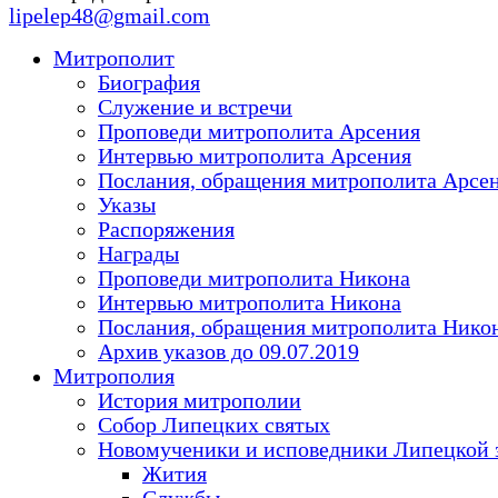
lipelep48@gmail.com
Митрополит
Биография
Служение и встречи
Проповеди митрополита Арсения
Интервью митрополита Арсения
Послания, обращения митрополита Арсе
Указы
Распоряжения
Награды
Проповеди митрополита Никона
Интервью митрополита Никона
Послания, обращения митрополита Нико
Архив указов до 09.07.2019
Митрополия
История митрополии
Собор Липецких святых
Новомученики и исповедники Липецкой 
Жития