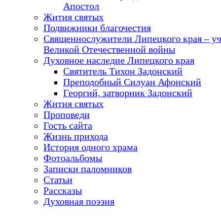
Апостол
Жития святых
Подвижники благочестия
Священнослужители Липецкого края – у
Великой Отечественной войны
Духовное наследие Липецкого края
Святитель Тихон Задонский
Преподобный Силуан Афонский
Георгий, затворник Задонский
Жития святых
Проповеди
Гость сайта
Жизнь прихода
История одного храма
Фотоальбомы
Записки паломников
Статьи
Рассказы
Духовная поэзия