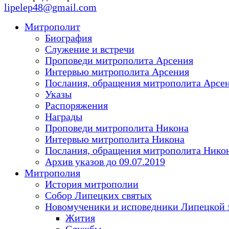
lipelep48@gmail.com
Митрополит
Биография
Служение и встречи
Проповеди митрополита Арсения
Интервью митрополита Арсения
Послания, обращения митрополита Арсе
Указы
Распоряжения
Награды
Проповеди митрополита Никона
Интервью митрополита Никона
Послания, обращения митрополита Нико
Архив указов до 09.07.2019
Митрополия
История митрополии
Собор Липецких святых
Новомученики и исповедники Липецкой 
Жития