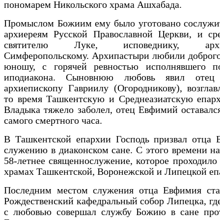
пономарем Никольского храма Ашхабада.
Промыслом Божиим ему было уготовано сослужи
архиереям Русской Православной Церкви, и ср
святителю Луке, исповеднику, архие
Симферопольскому. Архипастыри любили доброго
юношу, с горячей ревностью исполнявшего п
иподиакона. Сыновнюю любовь явил отец
архиепископу Гавриилу (Огородникову), возгла
то время Ташкентскую и Среднеазиатскую епарх
Владыка тяжело заболел, отец Евфимий оставалс
самого смертного часа.
В Ташкентской епархии Господь призвал отца 
служению в диаконском сане. С этого времени на
58-летнее священнослужение, которое проходило
храмах Ташкентской, Воронежской и Липецкой еп
Последним местом служения отца Евфимия ста
Рождественский кафедральный собор Липецка, где
с любовью совершал службу Божию в сане прот