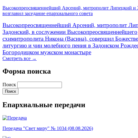
Высокопреосвященнейший Арсений, митрополит Липецкий и 
возглавил заседание епархиального совета
Высокопреосвященнейший Арсений, митрополит Лип
Задонский, в сослужении Высокопреосвященнейшего
схимитрополита Никона (Васина), совершил Божеств
литургию и чин молебного пения в Задонском Рожде
Богородицком мужском монастыре
Смотреть все →
Форма поиска
Поиск
Епархиальные передачи
Передача "Свет миру" № 1034 (08.08.2026)