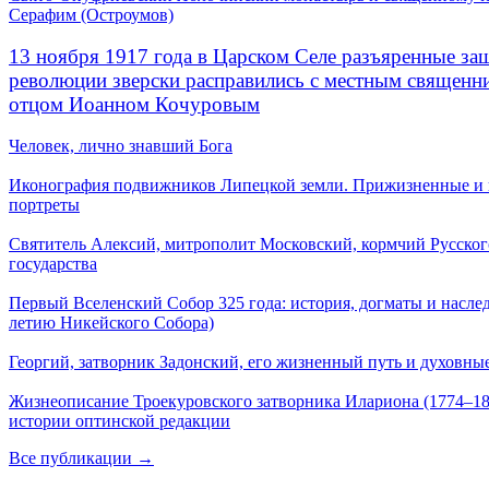
Серафим (Остроумов)
13 ноября 1917 года в Царском Селе разъяренные за
революции зверски расправились с местным священ
отцом Иоанном Кочуровым
Человек, лично знавший Бога
Иконография подвижников Липецкой земли. Прижизненные и
портреты
Святитель Алексий, митрополит Московский, кормчий Русског
государства
Первый Вселенский Собор 325 года: история, догматы и наслед
летию Никейского Собора)
Георгий, затворник Задонский, его жизненный путь и духовные
Жизнеописание Троекуровского затворника Илариона (1774–18
истории оптинской редакции
Все публикации →