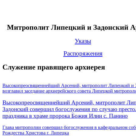
Митрополит Липецкий и Задонский А
Указы
Распоряжения
Служение правящего архиерея
Высокопреосвященнейший Арсений, митрополит Липецкий и 
возглавил заседание архиерейского совета Липецкой митропол
Высокопреосвященнейший Арсений, митрополит Лип
Задонский совершил богослужения по случаю престо
праздника в храме пророка Божия Илии с. Панино
Глава митрополии совершил богослужения в кафедральном соб
Рождества Христова г. Липецка