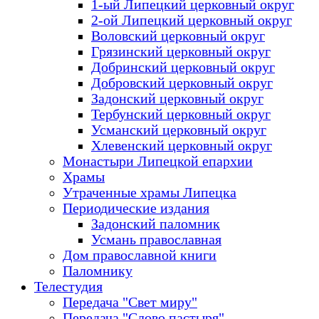
1-ый Липецкий церковный округ
2-ой Липецкий церковный округ
Воловский церковный округ
Грязинский церковный округ
Добринский церковный округ
Добровский церковный округ
Задонский церковный округ
Тербунский церковный округ
Усманский церковный округ
Хлевенский церковный округ
Монастыри Липецкой епархии
Храмы
Утраченные храмы Липецка
Периодические издания
Задонский паломник
Усмань православная
Дом православной книги
Паломнику
Телестудия
Передача "Свет миру"
Передача "Слово пастыря"