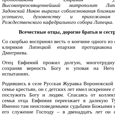
Высокопреосвященнейший митрополит Ли
Задонский Никон выразил соболезнования близки
усопшего, духовенству и прихожанам
Рождественского кафедрального собора Липецка.
Всечестные отцы, дорогие братья и сест
Со скорбью воспринял весть о кончине одного из
клириков Липецкой епархии протодиакона
Дмитриева.
Отец Евфимий прожил долгую, многотрудну
сохраняя верность Богу и уповая на Него
испытаниях.
Родившись в селе Русская Журавка Воронежской 
семье крестьян, он с детских лет имел искреннее 
послужить Богу и людям. Спасаясь от коллект
семья отца Евфимия переезжает в далекую Т
Именно там неисповедимыми судьбами Божьими н
его служение Господу – в двенадцать лет он с