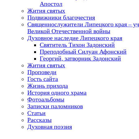
Апостол
Жития святых
Подвижники благочестия
Священнослужители Липецкого края – у
Великой Отечественной войны
Духовное наследие Липецкого края
Святитель Тихон Задонский
Преподобный Силуан Афонский
Георгий, затворник Задонский
Жития святых
Проповеди
Гость сайта
Жизнь прихода
История одного храма
Фотоальбомы
Записки паломников
Статьи
Рассказы
Духовная поэзия