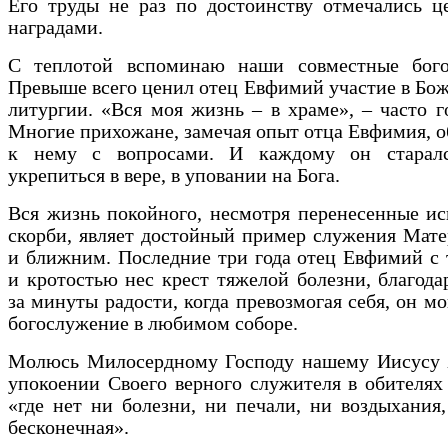
Его труды не раз по достоинству отмечались ц
наградами.
С теплотой вспоминаю наши совместные бого
Превыше всего ценил отец Евфимий участие в Бо
литургии. «Вся моя жизнь – в храме», – часто г
Многие прихожане, замечая опыт отца Евфимия, 
к нему с вопросами. И каждому он старал
укрепиться в вере, в уповании на Бога.
Вся жизнь покойного, несмотря перенесенные и
скорби, являет достойный пример служения Мат
и ближним. Последние три года отец Евфимий с
и кротостью нес крест тяжелой болезни, благода
за минуты радости, когда превозмогая себя, он мо
богослужение в любимом соборе.
Молюсь Милосердному Господу нашему Иисусу 
упокоении Своего верного служителя в обителях
«где нет ни болезни, ни печали, ни воздыхания
бесконечная».