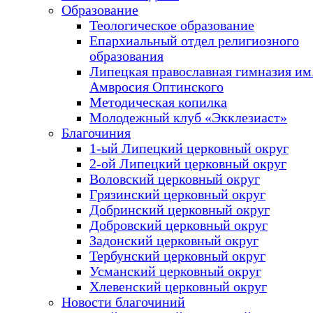
Образование
Теологическое образование
Епархиальный отдел религиозного
образования
Липецкая православная гимназия им.
Амвросия Оптинского
Методическая копилка
Молодежный клуб «Экклезиаст»
Благочиния
1-ый Липецкий церковный округ
2-ой Липецкий церковный округ
Воловский церковный округ
Грязинский церковный округ
Добринский церковный округ
Добровский церковный округ
Задонский церковный округ
Тербунский церковный округ
Усманский церковный округ
Хлевенский церковный округ
Новости благочиний