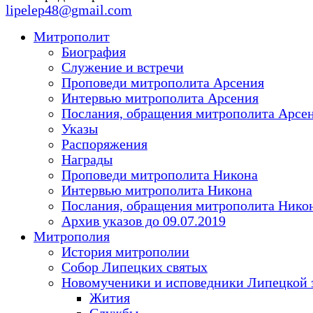
lipelep48@gmail.com
Митрополит
Биография
Служение и встречи
Проповеди митрополита Арсения
Интервью митрополита Арсения
Послания, обращения митрополита Арсе
Указы
Распоряжения
Награды
Проповеди митрополита Никона
Интервью митрополита Никона
Послания, обращения митрополита Нико
Архив указов до 09.07.2019
Митрополия
История митрополии
Собор Липецких святых
Новомученики и исповедники Липецкой 
Жития