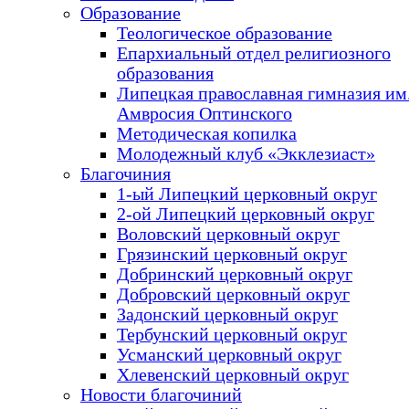
Образование
Теологическое образование
Епархиальный отдел религиозного
образования
Липецкая православная гимназия им.
Амвросия Оптинского
Методическая копилка
Молодежный клуб «Экклезиаст»
Благочиния
1-ый Липецкий церковный округ
2-ой Липецкий церковный округ
Воловский церковный округ
Грязинский церковный округ
Добринский церковный округ
Добровский церковный округ
Задонский церковный округ
Тербунский церковный округ
Усманский церковный округ
Хлевенский церковный округ
Новости благочиний