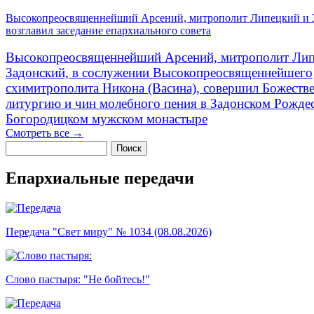
Высокопреосвященнейший Арсений, митрополит Липецкий и 
возглавил заседание епархиального совета
Высокопреосвященнейший Арсений, митрополит Лип
Задонский, в сослужении Высокопреосвященнейшего
схимитрополита Никона (Васина), совершил Божеств
литургию и чин молебного пения в Задонском Рожде
Богородицком мужском монастыре
Смотреть все →
Поиск
Форма поиска
Епархиальные передачи
Передача "Свет миру" № 1034 (08.08.2026)
Слово пастыря: "Не бойтесь!"