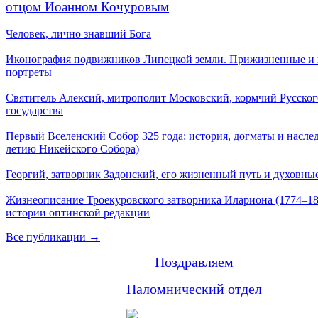
отцом Иоанном Кочуровым
Человек, лично знавший Бога
Иконография подвижников Липецкой земли. Прижизненные и
портреты
Святитель Алексий, митрополит Московский, кормчий Русског
государства
Первый Вселенский Собор 325 года: история, догматы и наслед
летию Никейского Собора)
Георгий, затворник Задонский, его жизненный путь и духовные
Жизнеописание Троекуровского затворника Илариона (1774–18
истории оптинской редакции
Все публикации →
Поздравляем
Паломнический отдел