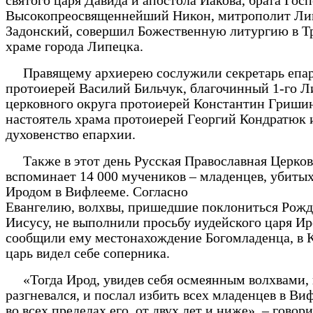
святого царя Давида и апостола Иакова, брата Госп
Высокопреосвященнейший Никон, митрополит Ли
Задонский, совершил Божественную литургию в 
храме города Липецка.
Правящему архиерею сослужили секретарь епа
протоиерей Василий Бильчук, благочинный 1-го Л
церковного округа протоиерей Константин Гриши
настоятель храма протоиерей Георгий Кондратюк 
духовенство епархии.
Также в этот день Русская Православная Церков
вспоминает 14 000 мучеников – младенцев, убиты
Иродом в Вифлееме. Согласно
Евангелию, волхвы, пришедшие поклониться Рож
Иисусу, не выполнили просьбу иудейского царя Ир
сообщили ему местонахождение Богомладенца, в 
царь видел себе соперника.
«Тогда Ирод, увидев себя осмеянным волхвами, 
разгневался, и послал избить всех младенцев в Ви
во всех пределах его, от двух лет и ниже», – говори