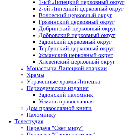
1-ый Липецкий церковный округ
2-ой Липецкий церковный округ
Воловский церковный округ
Грязинский церковный округ
Добринский церковный округ
Добровский церковный округ
Задонский церковный округ
Тербунский церковный округ
Усманский церковный округ
Хлевенский церковный округ
Монастыри Липецкой епархии
Храмы
Утраченные храмы Липецка
Периодические издания
Задонский паломник
Усмань православная
Дом православной книги
Паломнику
Телестудия
Передача "Свет миру"
Передача "Слово пастыря"