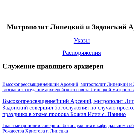
Митрополит Липецкий и Задонский А
Указы
Распоряжения
Служение правящего архиерея
Высокопреосвященнейший Арсений, митрополит Липецкий и 
возглавил заседание архиерейского совета Липецкой митропол
Высокопреосвященнейший Арсений, митрополит Лип
Задонский совершил богослужения по случаю престо
праздника в храме пророка Божия Илии с. Панино
Глава митрополии совершил богослужения в кафедральном соб
Рождества Христова г. Липецка