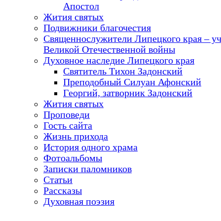
Апостол
Жития святых
Подвижники благочестия
Священнослужители Липецкого края – у
Великой Отечественной войны
Духовное наследие Липецкого края
Святитель Тихон Задонский
Преподобный Силуан Афонский
Георгий, затворник Задонский
Жития святых
Проповеди
Гость сайта
Жизнь прихода
История одного храма
Фотоальбомы
Записки паломников
Статьи
Рассказы
Духовная поэзия