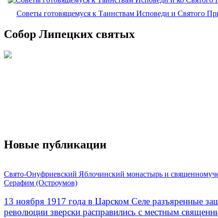
Советы готовящемуся к Таинствам Исповеди и Святого П
Собор Липецких святых
Новые публикации
Свято-Онуфриевский Яблочинский монастырь и священномуч
Серафим (Остроумов)
13 ноября 1917 года в Царском Селе разъяренные за
революции зверски расправились с местным священ