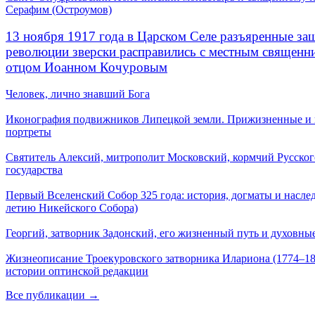
Серафим (Остроумов)
13 ноября 1917 года в Царском Селе разъяренные за
революции зверски расправились с местным священ
отцом Иоанном Кочуровым
Человек, лично знавший Бога
Иконография подвижников Липецкой земли. Прижизненные и
портреты
Святитель Алексий, митрополит Московский, кормчий Русског
государства
Первый Вселенский Собор 325 года: история, догматы и наслед
летию Никейского Собора)
Георгий, затворник Задонский, его жизненный путь и духовные
Жизнеописание Троекуровского затворника Илариона (1774–18
истории оптинской редакции
Все публикации →