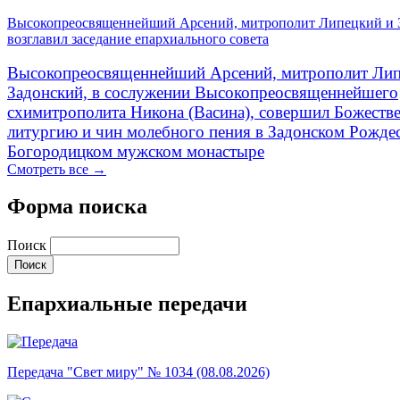
Высокопреосвященнейший Арсений, митрополит Липецкий и 
возглавил заседание епархиального совета
Высокопреосвященнейший Арсений, митрополит Лип
Задонский, в сослужении Высокопреосвященнейшего
схимитрополита Никона (Васина), совершил Божеств
литургию и чин молебного пения в Задонском Рожде
Богородицком мужском монастыре
Смотреть все →
Форма поиска
Поиск
Епархиальные передачи
Передача "Свет миру" № 1034 (08.08.2026)