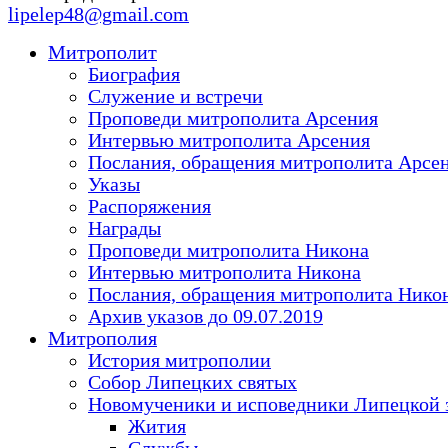
lipelep48@gmail.com
Митрополит
Биография
Служение и встречи
Проповеди митрополита Арсения
Интервью митрополита Арсения
Послания, обращения митрополита Арсе
Указы
Распоряжения
Награды
Проповеди митрополита Никона
Интервью митрополита Никона
Послания, обращения митрополита Нико
Архив указов до 09.07.2019
Митрополия
История митрополии
Собор Липецких святых
Новомученики и исповедники Липецкой 
Жития