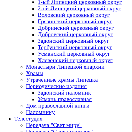
1-ый Липецкий церковный округ
2-ой Липецкий церковный округ
Воловский церковный округ
Грязинский церковный округ
Добринский церковный округ
Добровский церковный округ
Задонский церковный округ
Тербунский церковный округ
Усманский церковный округ
Хлевенский церковный округ
Монастыри Липецкой епархии
Храмы
Утраченные храмы Липецка
Периодические издания
Задонский паломник
Усмань православная
Дом православной книги
Паломнику
Телестудия
Передача "Свет миру"
Передача "Слово пастыря"