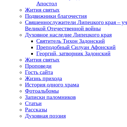
Апостол
Жития святых
Подвижники благочестия
Священнослужители Липецкого края – у
Великой Отечественной войны
Духовное наследие Липецкого края
Святитель Тихон Задонский
Преподобный Силуан Афонский
Георгий, затворник Задонский
Жития святых
Проповеди
Гость сайта
Жизнь прихода
История одного храма
Фотоальбомы
Записки паломников
Статьи
Рассказы
Духовная поэзия