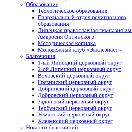
Образование
Теологическое образование
Епархиальный отдел религиозного
образования
Липецкая православная гимназия им.
Амвросия Оптинского
Методическая копилка
Молодежный клуб «Экклезиаст»
Благочиния
1-ый Липецкий церковный округ
2-ой Липецкий церковный округ
Воловский церковный округ
Грязинский церковный округ
Добринский церковный округ
Добровский церковный округ
Задонский церковный округ
Тербунский церковный округ
Усманский церковный округ
Хлевенский церковный округ
Новости благочиний