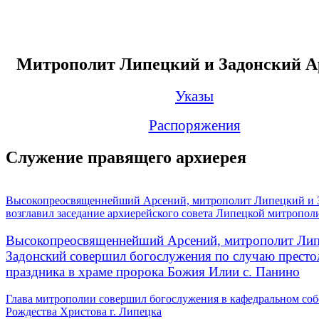
Митрополит Липецкий и Задонский А
Указы
Распоряжения
Служение правящего архиерея
Высокопреосвященнейший Арсений, митрополит Липецкий и 
возглавил заседание архиерейского совета Липецкой митропол
Высокопреосвященнейший Арсений, митрополит Лип
Задонский совершил богослужения по случаю престо
праздника в храме пророка Божия Илии с. Панино
Глава митрополии совершил богослужения в кафедральном соб
Рождества Христова г. Липецка