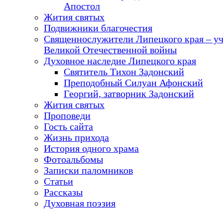
Апостол
Жития святых
Подвижники благочестия
Священнослужители Липецкого края – у
Великой Отечественной войны
Духовное наследие Липецкого края
Святитель Тихон Задонский
Преподобный Силуан Афонский
Георгий, затворник Задонский
Жития святых
Проповеди
Гость сайта
Жизнь прихода
История одного храма
Фотоальбомы
Записки паломников
Статьи
Рассказы
Духовная поэзия