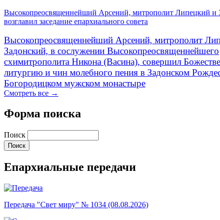
Высокопреосвященнейший Арсений, митрополит Липецкий и 
возглавил заседание епархиального совета
Высокопреосвященнейший Арсений, митрополит Лип
Задонский, в сослужении Высокопреосвященнейшего
схимитрополита Никона (Васина), совершил Божеств
литургию и чин молебного пения в Задонском Рожде
Богородицком мужском монастыре
Смотреть все →
Форма поиска
Поиск
Епархиальные передачи
Передача "Свет миру" № 1034 (08.08.2026)