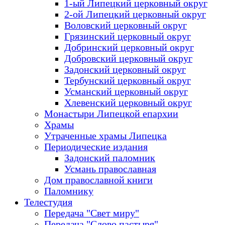
1-ый Липецкий церковный округ
2-ой Липецкий церковный округ
Воловский церковный округ
Грязинский церковный округ
Добринский церковный округ
Добровский церковный округ
Задонский церковный округ
Тербунский церковный округ
Усманский церковный округ
Хлевенский церковный округ
Монастыри Липецкой епархии
Храмы
Утраченные храмы Липецка
Периодические издания
Задонский паломник
Усмань православная
Дом православной книги
Паломнику
Телестудия
Передача "Свет миру"
Передача "Слово пастыря"