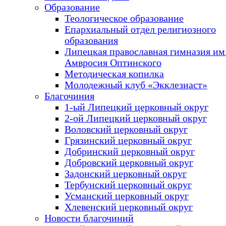
Образование
Теологическое образование
Епархиальный отдел религиозного
образования
Липецкая православная гимназия им.
Амвросия Оптинского
Методическая копилка
Молодежный клуб «Экклезиаст»
Благочиния
1-ый Липецкий церковный округ
2-ой Липецкий церковный округ
Воловский церковный округ
Грязинский церковный округ
Добринский церковный округ
Добровский церковный округ
Задонский церковный округ
Тербунский церковный округ
Усманский церковный округ
Хлевенский церковный округ
Новости благочиний