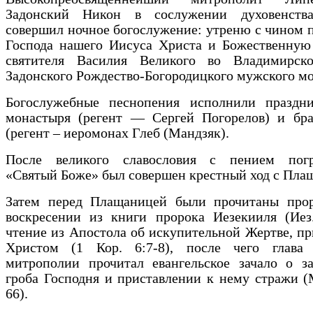
Задонский Никон в сослужении духовенств
совершил ночное богослужение: утреню с чином 
Господа нашего Иисуса Христа и Божественную
святителя Василия Великого во Владимирск
Задонского Рождество-Богородицкого мужского м
Богослужебные песнопения исполнили праздн
монастыря (регент — Сергей Погорелов) и бра
(регент – иеромонах Глеб (Мандзяк).
После великого славословия с пением погр
«Святый Боже» был совершен крестный ход с Пла
Затем перед Плащаницей были прочитаны прор
воскресении из книги пророка Иезекииля (Иез.
чтение из Апостола об искупительной Жертве, п
Христом (1 Кор. 6:7-8), после чего глава
митрополии прочитал евангельское зачало о за
гроба Господня и приставлении к нему стражи (
66).