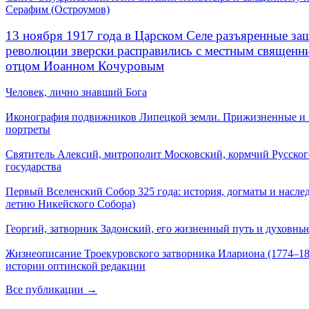
Серафим (Остроумов)
13 ноября 1917 года в Царском Селе разъяренные за
революции зверски расправились с местным священ
отцом Иоанном Кочуровым
Человек, лично знавший Бога
Иконография подвижников Липецкой земли. Прижизненные и
портреты
Святитель Алексий, митрополит Московский, кормчий Русског
государства
Первый Вселенский Собор 325 года: история, догматы и наслед
летию Никейского Собора)
Георгий, затворник Задонский, его жизненный путь и духовные
Жизнеописание Троекуровского затворника Илариона (1774–18
истории оптинской редакции
Все публикации →