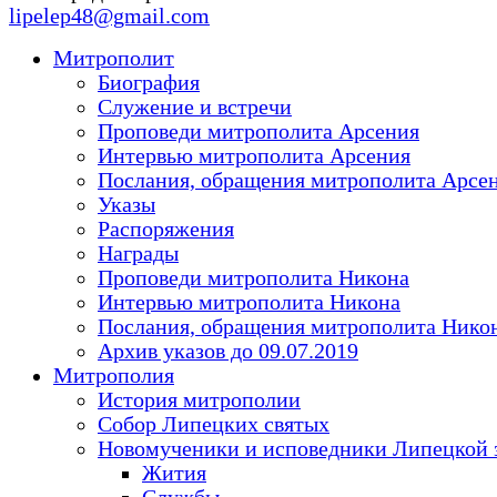
lipelep48@gmail.com
Митрополит
Биография
Служение и встречи
Проповеди митрополита Арсения
Интервью митрополита Арсения
Послания, обращения митрополита Арсе
Указы
Распоряжения
Награды
Проповеди митрополита Никона
Интервью митрополита Никона
Послания, обращения митрополита Нико
Архив указов до 09.07.2019
Митрополия
История митрополии
Собор Липецких святых
Новомученики и исповедники Липецкой 
Жития