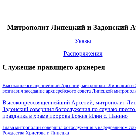
Митрополит Липецкий и Задонский А
Указы
Распоряжения
Служение правящего архиерея
Высокопреосвященнейший Арсений, митрополит Липецкий и 
возглавил заседание архиерейского совета Липецкой митропол
Высокопреосвященнейший Арсений, митрополит Лип
Задонский совершил богослужения по случаю престо
праздника в храме пророка Божия Илии с. Панино
Глава митрополии совершил богослужения в кафедральном соб
Рождества Христова г. Липецка