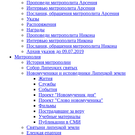
Проповеди митрополита Арсения
Интервью митрополита Арсения
Послания, обращения митрополита Арсения
Указы
Распоряжения
Награды
Проповеди митрополита Никона
Интервью митрополита Никона
Послания, обращения митрополита Никона
Архив указов до 09.07.2019
Митрополия
История митрополии
Собор Липецких святых
Новомученики и исповедники Липецкой земли
Жития
Службы
События
Проект "Новомученик дня"
Проект "Слово новомученика"
Фильмы
Пострадавшие за веру
Учебные материалы
Публикации в СМИ
Святыни липецкой земли
Елецкая епархия