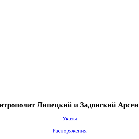
трополит Липецкий и Задонский Арсе
Указы
Распоряжения