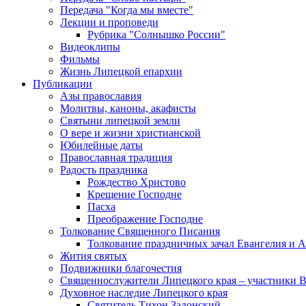
Передача "Когда мы вместе"
Лекции и проповеди
Рубрика "Солнышко России"
Видеоклипы
Фильмы
Жизнь Липецкой епархии
Публикации
Азы православия
Молитвы, каноны, акафисты
Святыни липецкой земли
О вере и жизни христианской
Юбилейные даты
Православная традиция
Радость праздника
Рождество Христово
Крещение Господне
Пасха
Преображение Господне
Толкование Священного Писания
Толкование праздничных зачал Евангелия и 
Жития святых
Подвижники благочестия
Священнослужители Липецкого края – участники 
Духовное наследие Липецкого края
Святитель Тихон Задонский