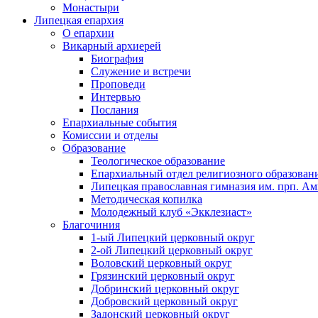
Монастыри
Липецкая епархия
О епархии
Викарный архиерей
Биография
Служение и встречи
Проповеди
Интервью
Послания
Епархиальные события
Комиссии и отделы
Образование
Теологическое образование
Епархиальный отдел религиозного образован
Липецкая православная гимназия им. прп. А
Методическая копилка
Молодежный клуб «Экклезиаст»
Благочиния
1-ый Липецкий церковный округ
2-ой Липецкий церковный округ
Воловский церковный округ
Грязинский церковный округ
Добринский церковный округ
Добровский церковный округ
Задонский церковный округ