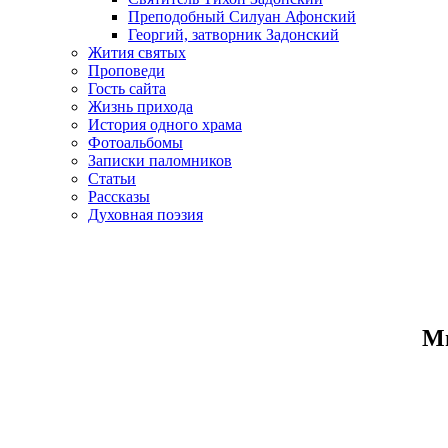
Преподобный Силуан Афонский
Георгий, затворник Задонский
Жития святых
Проповеди
Гость сайта
Жизнь прихода
История одного храма
Фотоальбомы
Записки паломников
Статьи
Рассказы
Духовная поэзия
Ми