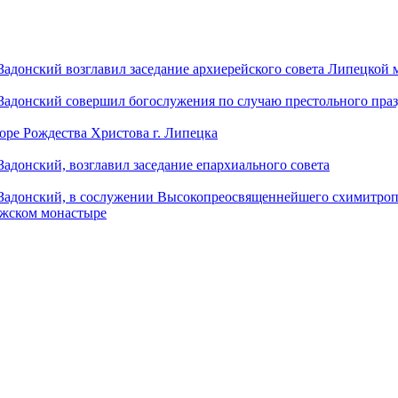
донский возглавил заседание архиерейского совета Липецкой
донский совершил богослужения по случаю престольного праз
оре Рождества Христова г. Липецка
донский, возглавил заседание епархиального совета
адонский, в сослужении Высокопреосвященнейшего схимитропо
ужском монастыре