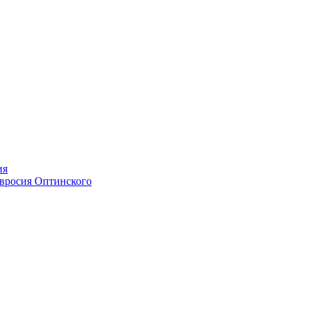
ия
мвросия Оптинского