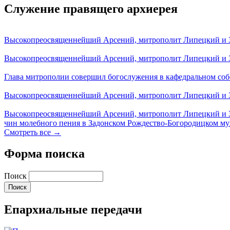
Служение правящего архиерея
Высокопреосвященнейший Арсений, митрополит Липецкий и За
Высокопреосвященнейший Арсений, митрополит Липецкий и За
Глава митрополии совершил богослужения в кафедральном соб
Высокопреосвященнейший Арсений, митрополит Липецкий и За
Высокопреосвященнейший Арсений, митрополит Липецкий и З
чин молебного пения в Задонском Рождество-Богородицком м
Смотреть все →
Форма поиска
Поиск
Епархиальные передачи