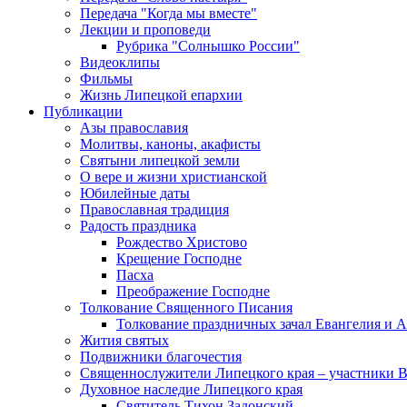
Передача "Когда мы вместе"
Лекции и проповеди
Рубрика "Солнышко России"
Видеоклипы
Фильмы
Жизнь Липецкой епархии
Публикации
Азы православия
Молитвы, каноны, акафисты
Святыни липецкой земли
О вере и жизни христианской
Юбилейные даты
Православная традиция
Радость праздника
Рождество Христово
Крещение Господне
Пасха
Преображение Господне
Толкование Священного Писания
Толкование праздничных зачал Евангелия и 
Жития святых
Подвижники благочестия
Священнослужители Липецкого края – участники 
Духовное наследие Липецкого края
Святитель Тихон Задонский