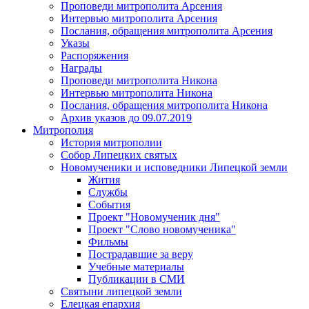
Проповеди митрополита Арсения
Интервью митрополита Арсения
Послания, обращения митрополита Арсения
Указы
Распоряжения
Награды
Проповеди митрополита Никона
Интервью митрополита Никона
Послания, обращения митрополита Никона
Архив указов до 09.07.2019
Митрополия
История митрополии
Собор Липецких святых
Новомученики и исповедники Липецкой земли
Жития
Службы
События
Проект "Новомученик дня"
Проект "Слово новомученика"
Фильмы
Пострадавшие за веру
Учебные материалы
Публикации в СМИ
Святыни липецкой земли
Елецкая епархия