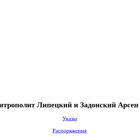
трополит Липецкий и Задонский Арсе
Указы
Распоряжения