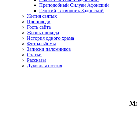
Преподобный Силуан Афонский
Георгий, затворник Задонский
Жития святых
Проповеди
Гость сайта
Жизнь прихода
История одного храма
Фотоальбомы
Записки паломников
Статьи
Рассказы
Духовная поэзия
Ми