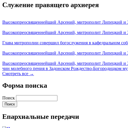
Служение правящего архиерея
Высокопреосвященнейший Арсений, митрополит Липецкий и За
Высокопреосвященнейший Арсений, митрополит Липецкий и За
Глава митрополии совершил богослужения в кафедральном соб
Высокопреосвященнейший Арсений, митрополит Липецкий и За
Высокопреосвященнейший Арсений, митрополит Липецкий и З
чин молебного пения в Задонском Рождество-Богородицком м
Смотреть все →
Форма поиска
Поиск
Епархиальные передачи