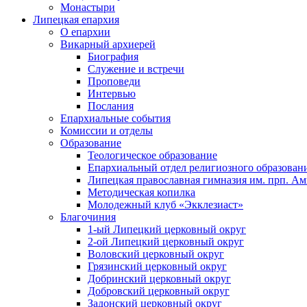
Монастыри
Липецкая епархия
О епархии
Викарный архиерей
Биография
Служение и встречи
Проповеди
Интервью
Послания
Епархиальные события
Комиссии и отделы
Образование
Теологическое образование
Епархиальный отдел религиозного образован
Липецкая православная гимназия им. прп. А
Методическая копилка
Молодежный клуб «Экклезиаст»
Благочиния
1-ый Липецкий церковный округ
2-ой Липецкий церковный округ
Воловский церковный округ
Грязинский церковный округ
Добринский церковный округ
Добровский церковный округ
Задонский церковный округ