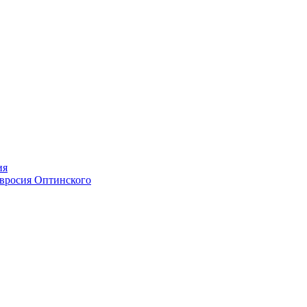
ия
мвросия Оптинского