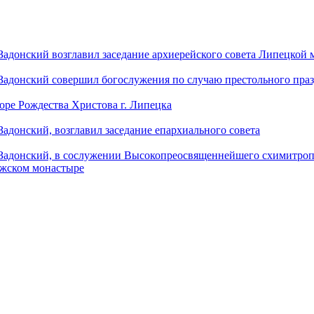
донский возглавил заседание архиерейского совета Липецкой
донский совершил богослужения по случаю престольного праз
оре Рождества Христова г. Липецка
донский, возглавил заседание епархиального совета
адонский, в сослужении Высокопреосвященнейшего схимитропо
ужском монастыре