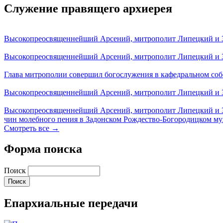
Служение правящего архиерея
Высокопреосвященнейший Арсений, митрополит Липецкий и За
Высокопреосвященнейший Арсений, митрополит Липецкий и За
Глава митрополии совершил богослужения в кафедральном соб
Высокопреосвященнейший Арсений, митрополит Липецкий и За
Высокопреосвященнейший Арсений, митрополит Липецкий и З
чин молебного пения в Задонском Рождество-Богородицком м
Смотреть все →
Форма поиска
Поиск
Епархиальные передачи