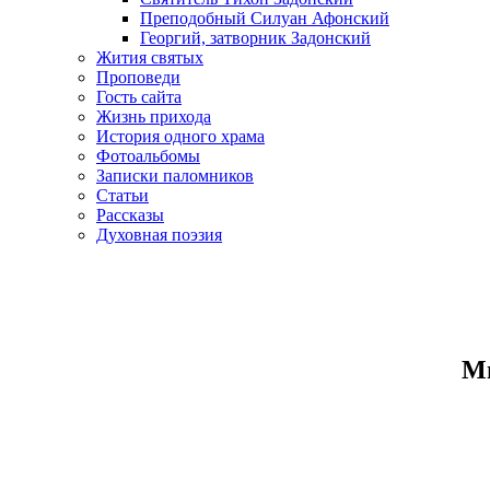
Преподобный Силуан Афонский
Георгий, затворник Задонский
Жития святых
Проповеди
Гость сайта
Жизнь прихода
История одного храма
Фотоальбомы
Записки паломников
Статьи
Рассказы
Духовная поэзия
Ми