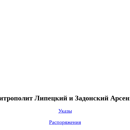
трополит Липецкий и Задонский Арсе
Указы
Распоряжения