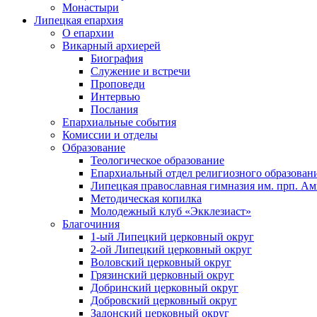
Монастыри
Липецкая епархия
О епархии
Викарный архиерей
Биография
Служение и встречи
Проповеди
Интервью
Послания
Епархиальные события
Комиссии и отделы
Образование
Теологическое образование
Епархиальный отдел религиозного образован
Липецкая православная гимназия им. прп. А
Методическая копилка
Молодежный клуб «Экклезиаст»
Благочиния
1-ый Липецкий церковный округ
2-ой Липецкий церковный округ
Воловский церковный округ
Грязинский церковный округ
Добринский церковный округ
Добровский церковный округ
Задонский церковный округ