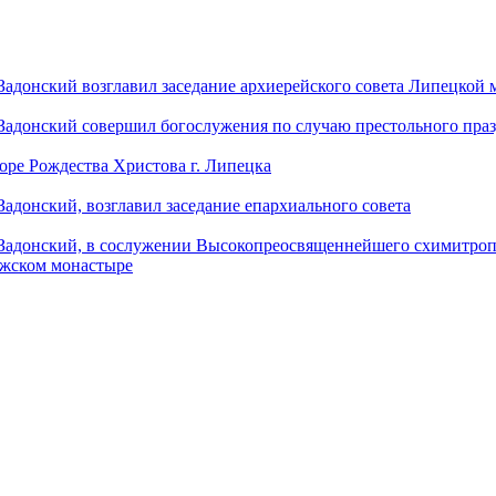
донский возглавил заседание архиерейского совета Липецкой
донский совершил богослужения по случаю престольного праз
оре Рождества Христова г. Липецка
донский, возглавил заседание епархиального совета
адонский, в сослужении Высокопреосвященнейшего схимитропо
ужском монастыре