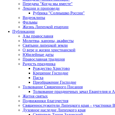
Передача "Когда мы вместе"
Лекции и проповеди
Рубрика "Солнышко России"
Видеоклипы
Фильмы
Жизнь Липецкой епархии
Публикации
Азы православия
Молитвы, каноны, акафисты
Святыни липецкой земли
О вере и жизни христианской
Юбилейные даты
Православная традиция
Радость праздника
Рождество Христово
Крещение Господне
Пасха
Преображение Господне
Толкование Священного Писания
Толкование праздничных зачал Евангелия и 
Жития святых
Подвижники благочестия
Священнослужители Липецкого края – участники 
Духовное наследие Липецкого края
Святитель Тихон Задонский