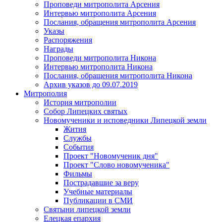
Проповеди митрополита Арсения
Интервью митрополита Арсения
Послания, обращения митрополита Арсения
Указы
Распоряжения
Награды
Проповеди митрополита Никона
Интервью митрополита Никона
Послания, обращения митрополита Никона
Архив указов до 09.07.2019
Митрополия
История митрополии
Собор Липецких святых
Новомученики и исповедники Липецкой земли
Жития
Службы
События
Проект "Новомученик дня"
Проект "Слово новомученика"
Фильмы
Пострадавшие за веру
Учебные материалы
Публикации в СМИ
Святыни липецкой земли
Елецкая епархия