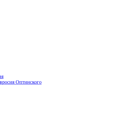
ия
мвросия Оптинского