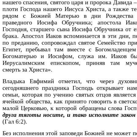
нашего спасения, святого царя и пророка Давида –
плоти Господа нашего Иисуса Христа, а также те
рядом с Божией Матерью в дни Рождества 
праведного Иосифа Обручника; апостола Иако
Господня, старшего сына Иосифа Обручника от е
брака. Апостол Иаков вспоминается в эти дни, п
по преданию, сопровождал святое Семейство при
Египет, пребывал там вместе с Богомладенцем
Богоматерью и Иосифом, служа им. Иаков б
Иерусалимским епископом, приняв там муч
смерть за Христа».
Владыка Евфимий отметил, что через духов
сегодняшнего праздника Господь открывает нам
семьи, которая по учению святых отцов является
ячейкой общества, как принято говорить в светско
малой Церковью, к которой обращены слова Гос
друга тяготы носите, и тако исполните закон
(Гал 6:2).
Без исполнения этой заповеди Божией не может 