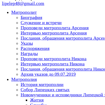
lipelep48@gmail.com
Митрополит
Биография
Служение и встречи
Проповеди митрополита Арсения
Интервью митрополита Арсения
Послания, обращения митрополита Арсе
Указы
Распоряжения
Награды
Проповеди митрополита Никона
Интервью митрополита Никона
Послания, обращения митрополита Нико
Архив указов до 09.07.2019
Митрополия
История митрополии
Собор Липецких святых
Новомученики и исповедники Липецкой 
Жития