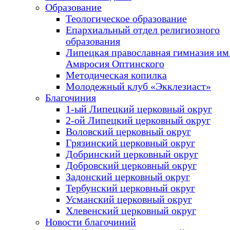
Образование
Теологическое образование
Епархиальный отдел религиозного
образования
Липецкая православная гимназия им.
Амвросия Оптинского
Методическая копилка
Молодежный клуб «Экклезиаст»
Благочиния
1-ый Липецкий церковный округ
2-ой Липецкий церковный округ
Воловский церковный округ
Грязинский церковный округ
Добринский церковный округ
Добровский церковный округ
Задонский церковный округ
Тербунский церковный округ
Усманский церковный округ
Хлевенский церковный округ
Новости благочиний