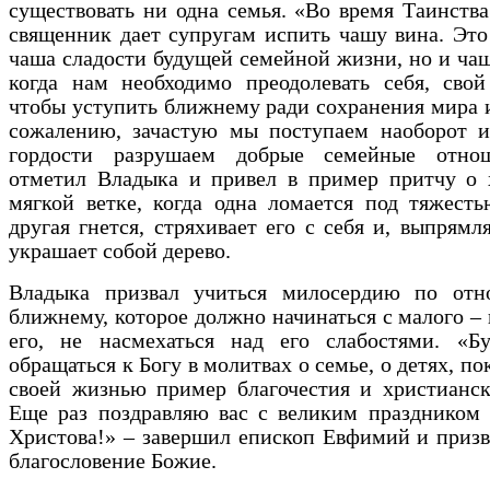
существовать ни одна семья. «Во время Таинств
священник дает супругам
испить
чашу вина. Это
чаша сладости будущей семейной жизни, но и чаш
когда нам необходимо преодолевать себя, свой
чтобы уступить ближнему ради сохранения мира 
сожалению, зачастую мы поступаем наоборот и
гордости разрушаем добрые семейные отно
отметил Владыка и привел в пример притчу о 
мягкой ветке, когда одна ломается под тяжесть
другая гнется, стряхивает его с себя и, выпрямля
украшает собой дерево.
Владыка призвал учиться милосердию по от
ближнему, которое должно начинаться с малого – 
его, не насмехаться над его слабостями. «Б
обращаться к Богу в молитвах о семье, о детях, п
своей жизнью пример благочестия и христианск
Еще раз поздравляю вас с великим праздником 
Христова!» – завершил епископ Евфимий и призв
благословение Божие.