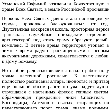
Усманский Евфимий возглавили Божественную л
храме Всех Святых, в земле Российской просиявши
Церковь Всех Святых давно стала настоящим у
города, продолжая благоукрашаться от го
Двухэтажная воскресная школа, просторная церков
трапезная, служебные приходские строения
архитектурой под стать храму образуют целый
комплекс. В летнее время территория утопает в
зимнее время радуют расчищенными с особы
аккуратными дорожками, свидетельствуя о любв
к Дому Божьему.
Но особой радостью является начало работ по 
храма настенной росписью. К настоящему
полностью расписаны алтарь, иконостас и притво
еще большой объем работ, но уже радует души
струящаяся с настенных фресок теплым светом 
обрамляющая прекрасные лики Спасителя, 
Богородицы, Ангелов и святых, взирающих на
переступающего порог храма, очами полным