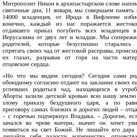
Митрополит Никон в архипастырском слове напом
святочные дни, 11 января, мы совершаем память
14000 младенцев, от Ирода в Вифлееме изби
конечно, каждый из нас поражается жестоко
отдавшего приказ погубить всех младенцев в
Иерусалима от двух лет и младше. Мы сопережи
родителей, которые безуспешно старались 
спрятать своих чад от жестокой расправы, происх
их глазах, разрывая от горя на части мате
отцовские сердца.
«Но что мы видим сегодня? Сегодня сами ро
обоюдному согласию отдают на заклание своих е
успевших родиться чад, находящихся в утроб
Аборты залили детской кровью всю нашу землю 
злому приказу бездушного царя, а по рав
приговору самых близких и дорогих людей – отца
– с горечью подчеркнул Владыка. – Дорогие, ес
зачался во чреве матери, значит он хочет уви
появиться на свет Божий. Не лишайте его дара
лишайте себя радости материнства, отцовства