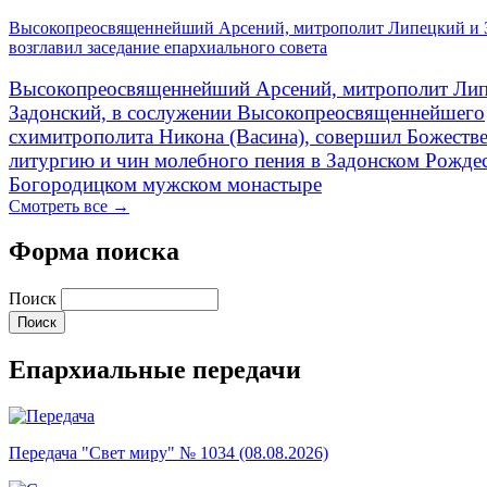
Высокопреосвященнейший Арсений, митрополит Липецкий и 
возглавил заседание епархиального совета
Высокопреосвященнейший Арсений, митрополит Лип
Задонский, в сослужении Высокопреосвященнейшего
схимитрополита Никона (Васина), совершил Божеств
литургию и чин молебного пения в Задонском Рожде
Богородицком мужском монастыре
Смотреть все →
Форма поиска
Поиск
Епархиальные передачи
Передача "Свет миру" № 1034 (08.08.2026)