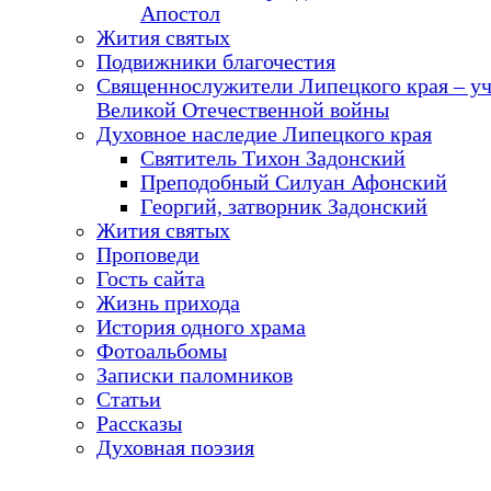
Апостол
Жития святых
Подвижники благочестия
Священнослужители Липецкого края – у
Великой Отечественной войны
Духовное наследие Липецкого края
Святитель Тихон Задонский
Преподобный Силуан Афонский
Георгий, затворник Задонский
Жития святых
Проповеди
Гость сайта
Жизнь прихода
История одного храма
Фотоальбомы
Записки паломников
Статьи
Рассказы
Духовная поэзия