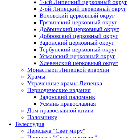
1-ый Липецкий церковный округ
2-ой Липецкий церковный округ
Воловский церковный округ
Грязинский церковный округ
Добринский церковный округ
Добровский церковный округ
Задонский церковный округ
Тербунский церковный округ
Усманский церковный округ
Хлевенский церковный округ
Монастыри Липецкой епархии
Храмы
Утраченные храмы Липецка
Периодические издания
Задонский паломник
Усмань православная
Дом православной книги
Паломнику
Телестудия
Передача "Свет миру"
Передача "Слово пастыря"