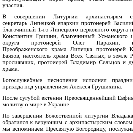
участия.
В совершении Литургии архипастырям со
секретарь Липецкой епархии протоиерей Васили
благочинный 1-го Липецкого церковного округа 
Константин Гришин, благочинный Усманского ц
округа протоиерей Олег Парахин, на
Преображенского храма Липецка протоиерей К
Баязов, настоятель храма Всех Святых, в земле 
просиявших, протоиерей Владимир Сельцов и ду
храма.
Богослужебные песнопения исполнял праздн
прихода под управлением Алексея Грушихина.
После сугубой ектении Преосвященнейший Евфим
молитву о мире в Украине.
По завершении Божественной литургии Владык
обратился к верующим с архипастырским словом
мы вспоминаем Пресвятую Богородицу, послужи