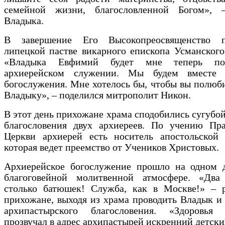
семейной жизни, благословленной Богом», 
Владыка.
В завершение Его Высокопреосвященство п
липецкой пастве викарного епископа Усманског
«Владыка Евфимий будет мне теперь по
архиерейском служении. Мы будем вместе 
богослужения. Мне хотелось бы, чтобы вы полюб
Владыку», – поделился митрополит Никон.
В этот день прихожане храма сподобились сугубой
благословения двух архиереев. По учению Пра
Церкви архиерей есть носитель апостольской б
которая ведет преемство от Учеников Христовых.
Архиерейское богослужение прошло на одном 
благоговейной молитвенной атмосфере. «Два 
столько батюшек! Служба, как в Москве!» – р
прихожане, выходя из храма проводить Владык и
архипастырского благословения. «Здоровья
прозвучал в адрес архипастырей искренний детски