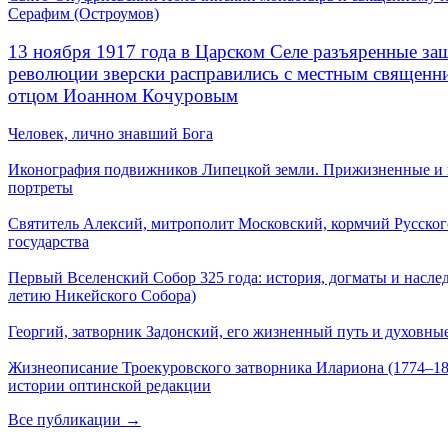
Серафим (Остроумов)
13 ноября 1917 года в Царском Селе разъяренные за
революции зверски расправились с местным священ
отцом Иоанном Кочуровым
Человек, лично знавший Бога
Иконография подвижников Липецкой земли. Прижизненные и
портреты
Святитель Алексий, митрополит Московский, кормчий Русског
государства
Первый Вселенский Собор 325 года: история, догматы и наслед
летию Никейского Собора)
Георгий, затворник Задонский, его жизненный путь и духовные
Жизнеописание Троекуровского затворника Илариона (1774–18
истории оптинской редакции
Все публикации →