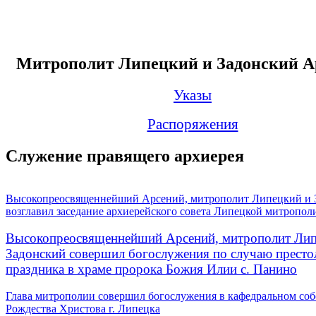
Митрополит Липецкий и Задонский А
Указы
Распоряжения
Служение правящего архиерея
Высокопреосвященнейший Арсений, митрополит Липецкий и 
возглавил заседание архиерейского совета Липецкой митропол
Высокопреосвященнейший Арсений, митрополит Лип
Задонский совершил богослужения по случаю престо
праздника в храме пророка Божия Илии с. Панино
Глава митрополии совершил богослужения в кафедральном соб
Рождества Христова г. Липецка