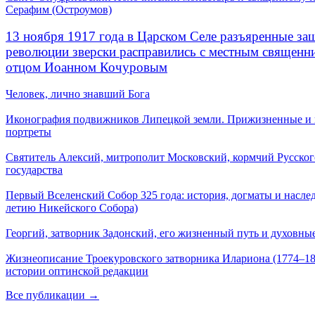
Серафим (Остроумов)
13 ноября 1917 года в Царском Селе разъяренные за
революции зверски расправились с местным священ
отцом Иоанном Кочуровым
Человек, лично знавший Бога
Иконография подвижников Липецкой земли. Прижизненные и
портреты
Святитель Алексий, митрополит Московский, кормчий Русског
государства
Первый Вселенский Собор 325 года: история, догматы и наслед
летию Никейского Собора)
Георгий, затворник Задонский, его жизненный путь и духовные
Жизнеописание Троекуровского затворника Илариона (1774–18
истории оптинской редакции
Все публикации →