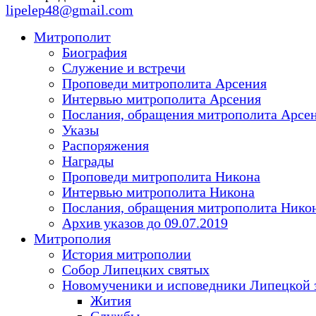
lipelep48@gmail.com
Митрополит
Биография
Служение и встречи
Проповеди митрополита Арсения
Интервью митрополита Арсения
Послания, обращения митрополита Арсе
Указы
Распоряжения
Награды
Проповеди митрополита Никона
Интервью митрополита Никона
Послания, обращения митрополита Нико
Архив указов до 09.07.2019
Митрополия
История митрополии
Собор Липецких святых
Новомученики и исповедники Липецкой 
Жития