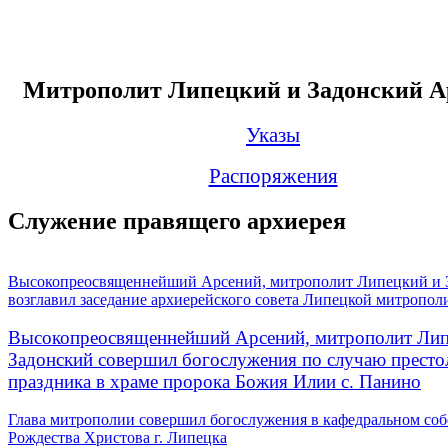
Митрополит Липецкий и Задонский А
Указы
Распоряжения
Служение правящего архиерея
Высокопреосвященнейший Арсений, митрополит Липецкий и 
возглавил заседание архиерейского совета Липецкой митропол
Высокопреосвященнейший Арсений, митрополит Лип
Задонский совершил богослужения по случаю престо
праздника в храме пророка Божия Илии с. Панино
Глава митрополии совершил богослужения в кафедральном соб
Рождества Христова г. Липецка