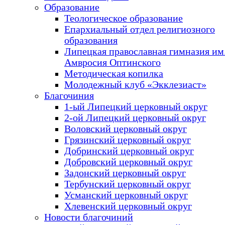
Образование
Теологическое образование
Епархиальный отдел религиозного
образования
Липецкая православная гимназия им.
Амвросия Оптинского
Методическая копилка
Молодежный клуб «Экклезиаст»
Благочиния
1-ый Липецкий церковный округ
2-ой Липецкий церковный округ
Воловский церковный округ
Грязинский церковный округ
Добринский церковный округ
Добровский церковный округ
Задонский церковный округ
Тербунский церковный округ
Усманский церковный округ
Хлевенский церковный округ
Новости благочиний