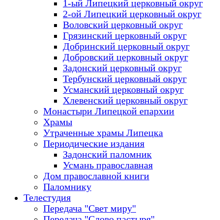
1-ый Липецкий церковный округ
2-ой Липецкий церковный округ
Воловский церковный округ
Грязинский церковный округ
Добринский церковный округ
Добровский церковный округ
Задонский церковный округ
Тербунский церковный округ
Усманский церковный округ
Хлевенский церковный округ
Монастыри Липецкой епархии
Храмы
Утраченные храмы Липецка
Периодические издания
Задонский паломник
Усмань православная
Дом православной книги
Паломнику
Телестудия
Передача "Свет миру"
Передача "Слово пастыря"