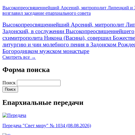
Высокопреосвященнейший Арсений, митрополит Липецкий и 
возглавил заседание епархиального совета
Высокопреосвященнейший Арсений, митрополит Лип
Задонский, в сослужении Высокопреосвященнейшего
схимитрополита Никона (Васина), совершил Божеств
литургию и чин молебного пения в Задонском Рожде
Богородицком мужском монастыре
Смотреть все →
Форма поиска
Поиск
Епархиальные передачи
Передача "Свет миру" № 1034 (08.08.2026)