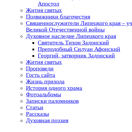
Апостол
Жития святых
Подвижники благочестия
Священнослужители Липецкого края – у
Великой Отечественной войны
Духовное наследие Липецкого края
Святитель Тихон Задонский
Преподобный Силуан Афонский
Георгий, затворник Задонский
Жития святых
Проповеди
Гость сайта
Жизнь прихода
История одного храма
Фотоальбомы
Записки паломников
Статьи
Рассказы
Духовная поэзия