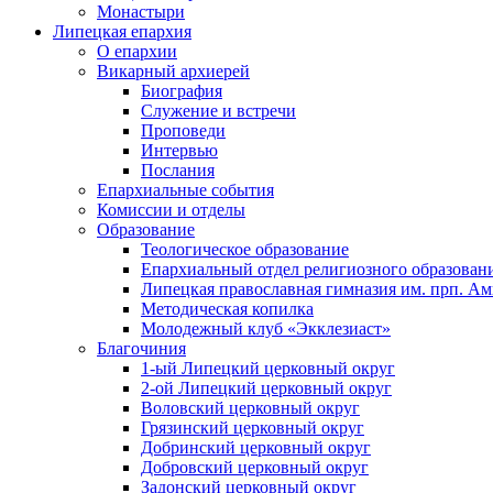
Монастыри
Липецкая епархия
О епархии
Викарный архиерей
Биография
Служение и встречи
Проповеди
Интервью
Послания
Епархиальные события
Комиссии и отделы
Образование
Теологическое образование
Епархиальный отдел религиозного образован
Липецкая православная гимназия им. прп. А
Методическая копилка
Молодежный клуб «Экклезиаст»
Благочиния
1-ый Липецкий церковный округ
2-ой Липецкий церковный округ
Воловский церковный округ
Грязинский церковный округ
Добринский церковный округ
Добровский церковный округ
Задонский церковный округ