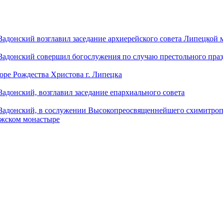
донский возглавил заседание архиерейского совета Липецкой
донский совершил богослужения по случаю престольного праз
оре Рождества Христова г. Липецка
донский, возглавил заседание епархиального совета
адонский, в сослужении Высокопреосвященнейшего схимитропо
ужском монастыре