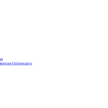
ия
мвросия Оптинского