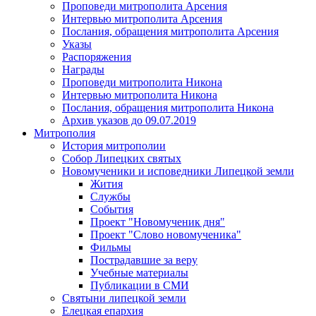
Проповеди митрополита Арсения
Интервью митрополита Арсения
Послания, обращения митрополита Арсения
Указы
Распоряжения
Награды
Проповеди митрополита Никона
Интервью митрополита Никона
Послания, обращения митрополита Никона
Архив указов до 09.07.2019
Митрополия
История митрополии
Собор Липецких святых
Новомученики и исповедники Липецкой земли
Жития
Службы
События
Проект "Новомученик дня"
Проект "Слово новомученика"
Фильмы
Пострадавшие за веру
Учебные материалы
Публикации в СМИ
Святыни липецкой земли
Елецкая епархия