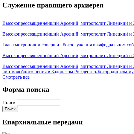
Служение правящего архиерея
Высокопреосвященнейший Арсений, митрополит Липецкий и За
Высокопреосвященнейший Арсений, митрополит Липецкий и За
Глава митрополии совершил богослужения в кафедральном соб
Высокопреосвященнейший Арсений, митрополит Липецкий и За
Высокопреосвященнейший Арсений, митрополит Липецкий и З
чин молебного пения в Задонском Рождество-Богородицком м
Смотреть все →
Форма поиска
Поиск
Епархиальные передачи