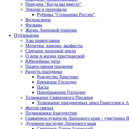
Передача "Когда мы вместе"
Лекции и проповеди
Рубрика "Солнышко России"
Видеоклипы
Фильмы
Жизнь Липецкой епархии
Публикации
Азы православия
Молитвы, каноны, акафисты
Святыни липецкой земли
О вере и жизни христианской
Юбилейные даты
Православная традиция
Радость праздника
Рождество Христово
Крещение Господне
Пасха
Преображение Господне
Толкование Священного Писания
Толкование праздничных зачал Евангелия и 
Жития святых
Подвижники благочестия
Священнослужители Липецкого края – участники 
Духовное наследие Липецкого края
Святитель Тихон Задонский