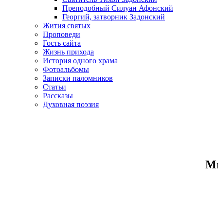
Преподобный Силуан Афонский
Георгий, затворник Задонский
Жития святых
Проповеди
Гость сайта
Жизнь прихода
История одного храма
Фотоальбомы
Записки паломников
Статьи
Рассказы
Духовная поэзия
Ми