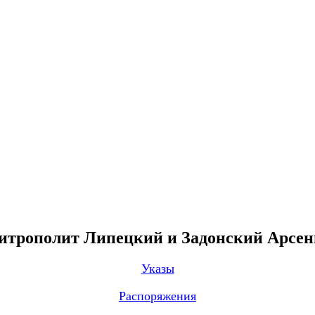
трополит Липецкий и Задонский Арсе
Указы
Распоряжения