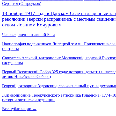
Серафим (Остроумов)
13 ноября 1917 года в Царском Селе разъяренные за
революции зверски расправились с местным священ
отцом Иоанном Кочуровым
Человек, лично знавший Бога
Иконография подвижников Липецкой земли. Прижизненные и
портреты
Святитель Алексий, митрополит Московский, кормчий Русског
государства
Первый Вселенский Собор 325 года: история, догматы и наслед
летию Никейского Собора)
Георгий, затворник Задонский, его жизненный путь и духовные
Жизнеописание Троекуровского затворника Илариона (1774–18
истории оптинской редакции
Все публикации →