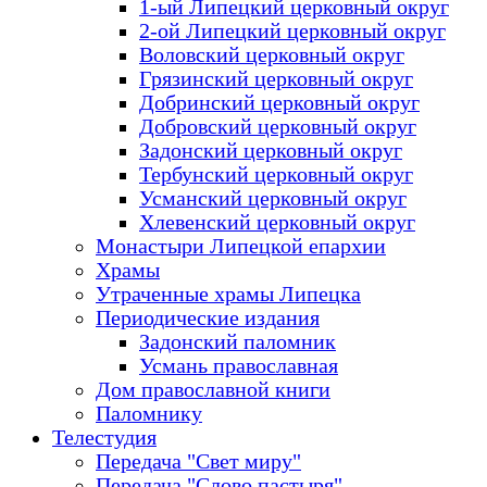
1-ый Липецкий церковный округ
2-ой Липецкий церковный округ
Воловский церковный округ
Грязинский церковный округ
Добринский церковный округ
Добровский церковный округ
Задонский церковный округ
Тербунский церковный округ
Усманский церковный округ
Хлевенский церковный округ
Монастыри Липецкой епархии
Храмы
Утраченные храмы Липецка
Периодические издания
Задонский паломник
Усмань православная
Дом православной книги
Паломнику
Телестудия
Передача "Свет миру"
Передача "Слово пастыря"