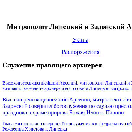
Митрополит Липецкий и Задонский А
Указы
Распоряжения
Служение правящего архиерея
Высокопреосвященнейший Арсений, митрополит Липецкий и 
возглавил заседание архиерейского совета Липецкой митропол
Высокопреосвященнейший Арсений, митрополит Лип
Задонский совершил богослужения по случаю престо
праздника в храме пророка Божия Илии с. Панино
Глава митрополии совершил богослужения в кафедральном соб
Рождества Христова г. Липецка