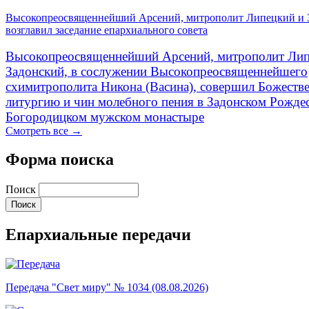
Высокопреосвященнейший Арсений, митрополит Липецкий и 
возглавил заседание епархиального совета
Высокопреосвященнейший Арсений, митрополит Лип
Задонский, в сослужении Высокопреосвященнейшего
схимитрополита Никона (Васина), совершил Божеств
литургию и чин молебного пения в Задонском Рожде
Богородицком мужском монастыре
Смотреть все →
Форма поиска
Поиск
Епархиальные передачи
Передача "Свет миру" № 1034 (08.08.2026)