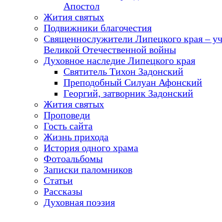
Апостол
Жития святых
Подвижники благочестия
Священнослужители Липецкого края – у
Великой Отечественной войны
Духовное наследие Липецкого края
Святитель Тихон Задонский
Преподобный Силуан Афонский
Георгий, затворник Задонский
Жития святых
Проповеди
Гость сайта
Жизнь прихода
История одного храма
Фотоальбомы
Записки паломников
Статьи
Рассказы
Духовная поэзия