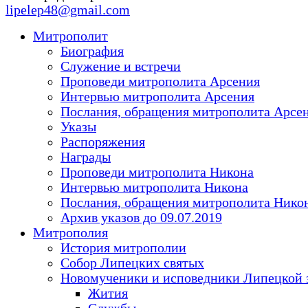
lipelep48@gmail.com
Митрополит
Биография
Служение и встречи
Проповеди митрополита Арсения
Интервью митрополита Арсения
Послания, обращения митрополита Арсе
Указы
Распоряжения
Награды
Проповеди митрополита Никона
Интервью митрополита Никона
Послания, обращения митрополита Нико
Архив указов до 09.07.2019
Митрополия
История митрополии
Собор Липецких святых
Новомученики и исповедники Липецкой 
Жития