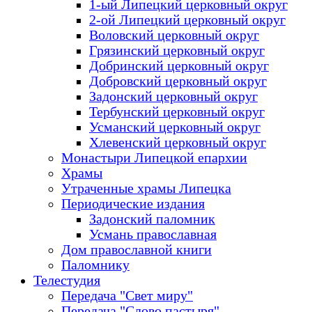
1-ый Липецкий церковный округ
2-ой Липецкий церковный округ
Воловский церковный округ
Грязинский церковный округ
Добринский церковный округ
Добровский церковный округ
Задонский церковный округ
Тербунский церковный округ
Усманский церковный округ
Хлевенский церковный округ
Монастыри Липецкой епархии
Храмы
Утраченные храмы Липецка
Периодические издания
Задонский паломник
Усмань православная
Дом православной книги
Паломнику
Телестудия
Передача "Свет миру"
Передача "Слово пастыря"