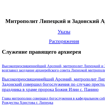
Митрополит Липецкий и Задонский А
Указы
Распоряжения
Служение правящего архиерея
Высокопреосвященнейший Арсений, митрополит Липецкий и 
возглавил заседание архиерейского совета Липецкой митропол
Высокопреосвященнейший Арсений, митрополит Лип
Задонский совершил богослужения по случаю престо
праздника в храме пророка Божия Илии с. Панино
Глава митрополии совершил богослужения в кафедральном соб
Рождества Христова г. Липецка