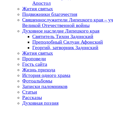
Апостол
Жития святых
Подвижники благочестия
Священнослужители Липецкого края – у
Великой Отечественной войны
Духовное наследие Липецкого края
Святитель Тихон Задонский
Преподобный Силуан Афонский
Георгий, затворник Задонский
Жития святых
Проповеди
Гость сайта
Жизнь прихода
История одного храма
Фотоальбомы
Записки паломников
Статьи
Рассказы
Духовная поэзия