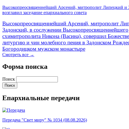
Высокопреосвященнейший Арсений, митрополит Липецкий и 
возглавил заседание епархиального совета
Высокопреосвященнейший Арсений, митрополит Лип
Задонский, в сослужении Высокопреосвященнейшего
схимитрополита Никона (Васина), совершил Божеств
литургию и чин молебного пения в Задонском Рожде
Богородицком мужском монастыре
Смотреть все →
Форма поиска
Поиск
Епархиальные передачи
Передача "Свет миру" № 1034 (08.08.2026)