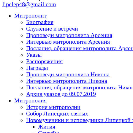
lipelep48@gmail.com
Митрополит
Биография
Служение и встречи
Проповеди митрополита Арсения
Интервью митрополита Арсения
Послания, обращения митрополита Арсе
Указы
Распоряжения
Награды
Проповеди митрополита Никона
Интервью митрополита Никона
Послания, обращения митрополита Нико
Архив указов до 09.07.2019
Митрополия
История митрополии
Собор Липецких святых
Новомученики и исповедники Липецкой 
Жития