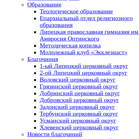
Образование
Теологическое образование
Епархиальный отдел религиозного
образования
Липецкая православная гимназия им.
Амвросия Оптинского
Методическая копилка
Молодежный клуб «Экклезиаст»
Благочиния
1-ый Липецкий церковный округ
2-ой Липецкий церковный округ
Воловский церковный округ
Грязинский церковный округ
Добринский церковный округ
Добровский церковный округ
Задонский церковный округ
Тербунский церковный округ
Усманский церковный округ
Хлевенский церковный округ
Новости благочиний