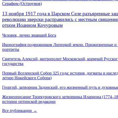
Серафим (Остроумов)
13 ноября 1917 года в Царском Селе разъяренные за
революции зверски расправились с местным священ
отцом Иоанном Кочуровым
Человек, лично знавший Бога
Иконография подвижников Липецкой земли. Прижизненные и
портреты
Святитель Алексий, митрополит Московский, кормчий Русског
государства
Первый Вселенский Собор 325 года: история, догматы и наслед
летию Никейского Собора)
Георгий, затворник Задонский, его жизненный путь и духовные
Жизнеописание Троекуровского затворника Илариона (1774–18
истории оптинской редакции
Все публикации →