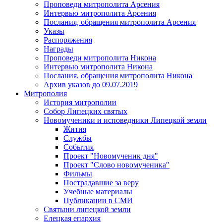
Проповеди митрополита Арсения
Интервью митрополита Арсения
Послания, обращения митрополита Арсения
Указы
Распоряжения
Награды
Проповеди митрополита Никона
Интервью митрополита Никона
Послания, обращения митрополита Никона
Архив указов до 09.07.2019
Митрополия
История митрополии
Собор Липецких святых
Новомученики и исповедники Липецкой земли
Жития
Службы
События
Проект "Новомученик дня"
Проект "Слово новомученика"
Фильмы
Пострадавшие за веру
Учебные материалы
Публикации в СМИ
Святыни липецкой земли
Елецкая епархия