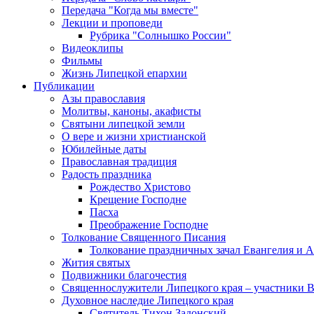
Передача "Когда мы вместе"
Лекции и проповеди
Рубрика "Солнышко России"
Видеоклипы
Фильмы
Жизнь Липецкой епархии
Публикации
Азы православия
Молитвы, каноны, акафисты
Святыни липецкой земли
О вере и жизни христианской
Юбилейные даты
Православная традиция
Радость праздника
Рождество Христово
Крещение Господне
Пасха
Преображение Господне
Толкование Священного Писания
Толкование праздничных зачал Евангелия и 
Жития святых
Подвижники благочестия
Священнослужители Липецкого края – участники 
Духовное наследие Липецкого края
Святитель Тихон Задонский