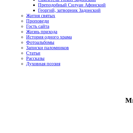
Преподобный Силуан Афонский
Георгий, затворник Задонский
Жития святых
Проповеди
Гость сайта
Жизнь прихода
История одного храма
Фотоальбомы
Записки паломников
Статьи
Рассказы
Духовная поэзия
Ми