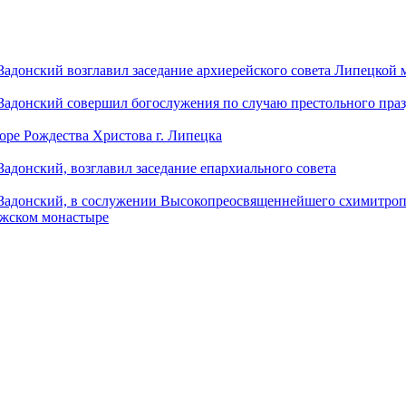
донский возглавил заседание архиерейского совета Липецкой
донский совершил богослужения по случаю престольного праз
оре Рождества Христова г. Липецка
донский, возглавил заседание епархиального совета
адонский, в сослужении Высокопреосвященнейшего схимитропо
ужском монастыре