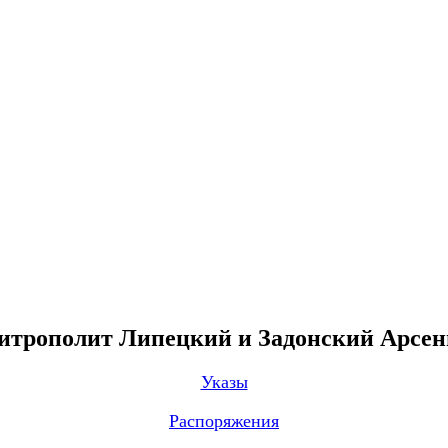
трополит Липецкий и Задонский Арсе
Указы
Распоряжения