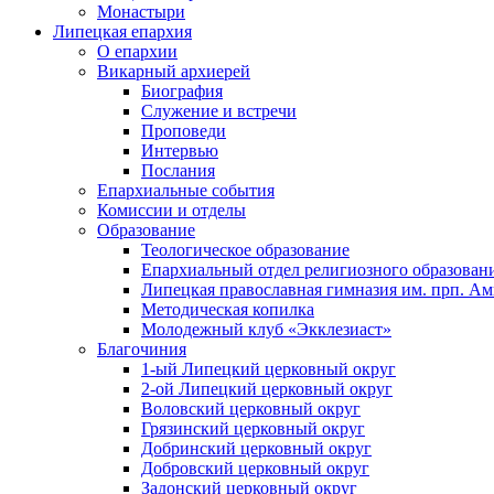
Монастыри
Липецкая епархия
О епархии
Викарный архиерей
Биография
Служение и встречи
Проповеди
Интервью
Послания
Епархиальные события
Комиссии и отделы
Образование
Теологическое образование
Епархиальный отдел религиозного образован
Липецкая православная гимназия им. прп. А
Методическая копилка
Молодежный клуб «Экклезиаст»
Благочиния
1-ый Липецкий церковный округ
2-ой Липецкий церковный округ
Воловский церковный округ
Грязинский церковный округ
Добринский церковный округ
Добровский церковный округ
Задонский церковный округ