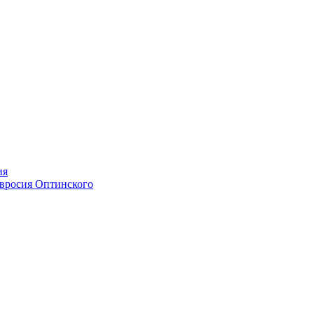
ия
мвросия Оптинского