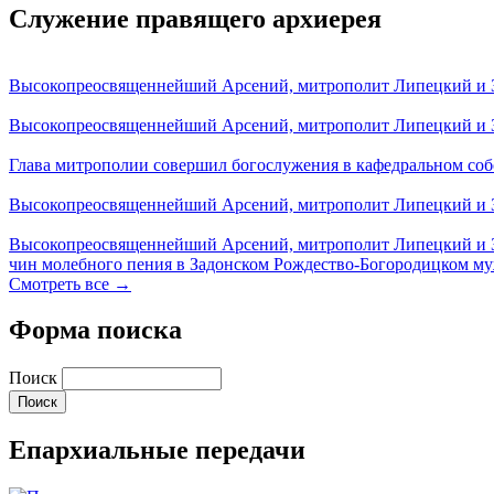
Служение правящего архиерея
Высокопреосвященнейший Арсений, митрополит Липецкий и За
Высокопреосвященнейший Арсений, митрополит Липецкий и За
Глава митрополии совершил богослужения в кафедральном соб
Высокопреосвященнейший Арсений, митрополит Липецкий и За
Высокопреосвященнейший Арсений, митрополит Липецкий и З
чин молебного пения в Задонском Рождество-Богородицком м
Смотреть все →
Форма поиска
Поиск
Епархиальные передачи