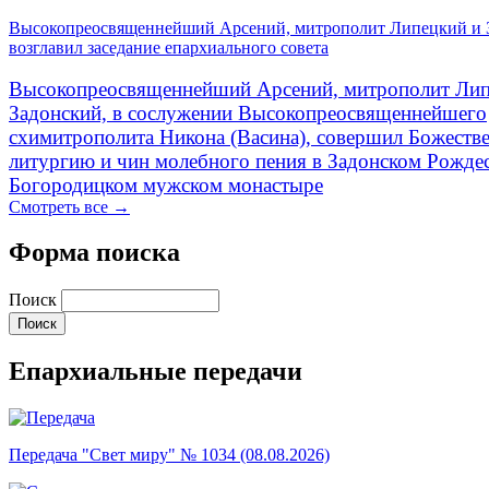
Высокопреосвященнейший Арсений, митрополит Липецкий и 
возглавил заседание епархиального совета
Высокопреосвященнейший Арсений, митрополит Лип
Задонский, в сослужении Высокопреосвященнейшего
схимитрополита Никона (Васина), совершил Божеств
литургию и чин молебного пения в Задонском Рожде
Богородицком мужском монастыре
Смотреть все →
Форма поиска
Поиск
Епархиальные передачи
Передача "Свет миру" № 1034 (08.08.2026)