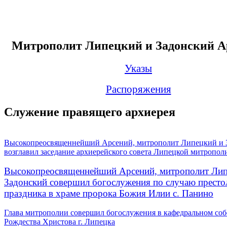
Митрополит Липецкий и Задонский А
Указы
Распоряжения
Служение правящего архиерея
Высокопреосвященнейший Арсений, митрополит Липецкий и 
возглавил заседание архиерейского совета Липецкой митропол
Высокопреосвященнейший Арсений, митрополит Лип
Задонский совершил богослужения по случаю престо
праздника в храме пророка Божия Илии с. Панино
Глава митрополии совершил богослужения в кафедральном соб
Рождества Христова г. Липецка