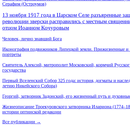
Серафим (Остроумов)
13 ноября 1917 года в Царском Селе разъяренные за
революции зверски расправились с местным священ
отцом Иоанном Кочуровым
Человек, лично знавший Бога
Иконография подвижников Липецкой земли. Прижизненные и
портреты
Святитель Алексий, митрополит Московский, кормчий Русског
государства
Первый Вселенский Собор 325 года: история, догматы и наслед
летию Никейского Собора)
Георгий, затворник Задонский, его жизненный путь и духовные
Жизнеописание Троекуровского затворника Илариона (1774–18
истории оптинской редакции
Все публикации →