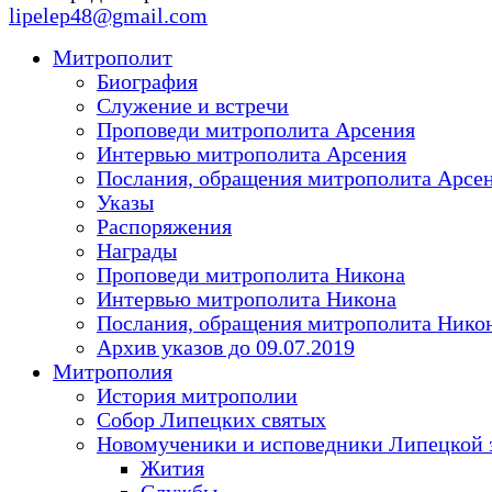
lipelep48@gmail.com
Митрополит
Биография
Служение и встречи
Проповеди митрополита Арсения
Интервью митрополита Арсения
Послания, обращения митрополита Арсе
Указы
Распоряжения
Награды
Проповеди митрополита Никона
Интервью митрополита Никона
Послания, обращения митрополита Нико
Архив указов до 09.07.2019
Митрополия
История митрополии
Собор Липецких святых
Новомученики и исповедники Липецкой 
Жития