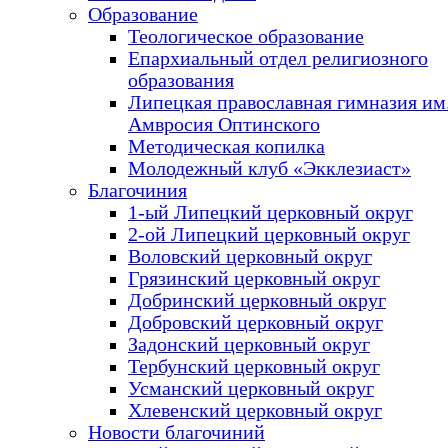
Образование
Теологическое образование
Епархиальный отдел религиозного
образования
Липецкая православная гимназия им.
Амвросия Оптинского
Методическая копилка
Молодежный клуб «Экклезиаст»
Благочиния
1-ый Липецкий церковный округ
2-ой Липецкий церковный округ
Воловский церковный округ
Грязинский церковный округ
Добринский церковный округ
Добровский церковный округ
Задонский церковный округ
Тербунский церковный округ
Усманский церковный округ
Хлевенский церковный округ
Новости благочиний