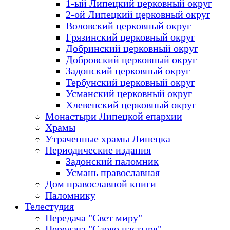
1-ый Липецкий церковный округ
2-ой Липецкий церковный округ
Воловский церковный округ
Грязинский церковный округ
Добринский церковный округ
Добровский церковный округ
Задонский церковный округ
Тербунский церковный округ
Усманский церковный округ
Хлевенский церковный округ
Монастыри Липецкой епархии
Храмы
Утраченные храмы Липецка
Периодические издания
Задонский паломник
Усмань православная
Дом православной книги
Паломнику
Телестудия
Передача "Свет миру"
Передача "Слово пастыря"