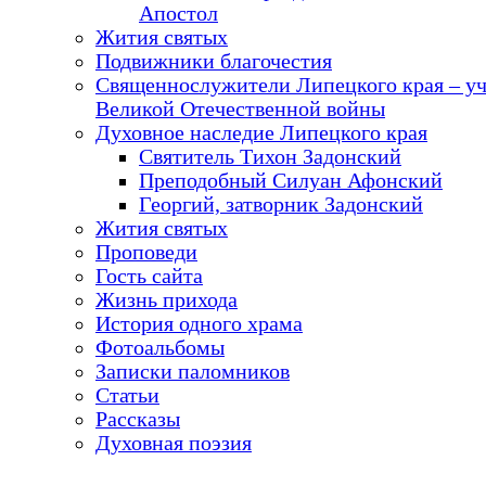
Апостол
Жития святых
Подвижники благочестия
Священнослужители Липецкого края – у
Великой Отечественной войны
Духовное наследие Липецкого края
Святитель Тихон Задонский
Преподобный Силуан Афонский
Георгий, затворник Задонский
Жития святых
Проповеди
Гость сайта
Жизнь прихода
История одного храма
Фотоальбомы
Записки паломников
Статьи
Рассказы
Духовная поэзия