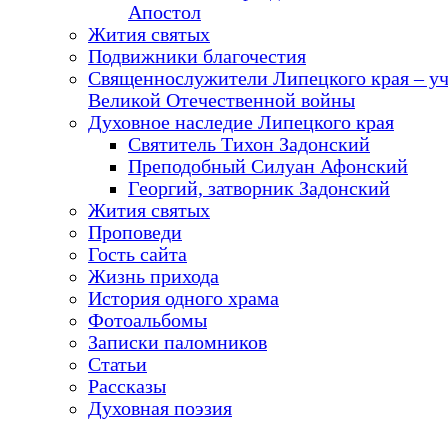
Апостол
Жития святых
Подвижники благочестия
Священнослужители Липецкого края – у
Великой Отечественной войны
Духовное наследие Липецкого края
Святитель Тихон Задонский
Преподобный Силуан Афонский
Георгий, затворник Задонский
Жития святых
Проповеди
Гость сайта
Жизнь прихода
История одного храма
Фотоальбомы
Записки паломников
Статьи
Рассказы
Духовная поэзия