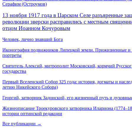
Серафим (Остроумов)
13 ноября 1917 года в Царском Селе разъяренные за
революции зверски расправились с местным священ
отцом Иоанном Кочуровым
Человек, лично знавший Бога
Иконография подвижников Липецкой земли. Прижизненные и
портреты
Святитель Алексий, митрополит Московский, кормчий Русског
государства
Первый Вселенский Собор 325 года: история, догматы и наслед
летию Никейского Собора)
Георгий, затворник Задонский, его жизненный путь и духовные
Жизнеописание Троекуровского затворника Илариона (1774–18
истории оптинской редакции
Все публикации →