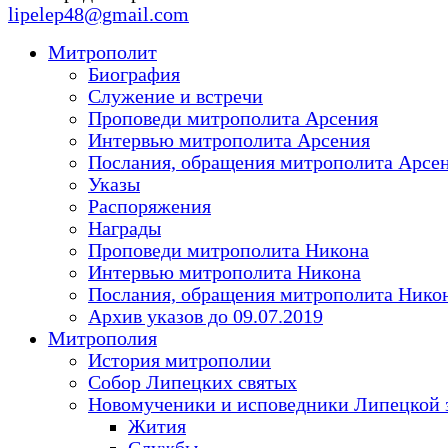
lipelep48@gmail.com
Митрополит
Биография
Служение и встречи
Проповеди митрополита Арсения
Интервью митрополита Арсения
Послания, обращения митрополита Арсе
Указы
Распоряжения
Награды
Проповеди митрополита Никона
Интервью митрополита Никона
Послания, обращения митрополита Нико
Архив указов до 09.07.2019
Митрополия
История митрополии
Собор Липецких святых
Новомученики и исповедники Липецкой 
Жития