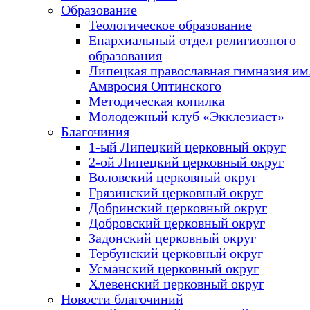
Образование
Теологическое образование
Епархиальный отдел религиозного
образования
Липецкая православная гимназия им.
Амвросия Оптинского
Методическая копилка
Молодежный клуб «Экклезиаст»
Благочиния
1-ый Липецкий церковный округ
2-ой Липецкий церковный округ
Воловский церковный округ
Грязинский церковный округ
Добринский церковный округ
Добровский церковный округ
Задонский церковный округ
Тербунский церковный округ
Усманский церковный округ
Хлевенский церковный округ
Новости благочиний