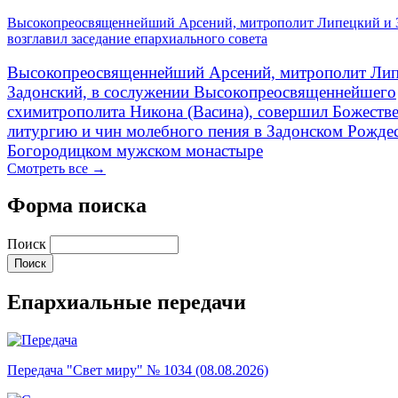
Высокопреосвященнейший Арсений, митрополит Липецкий и 
возглавил заседание епархиального совета
Высокопреосвященнейший Арсений, митрополит Лип
Задонский, в сослужении Высокопреосвященнейшего
схимитрополита Никона (Васина), совершил Божеств
литургию и чин молебного пения в Задонском Рожде
Богородицком мужском монастыре
Смотреть все →
Форма поиска
Поиск
Епархиальные передачи
Передача "Свет миру" № 1034 (08.08.2026)