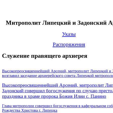
Митрополит Липецкий и Задонский А
Указы
Распоряжения
Служение правящего архиерея
Высокопреосвященнейший Арсений, митрополит Липецкий и 
возглавил заседание архиерейского совета Липецкой митропол
Высокопреосвященнейший Арсений, митрополит Лип
Задонский совершил богослужения по случаю престо
праздника в храме пророка Божия Илии с. Панино
Глава митрополии совершил богослужения в кафедральном соб
Рождества Христова г. Липецка