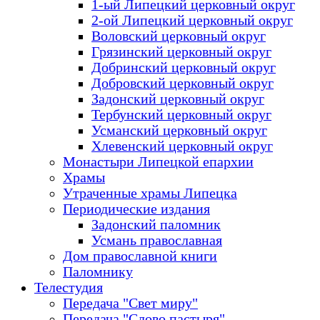
1-ый Липецкий церковный округ
2-ой Липецкий церковный округ
Воловский церковный округ
Грязинский церковный округ
Добринский церковный округ
Добровский церковный округ
Задонский церковный округ
Тербунский церковный округ
Усманский церковный округ
Хлевенский церковный округ
Монастыри Липецкой епархии
Храмы
Утраченные храмы Липецка
Периодические издания
Задонский паломник
Усмань православная
Дом православной книги
Паломнику
Телестудия
Передача "Свет миру"
Передача "Слово пастыря"