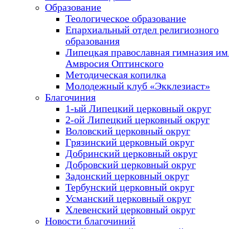
Образование
Теологическое образование
Епархиальный отдел религиозного
образования
Липецкая православная гимназия им.
Амвросия Оптинского
Методическая копилка
Молодежный клуб «Экклезиаст»
Благочиния
1-ый Липецкий церковный округ
2-ой Липецкий церковный округ
Воловский церковный округ
Грязинский церковный округ
Добринский церковный округ
Добровский церковный округ
Задонский церковный округ
Тербунский церковный округ
Усманский церковный округ
Хлевенский церковный округ
Новости благочиний