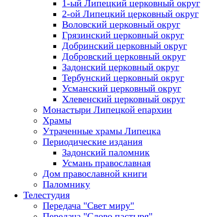
1-ый Липецкий церковный округ
2-ой Липецкий церковный округ
Воловский церковный округ
Грязинский церковный округ
Добринский церковный округ
Добровский церковный округ
Задонский церковный округ
Тербунский церковный округ
Усманский церковный округ
Хлевенский церковный округ
Монастыри Липецкой епархии
Храмы
Утраченные храмы Липецка
Периодические издания
Задонский паломник
Усмань православная
Дом православной книги
Паломнику
Телестудия
Передача "Свет миру"
Передача "Слово пастыря"