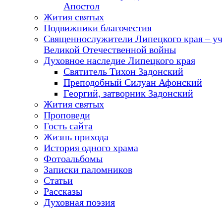
Апостол
Жития святых
Подвижники благочестия
Священнослужители Липецкого края – у
Великой Отечественной войны
Духовное наследие Липецкого края
Святитель Тихон Задонский
Преподобный Силуан Афонский
Георгий, затворник Задонский
Жития святых
Проповеди
Гость сайта
Жизнь прихода
История одного храма
Фотоальбомы
Записки паломников
Статьи
Рассказы
Духовная поэзия