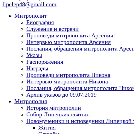
lipelep48@gmail.com
Митрополит
Биография
Служение и встречи
Проповеди митрополита Арсения
Интервью митрополита Арсения
Послания, обращения митрополита Арсе
Указы
Распоряжения
Награды
Проповеди митрополита Никона
Интервью митрополита Никона
Послания, обращения митрополита Нико
Архив указов до 09.07.2019
Митрополия
История митрополии
Собор Липецких святых
Новомученики и исповедники Липецкой 
Жития