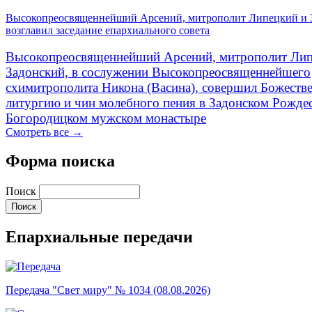
Высокопреосвященнейший Арсений, митрополит Липецкий и 
возглавил заседание епархиального совета
Высокопреосвященнейший Арсений, митрополит Лип
Задонский, в сослужении Высокопреосвященнейшего
схимитрополита Никона (Васина), совершил Божеств
литургию и чин молебного пения в Задонском Рожде
Богородицком мужском монастыре
Смотреть все →
Форма поиска
Поиск
Епархиальные передачи
Передача "Свет миру" № 1034 (08.08.2026)