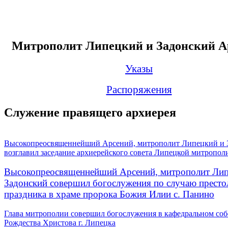
Митрополит Липецкий и Задонский А
Указы
Распоряжения
Служение правящего архиерея
Высокопреосвященнейший Арсений, митрополит Липецкий и 
возглавил заседание архиерейского совета Липецкой митропол
Высокопреосвященнейший Арсений, митрополит Лип
Задонский совершил богослужения по случаю престо
праздника в храме пророка Божия Илии с. Панино
Глава митрополии совершил богослужения в кафедральном соб
Рождества Христова г. Липецка