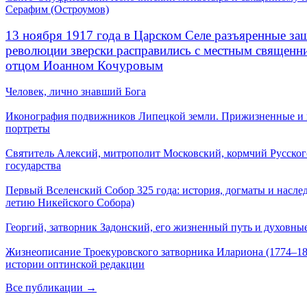
Серафим (Остроумов)
13 ноября 1917 года в Царском Селе разъяренные за
революции зверски расправились с местным священ
отцом Иоанном Кочуровым
Человек, лично знавший Бога
Иконография подвижников Липецкой земли. Прижизненные и
портреты
Святитель Алексий, митрополит Московский, кормчий Русског
государства
Первый Вселенский Собор 325 года: история, догматы и наслед
летию Никейского Собора)
Георгий, затворник Задонский, его жизненный путь и духовные
Жизнеописание Троекуровского затворника Илариона (1774–18
истории оптинской редакции
Все публикации →