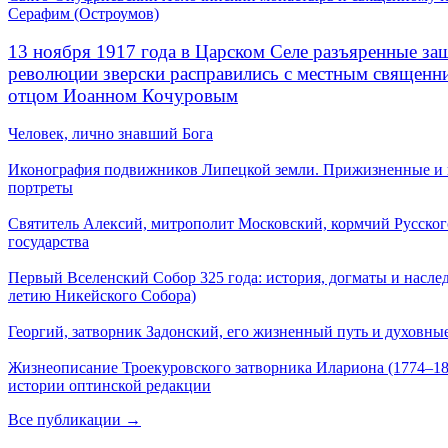
Серафим (Остроумов)
13 ноября 1917 года в Царском Селе разъяренные за
революции зверски расправились с местным священ
отцом Иоанном Кочуровым
Человек, лично знавший Бога
Иконография подвижников Липецкой земли. Прижизненные и
портреты
Святитель Алексий, митрополит Московский, кормчий Русског
государства
Первый Вселенский Собор 325 года: история, догматы и наслед
летию Никейского Собора)
Георгий, затворник Задонский, его жизненный путь и духовные
Жизнеописание Троекуровского затворника Илариона (1774–18
истории оптинской редакции
Все публикации →