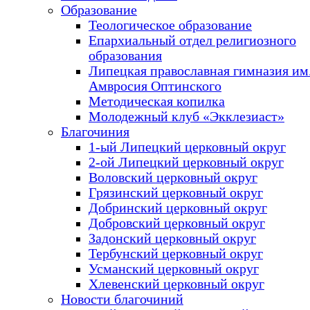
Образование
Теологическое образование
Епархиальный отдел религиозного
образования
Липецкая православная гимназия им.
Амвросия Оптинского
Методическая копилка
Молодежный клуб «Экклезиаст»
Благочиния
1-ый Липецкий церковный округ
2-ой Липецкий церковный округ
Воловский церковный округ
Грязинский церковный округ
Добринский церковный округ
Добровский церковный округ
Задонский церковный округ
Тербунский церковный округ
Усманский церковный округ
Хлевенский церковный округ
Новости благочиний