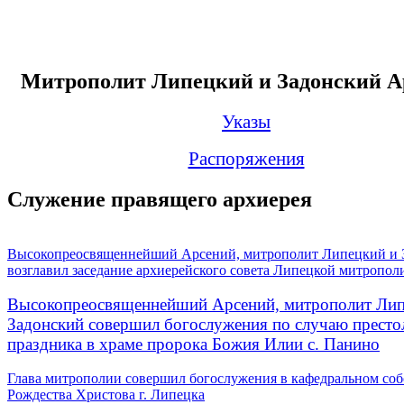
Митрополит Липецкий и Задонский А
Указы
Распоряжения
Служение правящего архиерея
Высокопреосвященнейший Арсений, митрополит Липецкий и 
возглавил заседание архиерейского совета Липецкой митропол
Высокопреосвященнейший Арсений, митрополит Лип
Задонский совершил богослужения по случаю престо
праздника в храме пророка Божия Илии с. Панино
Глава митрополии совершил богослужения в кафедральном соб
Рождества Христова г. Липецка