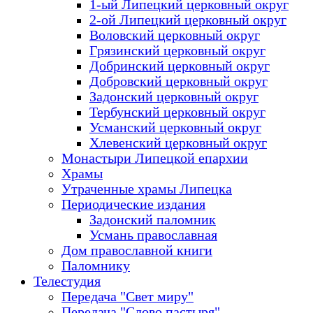
1-ый Липецкий церковный округ
2-ой Липецкий церковный округ
Воловский церковный округ
Грязинский церковный округ
Добринский церковный округ
Добровский церковный округ
Задонский церковный округ
Тербунский церковный округ
Усманский церковный округ
Хлевенский церковный округ
Монастыри Липецкой епархии
Храмы
Утраченные храмы Липецка
Периодические издания
Задонский паломник
Усмань православная
Дом православной книги
Паломнику
Телестудия
Передача "Свет миру"
Передача "Слово пастыря"