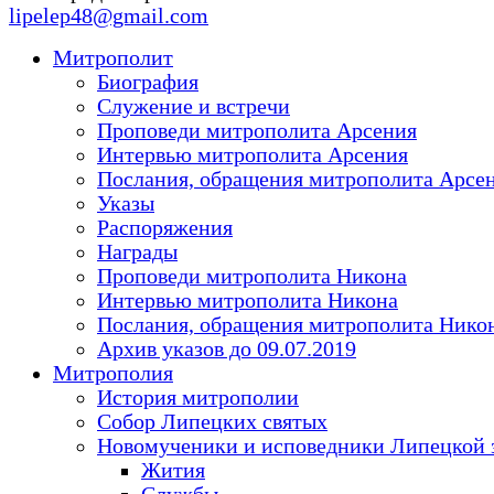
lipelep48@gmail.com
Митрополит
Биография
Служение и встречи
Проповеди митрополита Арсения
Интервью митрополита Арсения
Послания, обращения митрополита Арсе
Указы
Распоряжения
Награды
Проповеди митрополита Никона
Интервью митрополита Никона
Послания, обращения митрополита Нико
Архив указов до 09.07.2019
Митрополия
История митрополии
Собор Липецких святых
Новомученики и исповедники Липецкой 
Жития