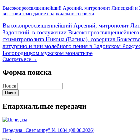
Высокопреосвященнейший Арсений, митрополит Липецкий и 
возглавил заседание епархиального совета
Высокопреосвященнейший Арсений, митрополит Лип
Задонский, в сослужении Высокопреосвященнейшего
схимитрополита Никона (Васина), совершил Божеств
литургию и чин молебного пения в Задонском Рожде
Богородицком мужском монастыре
Смотреть все →
Форма поиска
Поиск
Епархиальные передачи
Передача "Свет миру" № 1034 (08.08.2026)