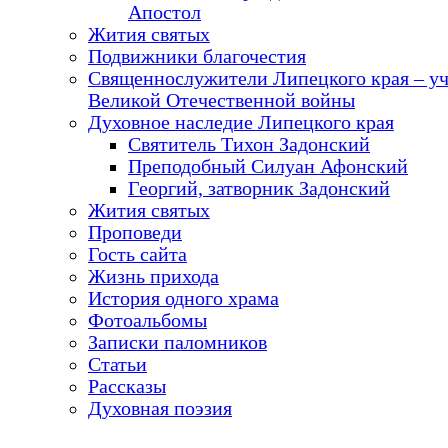
Апостол
Жития святых
Подвижники благочестия
Священнослужители Липецкого края – у
Великой Отечественной войны
Духовное наследие Липецкого края
Святитель Тихон Задонский
Преподобный Силуан Афонский
Георгий, затворник Задонский
Жития святых
Проповеди
Гость сайта
Жизнь прихода
История одного храма
Фотоальбомы
Записки паломников
Статьи
Рассказы
Духовная поэзия