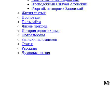
Преподобный Силуан Афонский
Георгий, затворник Задонский
Жития святых
Проповеди
Гость сайта
Жизнь прихода
История одного храма
Фотоальбомы
Записки паломников
Статьи
Рассказы
Духовная поэзия
Ми