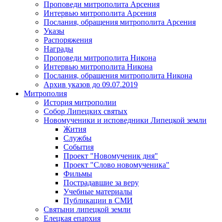
Проповеди митрополита Арсения
Интервью митрополита Арсения
Послания, обращения митрополита Арсения
Указы
Распоряжения
Награды
Проповеди митрополита Никона
Интервью митрополита Никона
Послания, обращения митрополита Никона
Архив указов до 09.07.2019
Митрополия
История митрополии
Собор Липецких святых
Новомученики и исповедники Липецкой земли
Жития
Службы
События
Проект "Новомученик дня"
Проект "Слово новомученика"
Фильмы
Пострадавшие за веру
Учебные материалы
Публикации в СМИ
Святыни липецкой земли
Елецкая епархия