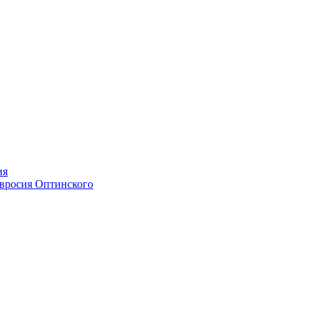
ия
мвросия Оптинского