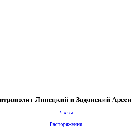
трополит Липецкий и Задонский Арсе
Указы
Распоряжения