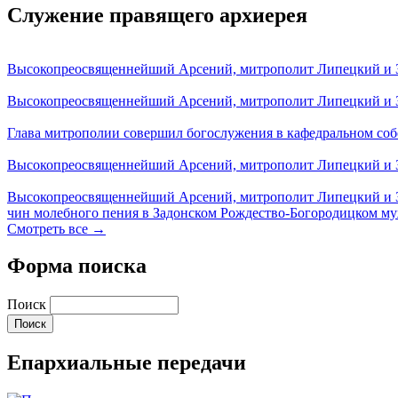
Служение правящего архиерея
Высокопреосвященнейший Арсений, митрополит Липецкий и За
Высокопреосвященнейший Арсений, митрополит Липецкий и За
Глава митрополии совершил богослужения в кафедральном соб
Высокопреосвященнейший Арсений, митрополит Липецкий и За
Высокопреосвященнейший Арсений, митрополит Липецкий и З
чин молебного пения в Задонском Рождество-Богородицком м
Смотреть все →
Форма поиска
Поиск
Епархиальные передачи