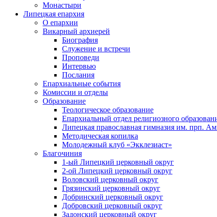
Монастыри
Липецкая епархия
О епархии
Викарный архиерей
Биография
Служение и встречи
Проповеди
Интервью
Послания
Епархиальные события
Комиссии и отделы
Образование
Теологическое образование
Епархиальный отдел религиозного образован
Липецкая православная гимназия им. прп. А
Методическая копилка
Молодежный клуб «Экклезиаст»
Благочиния
1-ый Липецкий церковный округ
2-ой Липецкий церковный округ
Воловский церковный округ
Грязинский церковный округ
Добринский церковный округ
Добровский церковный округ
Задонский церковный округ