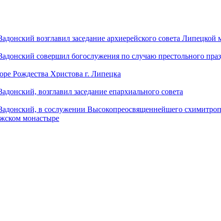
донский возглавил заседание архиерейского совета Липецкой
донский совершил богослужения по случаю престольного праз
оре Рождества Христова г. Липецка
донский, возглавил заседание епархиального совета
адонский, в сослужении Высокопреосвященнейшего схимитропо
ужском монастыре