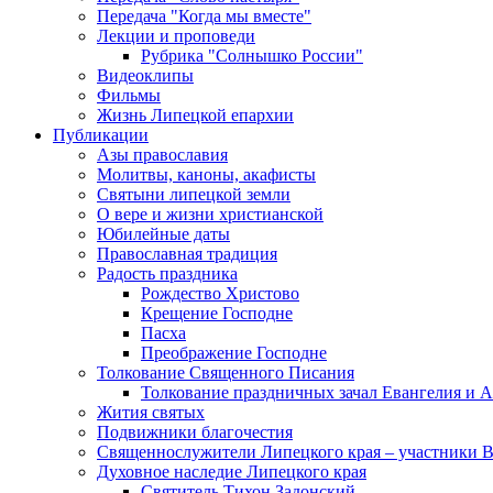
Передача "Когда мы вместе"
Лекции и проповеди
Рубрика "Солнышко России"
Видеоклипы
Фильмы
Жизнь Липецкой епархии
Публикации
Азы православия
Молитвы, каноны, акафисты
Святыни липецкой земли
О вере и жизни христианской
Юбилейные даты
Православная традиция
Радость праздника
Рождество Христово
Крещение Господне
Пасха
Преображение Господне
Толкование Священного Писания
Толкование праздничных зачал Евангелия и 
Жития святых
Подвижники благочестия
Священнослужители Липецкого края – участники 
Духовное наследие Липецкого края
Святитель Тихон Задонский