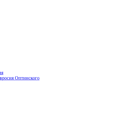
ия
мвросия Оптинского