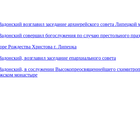
донский возглавил заседание архиерейского совета Липецкой
донский совершил богослужения по случаю престольного праз
оре Рождества Христова г. Липецка
донский, возглавил заседание епархиального совета
адонский, в сослужении Высокопреосвященнейшего схимитропо
ужском монастыре