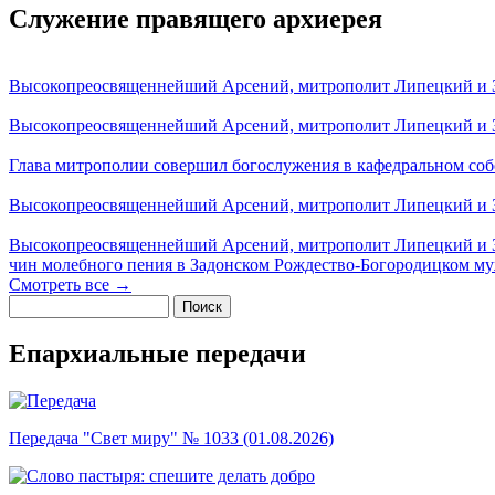
Служение правящего архиерея
Высокопреосвященнейший Арсений, митрополит Липецкий и За
Высокопреосвященнейший Арсений, митрополит Липецкий и За
Глава митрополии совершил богослужения в кафедральном соб
Высокопреосвященнейший Арсений, митрополит Липецкий и За
Высокопреосвященнейший Арсений, митрополит Липецкий и З
чин молебного пения в Задонском Рождество-Богородицком м
Смотреть все →
Поиск
Форма поиска
Епархиальные передачи
Передача "Свет миру" № 1033 (01.08.2026)