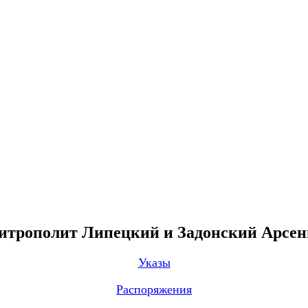
трополит Липецкий и Задонский Арсе
Указы
Распоряжения