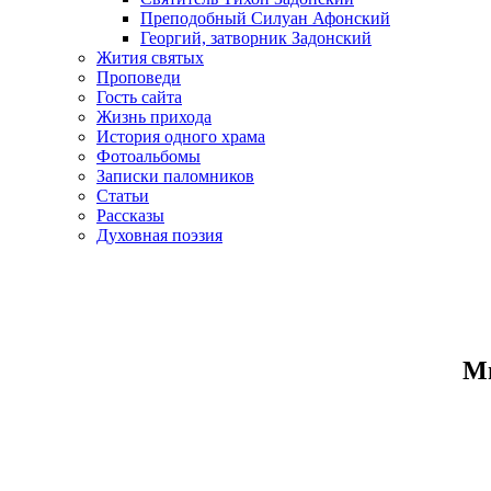
Преподобный Силуан Афонский
Георгий, затворник Задонский
Жития святых
Проповеди
Гость сайта
Жизнь прихода
История одного храма
Фотоальбомы
Записки паломников
Статьи
Рассказы
Духовная поэзия
Ми