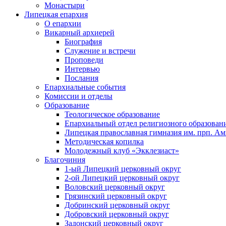
Монастыри
Липецкая епархия
О епархии
Викарный архиерей
Биография
Служение и встречи
Проповеди
Интервью
Послания
Епархиальные события
Комиссии и отделы
Образование
Теологическое образование
Епархиальный отдел религиозного образован
Липецкая православная гимназия им. прп. А
Методическая копилка
Молодежный клуб «Экклезиаст»
Благочиния
1-ый Липецкий церковный округ
2-ой Липецкий церковный округ
Воловский церковный округ
Грязинский церковный округ
Добринский церковный округ
Добровский церковный округ
Задонский церковный округ