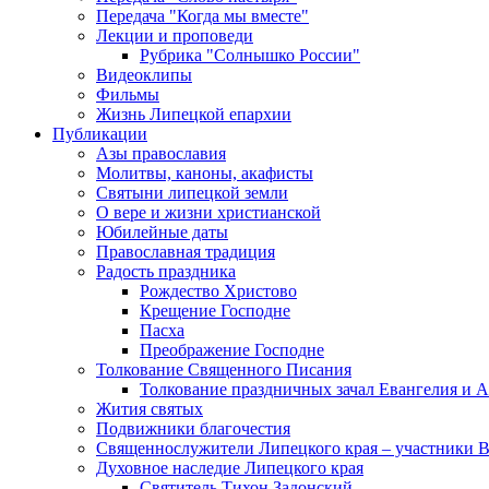
Передача "Когда мы вместе"
Лекции и проповеди
Рубрика "Солнышко России"
Видеоклипы
Фильмы
Жизнь Липецкой епархии
Публикации
Азы православия
Молитвы, каноны, акафисты
Святыни липецкой земли
О вере и жизни христианской
Юбилейные даты
Православная традиция
Радость праздника
Рождество Христово
Крещение Господне
Пасха
Преображение Господне
Толкование Священного Писания
Толкование праздничных зачал Евангелия и 
Жития святых
Подвижники благочестия
Священнослужители Липецкого края – участники 
Духовное наследие Липецкого края
Святитель Тихон Задонский