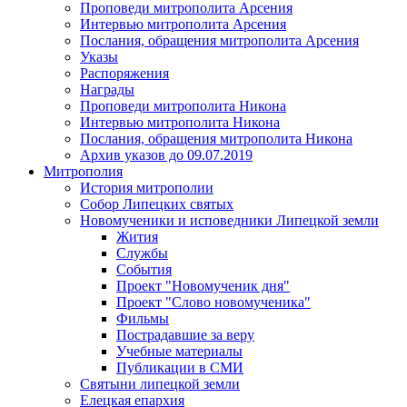
Проповеди митрополита Арсения
Интервью митрополита Арсения
Послания, обращения митрополита Арсения
Указы
Распоряжения
Награды
Проповеди митрополита Никона
Интервью митрополита Никона
Послания, обращения митрополита Никона
Архив указов до 09.07.2019
Митрополия
История митрополии
Собор Липецких святых
Новомученики и исповедники Липецкой земли
Жития
Службы
События
Проект "Новомученик дня"
Проект "Слово новомученика"
Фильмы
Пострадавшие за веру
Учебные материалы
Публикации в СМИ
Святыни липецкой земли
Елецкая епархия