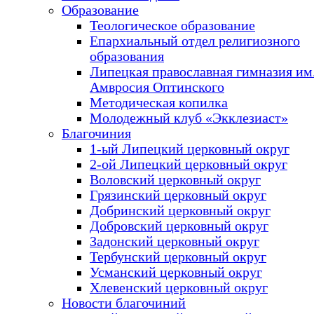
Образование
Теологическое образование
Епархиальный отдел религиозного
образования
Липецкая православная гимназия им.
Амвросия Оптинского
Методическая копилка
Молодежный клуб «Экклезиаст»
Благочиния
1-ый Липецкий церковный округ
2-ой Липецкий церковный округ
Воловский церковный округ
Грязинский церковный округ
Добринский церковный округ
Добровский церковный округ
Задонский церковный округ
Тербунский церковный округ
Усманский церковный округ
Хлевенский церковный округ
Новости благочиний