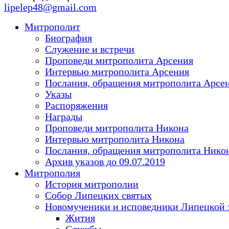
lipelep48@gmail.com
Митрополит
Биография
Служение и встречи
Проповеди митрополита Арсения
Интервью митрополита Арсения
Послания, обращения митрополита Арсе
Указы
Распоряжения
Награды
Проповеди митрополита Никона
Интервью митрополита Никона
Послания, обращения митрополита Нико
Архив указов до 09.07.2019
Митрополия
История митрополии
Собор Липецких святых
Новомученики и исповедники Липецкой 
Жития