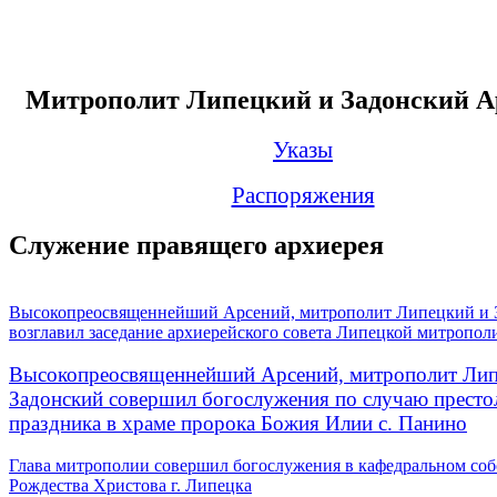
Митрополит Липецкий и Задонский А
Указы
Распоряжения
Служение правящего архиерея
Высокопреосвященнейший Арсений, митрополит Липецкий и 
возглавил заседание архиерейского совета Липецкой митропол
Высокопреосвященнейший Арсений, митрополит Лип
Задонский совершил богослужения по случаю престо
праздника в храме пророка Божия Илии с. Панино
Глава митрополии совершил богослужения в кафедральном соб
Рождества Христова г. Липецка