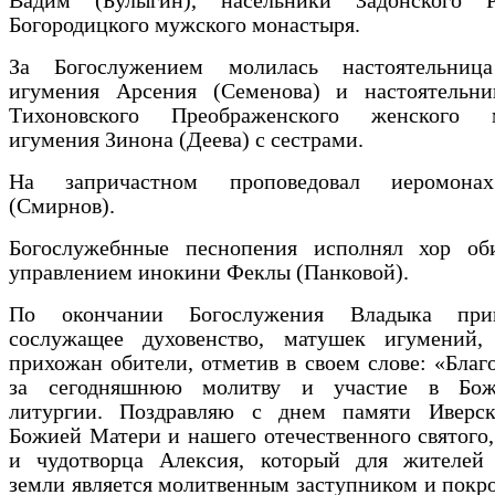
Вадим (Булыгин), насельники Задонского Р
Богородицкого мужского монастыря.
За Богослужением молилась настоятельниц
игумения Арсения (Семенова) и настоятельни
Тихоновского Преображенского женского м
игумения Зинона (Деева) с сестрами.
На запричастном проповедовал иеромона
(Смирнов).
Богослужебнные песнопения исполнял хор об
управлением инокини Феклы (Панковой).
По окончании Богослужения Владыка приве
сослужащее духовенство, матушек игумений,
прихожан обители, отметив в своем слове: «Благ
за сегодняшнюю молитву и участие в Боже
литургии. Поздравляю с днем памяти Иверс
Божией Матери и нашего отечественного святого,
и чудотворца Алексия, который для жителей
земли является молитвенным заступником и покр