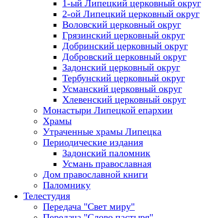
1-ый Липецкий церковный округ
2-ой Липецкий церковный округ
Воловский церковный округ
Грязинский церковный округ
Добринский церковный округ
Добровский церковный округ
Задонский церковный округ
Тербунский церковный округ
Усманский церковный округ
Хлевенский церковный округ
Монастыри Липецкой епархии
Храмы
Утраченные храмы Липецка
Периодические издания
Задонский паломник
Усмань православная
Дом православной книги
Паломнику
Телестудия
Передача "Свет миру"
Передача "Слово пастыря"