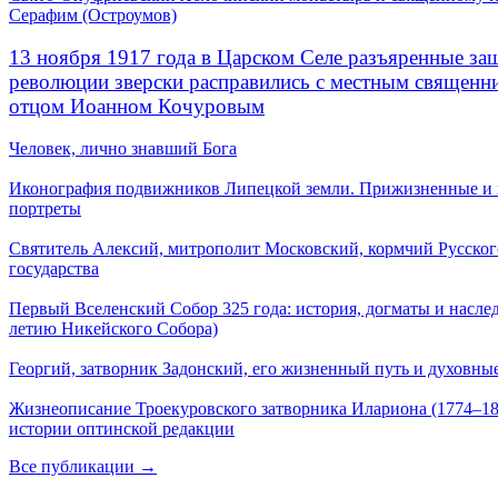
Серафим (Остроумов)
13 ноября 1917 года в Царском Селе разъяренные за
революции зверски расправились с местным священ
отцом Иоанном Кочуровым
Человек, лично знавший Бога
Иконография подвижников Липецкой земли. Прижизненные и
портреты
Святитель Алексий, митрополит Московский, кормчий Русског
государства
Первый Вселенский Собор 325 года: история, догматы и наслед
летию Никейского Собора)
Георгий, затворник Задонский, его жизненный путь и духовные
Жизнеописание Троекуровского затворника Илариона (1774–18
истории оптинской редакции
Все публикации →