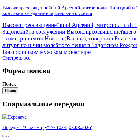
Высокопреосвященнейший Арсений, митрополит Липецкий и 
возглавил заседание епархиального совета
Высокопреосвященнейший Арсений, митрополит Лип
Задонский, в сослужении Высокопреосвященнейшего
схимитрополита Никона (Васина), совершил Божеств
литургию и чин молебного пения в Задонском Рожде
Богородицком мужском монастыре
Смотреть все →
Форма поиска
Поиск
Епархиальные передачи
Передача "Свет миру" № 1034 (08.08.2026)